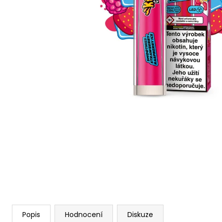
VENIX PRO CAPPUCINO-X
79 Kč
Původně:
169 Kč
Popis
Hodnocení
Diskuze