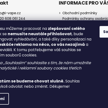
akt
INFORMACE PRO VÁ
o
@
i-vape.cz
Obchodní podmínky
20 608 061 244
Podmínky ochrany osobní
údajů
lasu můžeme pracovat na
zlepšovaní celého
O nás
S
ak se
nemusíte neustále přihlašovat
, bude
Doprava a platba
ngovat vyhledávání, a také díky personalizaci na
Zrušení objednávky
eskáče reklama na něco, co vás nezajímá
a
Reklamace a vrácení zboží
neviděli. K tomu potřebujeme váš souhlas se
Spotřební daň
ím souborů cookies.
na „Souhlasím“ souhlasíte s tím, že nám umožníte
alytické i reklamní soubory cookies třetích
atům se budeme chovat slušně.
Souhlas
koli odvolat nebo změnit. Děkujeme!
a.
Upravit nastavení cookies
ní