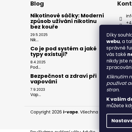
Blog
Kont
Nikotinové sáčky: Moderní
inf
způsob užívání nikotinu
+4
bez kouře
Díky souh
29.5.2025
Nik...
webu
, a t
správně fu
Co je pod systém a jaké
typy existují?
vás také
n
nikdy jste 
8.4.2025
zpracován
Pod...
Bezpečnost a zdraví při
Kliknutím 
vapování
používat an
stran.
7.9.2023
Vap...
K vašim d
můžete kdy
Copyright 2026
i-vape
. Všechna práva vyhrazen
Nastave