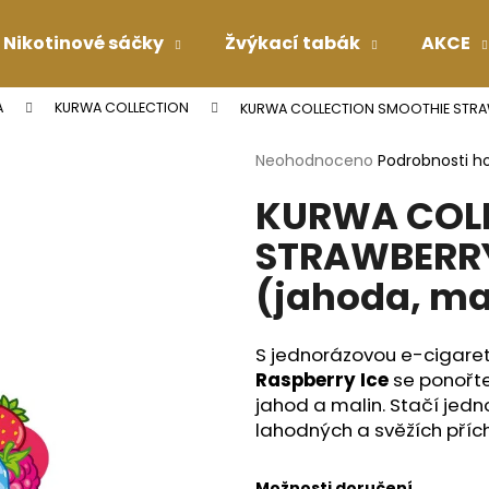
Nikotinové sáčky
Žvýkací tabák
AKCE
A
KURWA COLLECTION
KURWA COLLECTION SMOOTHIE STRAW
Co potřebujete najít?
Průměrné
Neohodnoceno
Podrobnosti h
hodnocení
KURWA COLL
produktu
HLEDAT
je
STRAWBERRY
0,0
z
(jahoda, ma
5
Doporučujeme
hvězdiček.
S jednorázovou e-cigare
Raspberry Ice
se ponořte
jahod a malin. Stačí jed
lahodných a svěžích příchu
Možnosti doručení