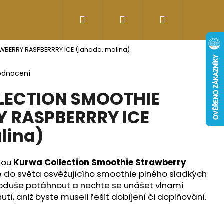
Hledat
Přihlášení
Nákupní
Doplňky stravy
Energy-kofeinové produk
BERRY RASPBERRRY ICE (jahoda, malina)
košík
odnocení
ECTION SMOOTHIE
 RASPBERRRY ICE
lina)
tou
Kurwa Collection Smoothie Strawberry
 do světa osvěžujícího smoothie plného sladkých
noduše potáhnout a nechte se unášet vlnami
Následující
tí, aniž byste museli řešit dobíjení či doplňování.