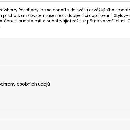
awberry Raspberry Ice se ponořte do světa osvěžujícího smooth
říchutí, aniž byste museli řešit dobíjení či doplňování. Stylo
áhnutí budete mít dlouhotrvající zážitek přímo ve vaší dlani. Obj
.
chrany osobních údajů