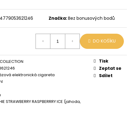
X
č
4779053621246
Značka:
Bez bonusových bodů
DO KOŠÍKU
Tisk
COLLECTION
3621246
Zeptat se
zová elektronická cigareta
Sdílet
ml
h
IE STRAWBERRY RASPBERRRY ICE (jahoda,