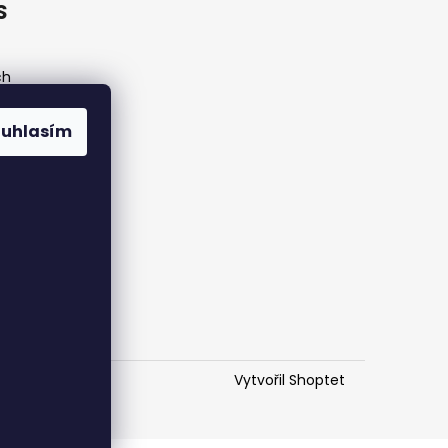
S
ch
ouhlasím
Vytvořil Shoptet