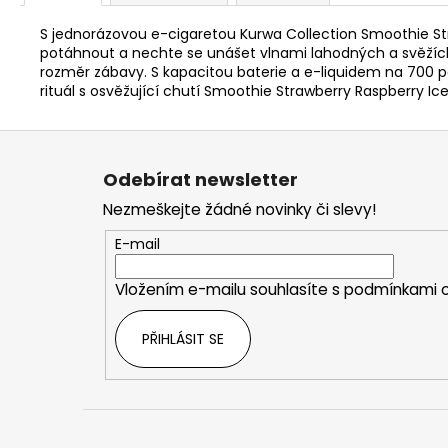
S jednorázovou e-cigaretou Kurwa Collection Smoothie Str
potáhnout a nechte se unášet vlnami lahodných a svěžích p
rozměr zábavy. S kapacitou baterie a e-liquidem na 700 pot
rituál s osvěžující chutí Smoothie Strawberry Raspberry Ice
Z
á
Odebírat newsletter
p
Nezmeškejte žádné novinky či slevy!
a
t
E-mail
í
Vložením e-mailu souhlasíte s
podmínkami o
PŘIHLÁSIT SE