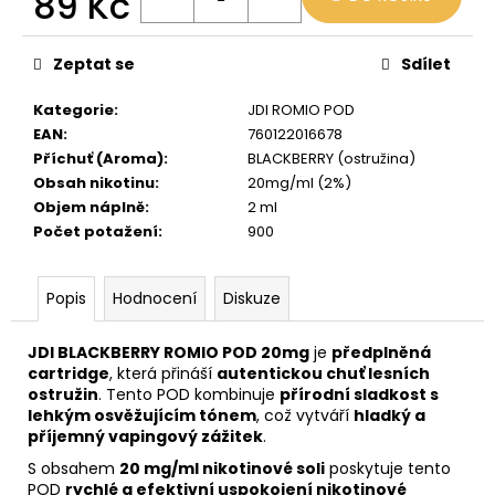
89 Kč
Měrná
cena:
Zeptat se
Sdílet
Kategorie
:
JDI ROMIO POD
EAN
:
760122016678
Příchuť (Aroma)
:
BLACKBERRY (ostružina)
Obsah nikotinu
:
20mg/ml (2%)
Objem náplně
:
2 ml
Počet potažení
:
900
Popis
Hodnocení
Diskuze
JDI BLACKBERRY ROMIO POD 20mg
je
předplněná
cartridge
, která přináší
autentickou chuť lesních
ostružin
. Tento POD kombinuje
přírodní sladkost s
lehkým osvěžujícím tónem
, což vytváří
hladký a
příjemný vapingový zážitek
.
S obsahem
20 mg/ml nikotinové soli
poskytuje tento
POD
rychlé a efektivní uspokojení nikotinové