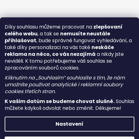
Díky souhlasu můžeme pracovat na
zlepšovaní
celého webu
, a tak se
nemusíte neustále
přihlašovat
, bude správně fungovat vyhledávání, a
také díky personalizaci na vás také
neskáče
reklama na něco, co vás nezajímá
a nikdy jste
neviděli. K tomu potřebujeme váš souhlas se
zpracováním souborů cookies.
Kliknutím na „Souhlasím“ souhlasíte s tím, že nám
umožníte používat analytické i reklamní soubory
cookies třetích stran.
K vašim datům se budeme chovat slušně.
Souhlas
můžete kdykoli odvolat nebo změnit. Děkujeme!
Vytvořil Shoptet
Nastavení
Copyright 2026
i-vape
. Všechna práva vyhrazena.
Upravit
nastavení cookies