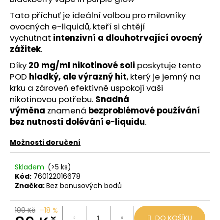
č
u
Tato příchuť je ideální volbou pro milovníky
j
ovocných e-liquidů, kteří si chtějí
e
vychutnat
intenzivní a dlouhotrvající ovocný
m
zážitek
.
e
Díky
20 mg/ml nikotinové soli
poskytuje tento
POD
hladký, ale výrazný hit
, který je jemný na
JDI
krku a zároveň efektivně uspokojí vaši
GRAPE
nikotinovou potřebu.
Snadná
ROMIO
POD
výměna
znamená
bezproblémové používání
20MG
bez nutnosti dolévání e-liquidu
.
89
Kč
Možnosti doručení
Původně:
109
Kč
Skladem
(>5 ks)
Kód:
760122016678
Značka:
Bez bonusových bodů
109 Kč
–18 %
DO KOŠÍKU