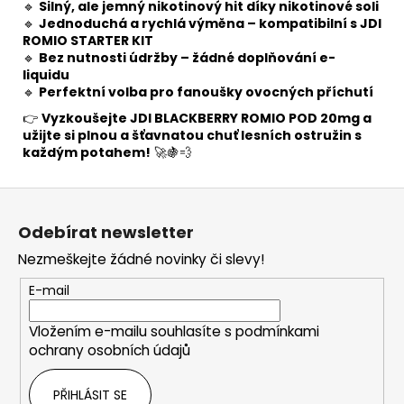
🔹
Silný, ale jemný nikotinový hit díky nikotinové soli
🔹
Jednoduchá a rychlá výměna – kompatibilní s JDI
ROMIO STARTER KIT
🔹
Bez nutnosti údržby – žádné doplňování e-
liquidu
🔹
Perfektní volba pro fanoušky ovocných příchutí
👉
Vyzkoušejte JDI BLACKBERRY ROMIO POD 20mg a
užijte si plnou a šťavnatou chuť lesních ostružin s
každým potahem!
🚀🍇💨
Z
á
Odebírat newsletter
p
Nezmeškejte žádné novinky či slevy!
a
t
E-mail
í
Vložením e-mailu souhlasíte s
podmínkami
ochrany osobních údajů
PŘIHLÁSIT SE