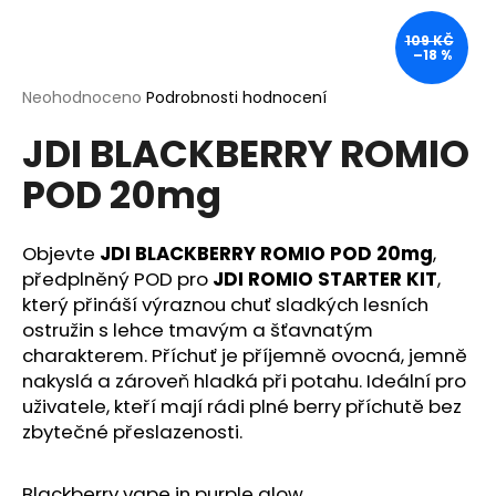
a
109 KČ
j
–18 %
í
Průměrné
Neohodnoceno
Podrobnosti hodnocení
t
hodnocení
?
JDI BLACKBERRY ROMIO
produktu
je
POD 20mg
0,0
z
5
hvězdiček.
Objevte
JDI BLACKBERRY ROMIO POD 20mg
,
HLEDAT
předplněný POD pro
JDI ROMIO STARTER KIT
,
který přináší výraznou chuť sladkých lesních
ostružin s lehce tmavým a šťavnatým
D
charakterem. Příchuť je příjemně ovocná, jemně
o
nakyslá a zároveň hladká při potahu. Ideální pro
p
uživatele, kteří mají rádi plné berry příchutě bez
o
zbytečné přeslazenosti.
r
u
Blackberry vape in purple glow