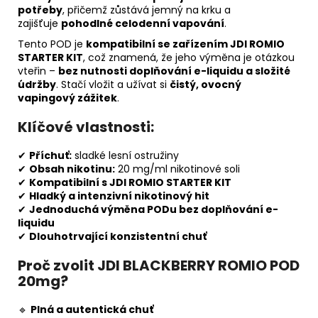
potřeby
, přičemž zůstává jemný na krku a
zajišťuje
pohodlné celodenní vapování
.
Tento POD je
kompatibilní se zařízením JDI ROMIO
STARTER KIT
, což znamená, že jeho výměna je otázkou
vteřin –
bez nutnosti doplňování e-liquidu a složité
údržby
. Stačí vložit a užívat si
čistý, ovocný
vapingový zážitek
.
Klíčové vlastnosti:
✔
Příchuť:
sladké lesní ostružiny
✔
Obsah nikotinu:
20 mg/ml nikotinové soli
✔
Kompatibilní s JDI ROMIO STARTER KIT
✔
Hladký a intenzivní nikotinový hit
✔
Jednoduchá výměna PODu bez doplňování e-
liquidu
✔
Dlouhotrvající konzistentní chuť
Proč zvolit JDI BLACKBERRY ROMIO POD
20mg?
🔹
Plná a autentická chuť