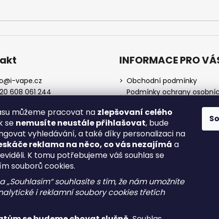
akt
INFORMACE PRO VÁ
o
@
i-vape.cz
Obchodní podmínky
20 608 061 244
Podmínky ochrany osobní
údajů
lasu můžeme pracovat na
zlepšovaní celého
O nás
S
ak se
nemusíte neustále přihlašovat
, bude
Doprava a platba
ngovat vyhledávání, a také díky personalizaci na
Zrušení objednávky
eskáče reklama na něco, co vás nezajímá
a
Reklamace a vrácení zboží
neviděli. K tomu potřebujeme váš souhlas se
Spotřební daň
ím souborů cookies.
na „Souhlasím“ souhlasíte s tím, že nám umožníte
alytické i reklamní soubory cookies třetích
atům se budeme chovat slušně.
Souhlas