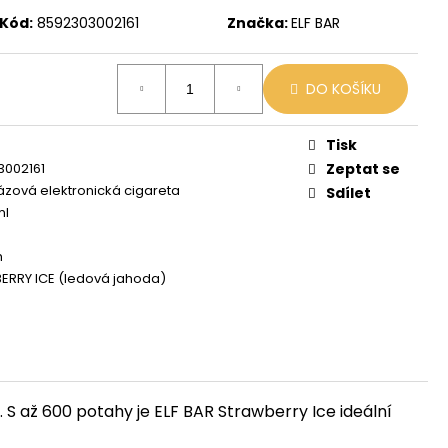
X
Kód:
8592303002161
Značka:
ELF BAR
č
DO KOŠÍKU
Tisk
3002161
Zeptat se
zová elektronická cigareta
Sdílet
ml
h
RRY ICE (ledová jahoda)
. S až 600 potahy je ELF BAR Strawberry Ice ideální