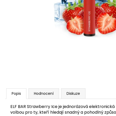
VENIX PRO CAPPUCINO-X
79 Kč
Původně:
169 Kč
Popis
Hodnocení
Diskuze
ELF BAR Strawberry Ice je jednorázová elektronická c
volbou pro ty, kteří hledají snadný a pohodlný způsob