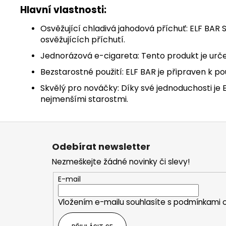
Hlavní vlastnosti:
Osvěžující chladivá jahodová příchuť: ELF BAR
osvěžujících příchutí.
Jednorázová e-cigareta: Tento produkt je urče
Bezstarostné použití: ELF BAR je připraven k po
Skvělý pro nováčky: Díky své jednoduchosti je E
nejmenšími starostmi.
Z
á
Odebírat newsletter
p
Nezmeškejte žádné novinky či slevy!
a
t
E-mail
í
Vložením e-mailu souhlasíte s
podmínkami o