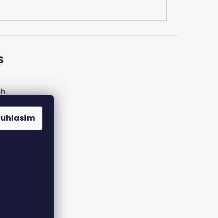
S
ch
ouhlasím