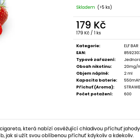
LIO POD SUMMER MIX
VENIX X2 COLA-
Skladem
(>5 ks)
59 Kč
79 Kč
Původně:
99 Kč
Původně:
169 K
179 Kč
Měrná
179 Kč / 1 ks
cena:
Kategorie
:
ELF BAR
EAN
:
859230
Typové zařazení
:
Jednorá
Obsah nikotinu
:
20mg/
Objem náplně
:
2 ml
Kapacita baterie
:
550mA
Příchuť (Aroma)
:
STRAWBE
Počet potažení
:
600
igareta, která nabízí osvěžující chladivou příchuť jahody
, jak si užít svou oblíbenou příchuť kdykoliv a kdekoliv.