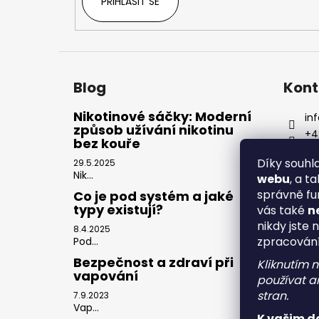
PŘIHLÁSIT SE
Blog
Kont
Nikotinové sáčky: Moderní
inf
způsob užívání nikotinu
+4
bez kouře
Díky souh
29.5.2025
Nik...
webu
, a t
správně fu
Co je pod systém a jaké
typy existují?
vás také
n
nikdy jste 
8.4.2025
zpracován
Pod...
Bezpečnost a zdraví při
Kliknutím 
vapování
používat an
stran.
7.9.2023
Vap...
K vašim d