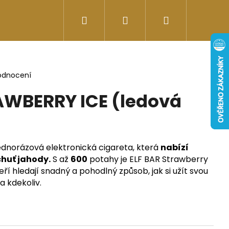
Hledat
Přihlášení
Nákupní
Doplňky stravy
Energy-kofeinové produk
košík
odnocení
AWBERRY ICE (ledová
jednorázová elektronická cigareta, která
nabízí
chuť jahody.
S až
600
potahy je ELF BAR Strawberry
teří hledají snadný a pohodlný způsob, jak si užít svou
a kdekoliv.
Následující