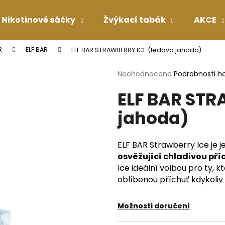
Nikotinové sáčky
Žvýkací tabák
AKCE
R
ELF BAR
ELF BAR STRAWBERRY ICE (ledová jahoda)
Co potřebujete najít?
Průměrné
Neohodnoceno
Podrobnosti h
hodnocení
ELF BAR STR
produktu
HLEDAT
je
jahoda)
0,0
z
5
Doporučujeme
hvězdiček.
ELF BAR Strawberry Ice je 
osvěžující chladivou pří
Ice ideální volbou pro ty, k
oblíbenou příchuť kdykoliv 
Možnosti doručení