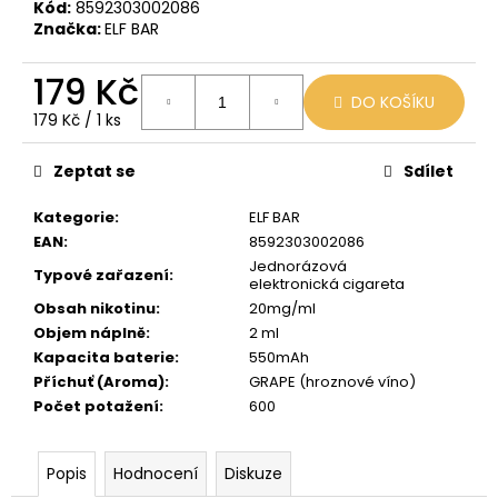
č
Kód:
8592303002086
u
Značka:
ELF BAR
j
e
179 Kč
m
DO KOŠÍKU
Měrná
179 Kč / 1 ks
e
cena:
Zeptat se
Sdílet
LIO
POD
Kategorie
:
ELF BAR
STRAWBERRY
EAN
:
8592303002086
ICE
Jednorázová
Typové zařazení
:
59
elektronická cigareta
Kč
Obsah nikotinu
:
20mg/ml
Původně:
99
Objem náplně
:
2 ml
Kč
Kapacita baterie
:
550mAh
Příchuť (Aroma)
:
GRAPE (hroznové víno)
Počet potažení
:
600
Popis
Hodnocení
Diskuze