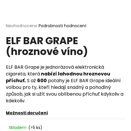
a
j
í
Průměrné
Neohodnoceno
Podrobnosti hodnocení
t
hodnocení
?
ELF BAR GRAPE
produktu
je
(hroznové víno)
0,0
z
5
hvězdiček.
ELF BAR Grape je jednorázová elektronická
HLEDAT
cigareta, která
nabízí lahodnou hroznovou
příchuť.
S až
600
potahy je ELF BAR Grape ideální
volbou pro ty, kteří hledají snadný a pohodlný
D
způsob, jak si užít svou oblíbenou příchuť kdykoliv a
o
kdekoliv.
p
o
Možnosti doručení
r
u
Skladem
(>5 ks)