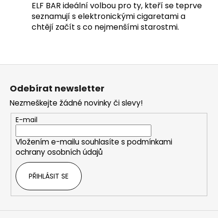
ELF BAR ideální volbou pro ty, kteří se teprve
seznamují s elektronickými cigaretami a
chtějí začít s co nejmenšími starostmi.
Z
á
Odebírat newsletter
p
Nezmeškejte žádné novinky či slevy!
a
t
E-mail
í
Vložením e-mailu souhlasíte s
podmínkami
ochrany osobních údajů
PŘIHLÁSIT SE