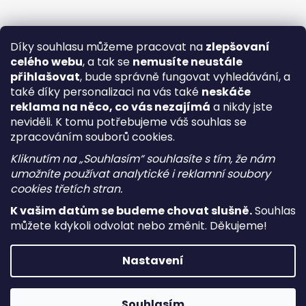
Díky souhlasu můžeme pracovat na
zlepšovaní
celého webu
, a tak se
nemusíte neustále
přihlašovat
, bude správně fungovat vyhledávání, a
také díky personalizaci na vás také
neskáče
reklama na něco, co vás nezajímá
a nikdy jste
neviděli. K tomu potřebujeme váš souhlas se
zpracováním souborů cookies.
Kliknutím na „Souhlasím“ souhlasíte s tím, že nám
umožníte používat analytické i reklamní soubory
cookies třetích stran.
K vašim datům se budeme chovat slušně.
Souhlas
můžete kdykoli odvolat nebo změnit. Děkujeme!
Vytvořil Shoptet
Nastavení
Copyright 2026
i-vape
. Všechna práva vyhrazena.
Upravit
nastavení cookies
Souhlasím