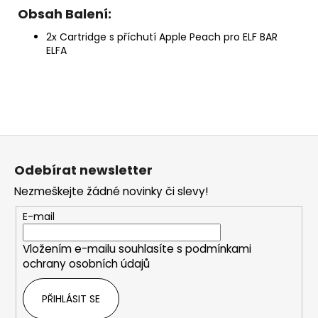
Obsah Balení:
2x Cartridge s příchutí Apple Peach pro ELF BAR
ELFA
Z
á
Odebírat newsletter
p
Nezmeškejte žádné novinky či slevy!
a
t
E-mail
í
Vložením e-mailu souhlasíte s
podmínkami
ochrany osobních údajů
PŘIHLÁSIT SE