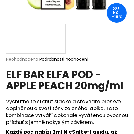
a
225
KČ
j
–16 %
í
t
?
Průměrné
Neohodnoceno
Podrobnosti hodnocení
hodnocení
HLEDAT
ELF BAR ELFA POD -
produktu
je
APPLE PEACH 20mg/ml
0,0
z
5
D
hvězdiček.
Vychutnejte si chuť sladké a šťavnaté broskve
o
p
doplněnou o svěží tóny zeleného jablka. Tato
o
kombinace vytváří dokonale vyváženou ovocnou
r
příchuť s jemně nakyslým závěrem.
u
Každý pod nabízí 2ml NicSalt e-liquidu, až