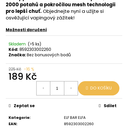
č
2000 potahů a pokročilou mesh technologii
u
pro lepší chuť.
Objednejte nyní a užijte si
j
osvěžující vapingový zážitek!
e
m
Možnosti doručení
e
Skladem
(>5 ks)
LIO
Kód:
8592303002260
POD
Značka:
Bez bonusových bodů
CUBA
LIBRE
225 Kč
–16 %
59
189 Kč
Kč
Původně:
Měrná
99
DO KOŠÍKU
cena:
Kč
Zeptat se
Sdílet
Kategorie
:
ELF BAR ELFA
EAN
:
8592303002260