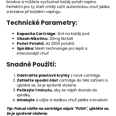
broskve si můžete vychutnat každý potah naplno.
Perfektní pro ty, kteří chtějí zažít autentickou chuť jablka
a broskve při každém vapingu.
Technické Parametry:
Kapacita Cartridge:
2ml na každý pod
Obsah Nikotinu:
20mg NicSalt
Počet Potahů:
Až 2000 potahů
Spirálka:
Mesh technologie pro lepší a
intenzivnější chuť
Snadné Použití:
Odstraňte plastové krytky
z nové cartridge.
Zatlačte spodní část
cartridge do těla zařízení a
ujistěte se, že je správně vložena.
Počkejte 1 minutu,
aby se náplň dostala do
spirálky.
Inhalujte
a užijte si sladkou chuť jablka a broskve!
Tip: Pokud vidíte na cartridge nápis "PUSH", ujistěte se,
že je správně vložena.