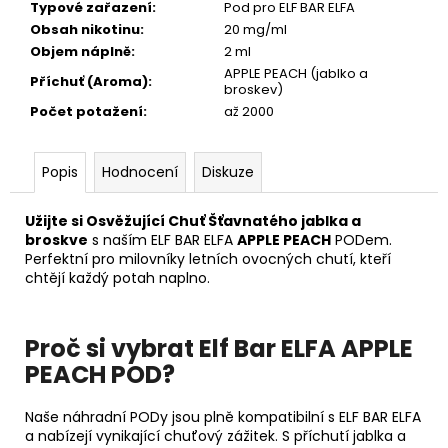
Typové zařazení
:
Pod pro ELF BAR ELFA
Obsah nikotinu
:
20 mg/ml
Objem náplně
:
2 ml
APPLE PEACH (jablko a
Příchuť (Aroma)
:
broskev)
Počet potažení
:
až 2000
Popis
Hodnocení
Diskuze
Užijte si Osvěžující Chuť Šťavnatého jablka a
broskve
s naším ELF BAR ELFA
APPLE PEACH
PODem.
Perfektní pro milovníky letních ovocných chutí, kteří
chtějí každý potah naplno.
Proč si vybrat Elf Bar ELFA APPLE
PEACH POD?
Naše náhradní PODy jsou plně kompatibilní s ELF BAR ELFA
a nabízejí vynikající chuťový zážitek. S příchutí jablka a