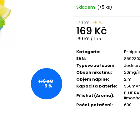
LIO POD SUMMER MIX
VENIX X2 COLA-
Skladem
(>5 ks)
59 Kč
79 Kč
Původně:
99 Kč
Původně:
169 K
179 Kč
–5 %
169 Kč
Měrná
169 Kč / 1 ks
cena:
Kategorie
:
E-cigar
EAN
:
859230
Typové zařazení
:
Jednorá
Obsah nikotinu
:
20mg/
Objem náplně
:
2 ml
179 KČ
–5 %
Kapacita baterie
:
550mA
BLUE RA
Příchuť (Aroma)
:
limoná
Počet potažení
:
600