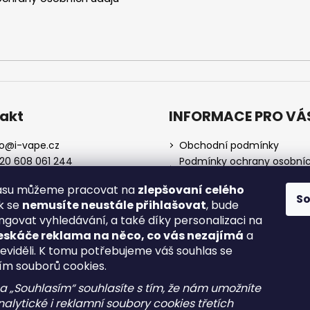
akt
INFORMACE PRO VÁ
o
@
i-vape.cz
Obchodní podmínky
20 608 061 244
Podmínky ochrany osobní
údajů
lasu můžeme pracovat na
zlepšovaní celého
O nás
S
ak se
nemusíte neustále přihlašovat
, bude
Doprava a platba
ngovat vyhledávání, a také díky personalizaci na
Zrušení objednávky
eskáče reklama na něco, co vás nezajímá
a
Reklamace a vrácení zboží
neviděli. K tomu potřebujeme váš souhlas se
Spotřební daň
ím souborů cookies.
na „Souhlasím“ souhlasíte s tím, že nám umožníte
alytické i reklamní soubory cookies třetích