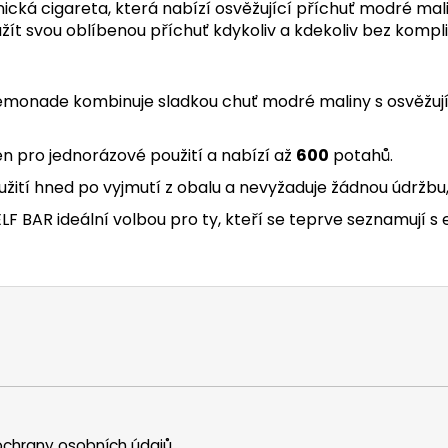
cká cigareta, která nabízí osvěžující příchuť modré mali
 užít svou oblíbenou příchuť kdykoliv a kdekoliv bez kompli
Lemonade kombinuje sladkou chuť modré maliny s osvěžuj
n pro jednorázové použití a nabízí až
600
potahů.
užití hned po vyjmutí z obalu a nevyžaduje žádnou údržbu,
LF BAR ideální volbou pro ty, kteří se teprve seznamují s 
chrany osobních údajů