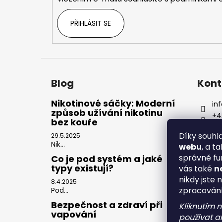
PŘIHLÁSIT SE
Blog
Kont
Nikotinové sáčky: Moderní
inf
způsob užívání nikotinu
+4
bez kouře
Díky souh
29.5.2025
Nik...
webu
, a t
správně fu
Co je pod systém a jaké
typy existují?
vás také
n
nikdy jste 
8.4.2025
zpracován
Pod...
Bezpečnost a zdraví při
Kliknutím 
vapování
používat an