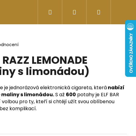
Hledat
Přihlášení
Nákupní
Doplňky stravy
Energy-kofeinové produk
košík
odnocení
E RAZZ LEMONADE
iny s limonádou)
 je jednorázová elektronická cigareta, která
nabízí
 maliny s limonádou.
S až
600
potahy je ELF BAR
volbou pro ty, kteří si chtějí užít svou oblíbenou
 bez komplikací.
Následující