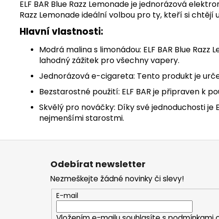
ELF BAR Blue Razz Lemonade je jednorázová elektroni
Razz Lemonade ideální volbou pro ty, kteří si chtějí
Hlavní vlastnosti:
Modrá malina s limonádou: ELF BAR Blue Razz 
lahodný zážitek pro všechny vapery.
Jednorázová e-cigareta: Tento produkt je urče
Bezstarostné použití: ELF BAR je připraven k po
Skvělý pro nováčky: Díky své jednoduchosti je E
nejmenšími starostmi.
Z
á
Odebírat newsletter
p
Nezmeškejte žádné novinky či slevy!
a
t
E-mail
í
Vložením e-mailu souhlasíte s
podmínkami o