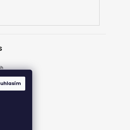
S
ch
ouhlasím