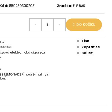
X
Kód:
8592303002031
Značka:
ELF BAR
č
DO KOŠÍKU
Tisk
ety
3002031
Zeptat se
zová elektronická cigareta
Sdílet
ml
h
ZZ LEMONADE (modré maliny s
dou)