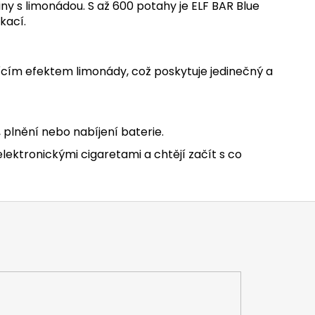
ny s limonádou. S až 600 potahy je ELF BAR Blue
kací.
ícím efektem limonády, což poskytuje jedinečný a
 plnění nebo nabíjení baterie.
elektronickými cigaretami a chtějí začít s co