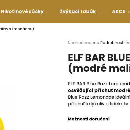
Nikotinové sáčky
Žvýkací tabák
AKCE
aliny s limonádou)
Co potřebujete najít?
Průměrné
Neohodnoceno
Podrobnosti h
hodnocení
ELF BAR BLU
produktu
HLEDAT
je
(modré mal
0,0
z
5
Doporučujeme
hvězdiček.
ELF BAR Blue Razz Lemonade
osvěžující příchuť modré
Blue Razz Lemonade ideální 
příchuť kdykoliv a kdekoliv
Možnosti doručení