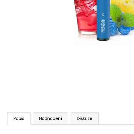
VENIX PRO CAPPUCINO-X
79 Kč
Původně:
169 Kč
Popis
Hodnocení
Diskuze