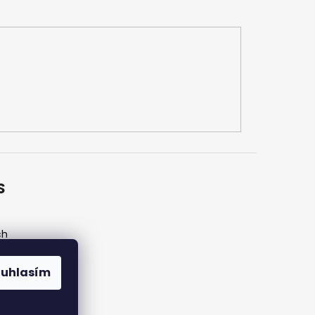
S
ch
ouhlasím