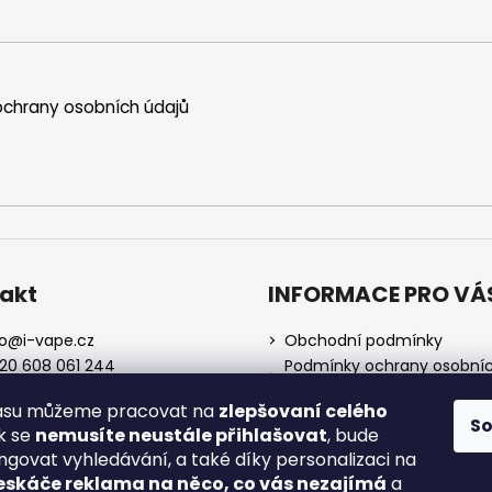
chrany osobních údajů
akt
INFORMACE PRO VÁ
o
@
i-vape.cz
Obchodní podmínky
20 608 061 244
Podmínky ochrany osobní
údajů
lasu můžeme pracovat na
zlepšovaní celého
O nás
S
ak se
nemusíte neustále přihlašovat
, bude
Doprava a platba
ngovat vyhledávání, a také díky personalizaci na
Zrušení objednávky
eskáče reklama na něco, co vás nezajímá
a
Reklamace a vrácení zboží