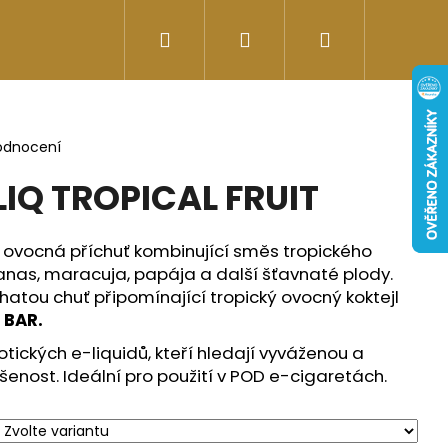
Hledat
Přihlášení
Nákupní
Doplňky stravy
Energy-kofeinové produk
košík
odnocení
 LIQ TROPICAL FRUIT
á ovocná příchuť kombinující směs tropického
anas, maracuja, papája a další šťavnaté plody.
ohatou chuť připomínající tropický ovocný koktejl
 BAR.
xotických
e-liquidů, kteří hledají vyváženou a
enost. Ideální pro použití v POD e-cigaretách.
Následující