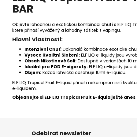
BAR
Objevte lahodnou a exotickou kombinaci chutí s ELF LIQ Tro
které přináší vyvážený a lahodný zážitek z vapingu.
Hlavní Vlastnosti:
Intenzivní Chuť:
Dokonalá kombinace exotické chuti
Vysoce Kvalitní Složení:
ELF LIQ e-liquidy jsou vyro
Obsah Nikotinové Soli:
Dostupné v variantách 10 m
Ideální pro POD E-cigarety:
ELF LIQ e-liquidy jsou
Objem:
Každá lahvička obsahuje 10ml e-liquidu.
ELF LIQ Tropical Fruit E-liquid přináší nekompromisní kval
e-liquidem.
Objednejte si ELF LIQ Tropical Fruit E-liquid ještě dn
Z
á
Odebírat newsletter