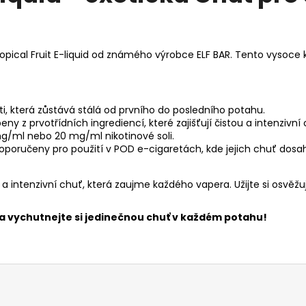
pical Fruit E-liquid od známého výrobce ELF BAR. Tento vysoce k
, která zůstává stálá od prvního do posledního potahu.
beny z prvotřídních ingrediencí, které zajišťují čistou a intenziv
g/ml nebo 20 mg/ml nikotinové soli.
 doporučeny pro použití v POD e-cigaretách, kde jejich chuť dos
itu a intenzivní chuť, která zaujme každého vapera. Užijte si os
es a vychutnejte si jedinečnou chuť v každém potahu!