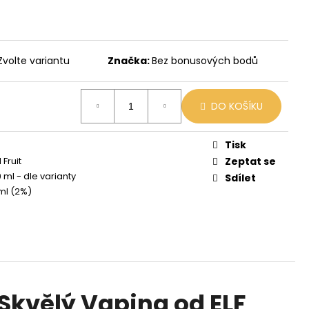
 MIX
Zvolte variantu
Značka:
Bez bonusových bodů
DO KOŠÍKU
Tisk
 Fruit
Zeptat se
 ml - dle varianty
Sdílet
ml (2%)
o Skvělý Vaping od ELF