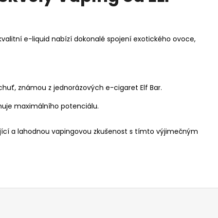
valitní e-liquid nabízí dokonalé spojení exotického ovoce,
ní chuť, známou z jednorázových e-cigaret Elf Bar.
ahuje maximálního potenciálu.
věžující a lahodnou vapingovou zkušenost s tímto výjimečným