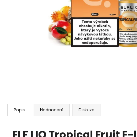
VENIX PRO CAPPUCINO-X
79 Kč
Původně:
169 Kč
Popis
Hodnocení
Diskuze
ELF LIQ Tropical Fruit E