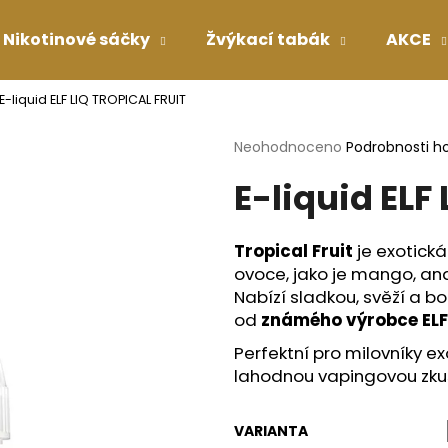
Nikotinové sáčky
Žvýkací tabák
AKCE
E-liquid ELF LIQ TROPICAL FRUIT
Co potřebujete najít?
Průměrné
Neohodnoceno
Podrobnosti h
hodnocení
E-liquid ELF
produktu
HLEDAT
je
0,0
z
Tropical Fruit
je exotick
5
Doporučujeme
ovoce, jako je mango, an
hvězdiček.
Nabízí sladkou, svěží a b
od
známého výrobce ELF
Perfektní pro milovníky e
lahodnou vapingovou zkuš
VARIANTA