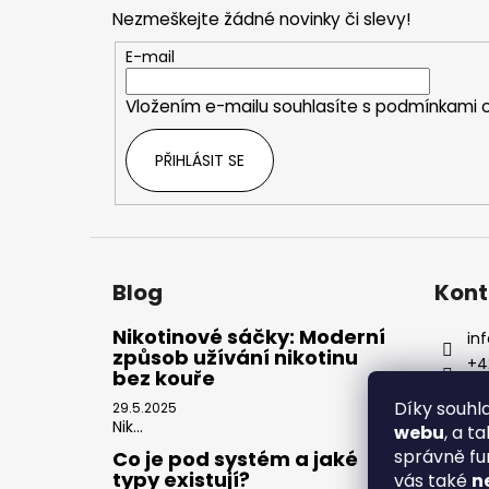
p
Nezmeškejte žádné novinky či slevy!
a
t
E-mail
í
Vložením e-mailu souhlasíte s
podmínkami o
PŘIHLÁSIT SE
Blog
Kont
Nikotinové sáčky: Moderní
inf
způsob užívání nikotinu
+4
bez kouře
Díky souh
29.5.2025
Nik...
webu
, a t
správně fu
Co je pod systém a jaké
typy existují?
vás také
n