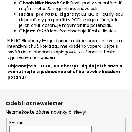
Obsah Nikotinové Soli:
Dostupné v variantách 10
mg/ml nebo 20 mg/ml nikotinové soli.
Ideální pro POD E-cigarety:
ELF LIQ e-liquidy jsou
doporučeny pro použití v POD e-cigaretách, kde
jejich chuť dosahuje maximálního potenciálu.
Objem:
Každá lahvička obsahuje 10ml e-liquidu.
ELF LIQ Blueberry E-liquid přináší nekompromisní kvalitu a
intenzivní chuť, která zaujme každého vapera. Užijte si
osvěžující a lahodnou vapingovou zkušenost s tímto
výjimečným e-liquidem.
Objednejte si ELF LIQ Blueberry E-liquid ještě dnes a
vychutnejte si jedinečnou chuť borůvek v každém
potahu!
Z
á
Odebírat newsletter
p
Nezmeškejte žádné novinky či slevy!
a
t
E-mail
í