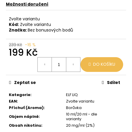
č
Možnosti doručení
u
j
Zvolte variantu
e
Kód:
Zvolte variantu
m
Značka:
Bez bonusových bodů
e
239 Kč
–16 %
199 Kč
LIO
POD
Měrná
PASSION
DO KOŠÍKU
cena:
FRUIT
59
Kč
Zeptat se
Sdílet
Původně:
99
Kč
Kategorie
:
ELF LIQ
EAN
:
Zvolte variantu
Příchuť (Aroma)
:
Borůvka
10 ml/20 ml - dle
Objem náplně
:
varianty
Obsah nikotinu
:
20 mg/ml (2%)