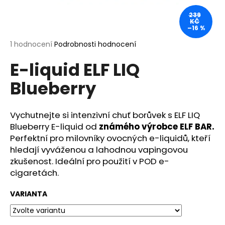
a
239
KČ
j
–16 %
í
Průměrné
1 hodnocení
Podrobnosti hodnocení
t
hodnocení
?
E-liquid ELF LIQ
produktu
je
Blueberry
5,0
z
5
hvězdiček.
Vychutnejte si intenzivní chuť borůvek s ELF LIQ
HLEDAT
Blueberry E-liquid od
známého výrobce ELF BAR.
Perfektní pro milovníky ovocných e-liquidů, kteří
hledají vyváženou a lahodnou vapingovou
D
zkušenost. Ideální pro použití v POD e-
o
cigaretách.
p
o
VARIANTA
r
u