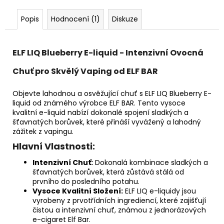
Popis
Hodnocení (1)
Diskuze
ELF LIQ Blueberry E-liquid - Intenzivní Ovocná
Chuť pro Skvělý Vaping od ELF BAR
Objevte lahodnou a osvěžující chuť s ELF LIQ Blueberry E-
liquid od známého výrobce ELF BAR. Tento vysoce
kvalitní e-liquid nabízí dokonalé spojení sladkých a
šťavnatých borůvek, které přináší vyvážený a lahodný
zážitek z vapingu.
Hlavní Vlastnosti:
Intenzivní Chuť:
Dokonalá kombinace sladkých a
šťavnatých borůvek, která zůstává stálá od
prvního do posledního potahu.
Vysoce Kvalitní Složení:
ELF LIQ e-liquidy jsou
vyrobeny z prvotřídních ingrediencí, které zajišťují
čistou a intenzivní chuť, známou z jednorázových
e-cigaret Elf Bar.