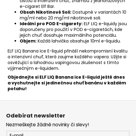
čistou a intenzivní chuť, známou z jednorázových
e-cigaret Elf Bar.
Obsah Nikotinové Soli:
Dostupné v variantách 10
mg/ml nebo 20 mg/ml nikotinové soli.
Ideální pro POD E-cigarety:
ELF LIQ e-liquidy jsou
doporučeny pro použití v POD e-cigaretách, kde
jejich chuť dosahuje maximálního potenciálu.
Objem:
Každá lahvička obsahuje 10ml e-liquidu.
ELF LIQ Banana Ice E-liquid přináší nekompromisní kvalitu
a intenzivní chuť, která zaujme každého vapera. Užijte si
osvěžující a lahodnou vapingovou zkušenost s tímto
výjimečným e-liquidem.
Objednejte si ELF LIQ Banana ice E-liquid ještě dnes
a vychutnejte si jedinečnou chuť banánu v každém
potahu!
Z
á
Odebírat newsletter
p
Nezmeškejte žádné novinky či slevy!
a
t
E-mail