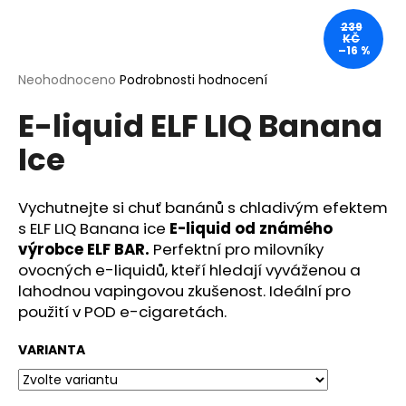
a
239
KČ
j
–16 %
í
Průměrné
Neohodnoceno
Podrobnosti hodnocení
t
hodnocení
?
E-liquid ELF LIQ Banana
produktu
je
Ice
0,0
z
5
hvězdiček.
Vychutnejte si chuť banánů s chladivým efektem
HLEDAT
s ELF LIQ Banana ice
E-liquid od známého
výrobce ELF BAR.
Perfektní pro milovníky
ovocných e-liquidů, kteří hledají vyváženou a
D
lahodnou vapingovou zkušenost. Ideální pro
o
použití v POD e-cigaretách.
p
o
VARIANTA
r
u