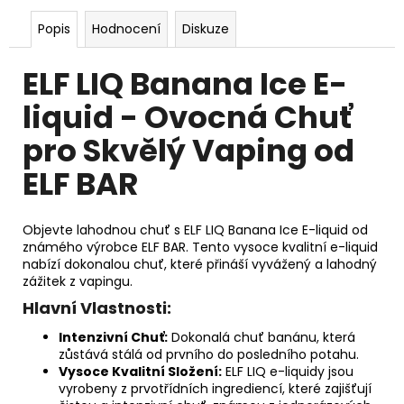
Popis
Hodnocení
Diskuze
ELF LIQ Banana Ice E-
liquid - Ovocná Chuť
pro Skvělý Vaping od
ELF BAR
Objevte lahodnou chuť s ELF LIQ Banana Ice E-liquid od
známého výrobce ELF BAR. Tento vysoce kvalitní e-liquid
nabízí dokonalou chuť, které přináší vyvážený a lahodný
zážitek z vapingu.
Hlavní Vlastnosti:
Intenzivní Chuť:
Dokonalá chuť banánu, která
zůstává stálá od prvního do posledního potahu.
Vysoce Kvalitní Složení:
ELF LIQ e-liquidy jsou
vyrobeny z prvotřídních ingrediencí, které zajišťují