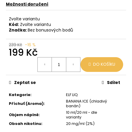
č
Možnosti doručení
u
j
Zvolte variantu
e
Kód:
Zvolte variantu
m
Značka:
Bez bonusových bodů
e
239 Kč
–16 %
199 Kč
VENIX
X2
Měrná
COLA-
DO KOŠÍKU
cena:
X
79
Kč
Zeptat se
Sdílet
Původně:
169
Kč
Kategorie
:
ELF LIQ
BANANA ICE (chladivý
Příchuť (Aroma)
:
banán)
10 ml/20 ml - dle
Objem náplně
:
varianty
Obsah nikotinu
:
20 mg/ml (2%)