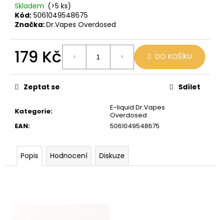
č
Skladem
(>5 ks)
u
Kód:
5061049548675
j
Značka:
Dr.Vapes Overdosed
e
m
179 Kč
e
DO KOŠÍKU
Měrná
cena:
LIO
Zeptat se
Sdílet
POD
PASSION
E-liquid Dr.Vapes
FRUIT
Kategorie
:
Overdosed
59
EAN
:
5061049548675
Kč
Původně:
99
Kč
Popis
Hodnocení
Diskuze