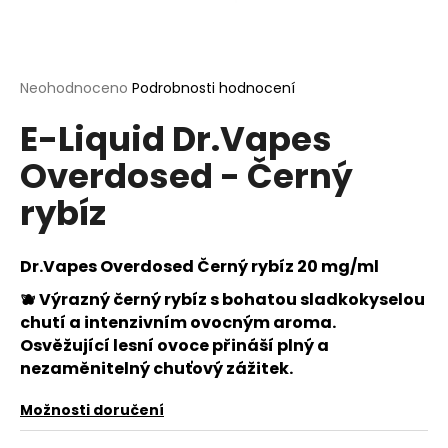
a
j
í
Průměrné
Neohodnoceno
Podrobnosti hodnocení
t
hodnocení
?
E-Liquid Dr.Vapes
produktu
je
Overdosed - Černý
0,0
z
rybíz
5
hvězdiček.
HLEDAT
Dr.Vapes Overdosed Černý rybíz 20 mg/ml
🫐
Výrazný černý rybíz s bohatou sladkokyselou
D
chutí a intenzivním ovocným aroma.
o
Osvěžující lesní ovoce přináší plný a
p
nezaměnitelný chuťový zážitek.
o
r
Možnosti doručení
u