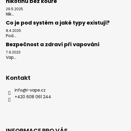
nikotinu bez kouře
29.5.2025
Nik...
Co je pod systém a jaké typy existují?
8.4.2025
Pod...
Bezpečnost a zdraví při vapování
7.9.2023
Vap...
Kontakt
info
@
i-vape.cz
+420 608 061 244
INFORMACE PRO VÁS