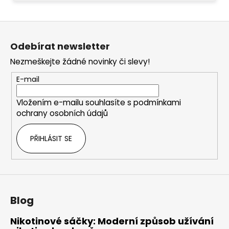
Z
á
Odebírat newsletter
p
Nezmeškejte žádné novinky či slevy!
a
t
E-mail
í
Vložením e-mailu souhlasíte s
podmínkami
ochrany osobních údajů
PŘIHLÁSIT SE
Blog
Nikotinové sáčky: Moderní způsob užívání