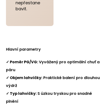
nepřestane
bavit.
Hlavní parametry
✓ Poměr PG/VG:
Vyvážený pro optimální chuť a
páru
✓ Objem lahvičky:
Praktické balení pro dlouhou
výdrž
✓ Typ lahvičky:
S úzkou tryskou pro snadné
plnění