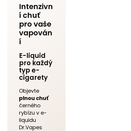
Intenzivn
í chuť
pro vaše
vapován
í
E-liquid
pro každý
typ e-
cigarety
Objevte
plnou chuť
černého
rybízu v e-
liquidu
Dr.Vapes