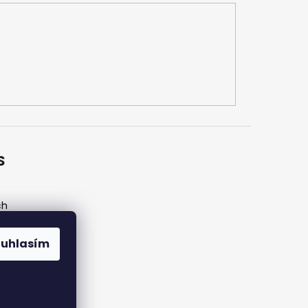
S
ch
ouhlasím