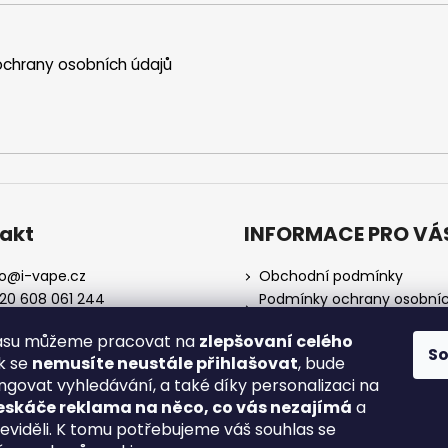
chrany osobních údajů
akt
INFORMACE PRO VÁ
o
@
i-vape.cz
Obchodní podmínky
20 608 061 244
Podmínky ochrany osobní
údajů
lasu můžeme pracovat na
zlepšovaní celého
O nás
S
ak se
nemusíte neustále přihlašovat
, bude
Doprava a platba
ngovat vyhledávání, a také díky personalizaci na
Zrušení objednávky
eskáče reklama na něco, co vás nezajímá
a
Reklamace a vrácení zboží
neviděli. K tomu potřebujeme váš souhlas se
Spotřební daň