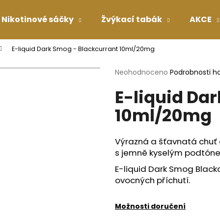
Nikotinové sáčky
Žvýkací tabák
AKCE
E-liquid Dark Smog - Blackcurrant 10ml/20mg
Co potřebujete najít?
Průměrné
Neohodnoceno
Podrobnosti h
hodnocení
E-liquid Da
produktu
HLEDAT
je
10ml/20mg
0,0
z
5
Doporučujeme
hvězdiček.
Výrazná a šťavnatá chuť č
s jemně kyselým podtón
E-liquid Dark Smog Blackcu
ovocných příchutí.
Možnosti doručení