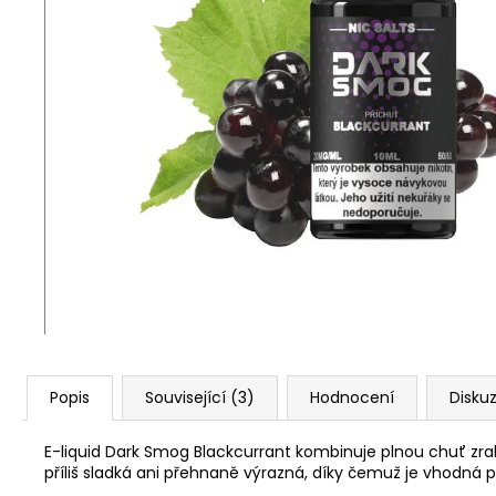
VENIX PRO CAPPUCINO-X
79 Kč
Původně:
169 Kč
Popis
Související (3)
Hodnocení
Disku
E-liquid Dark Smog Blackcurrant kombinuje plnou chuť zr
příliš sladká ani přehnaně výrazná, díky čemuž je vhodná 