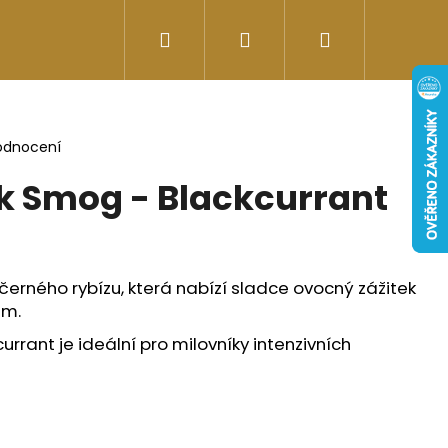
Hledat
Přihlášení
Nákupní
Doplňky stravy
Energy-kofeinové produk
košík
odnocení
rk Smog - Blackcurrant
erného rybízu, která nabízí sladce ovocný zážitek
em.
rrant je ideální pro milovníky intenzivních
Následující