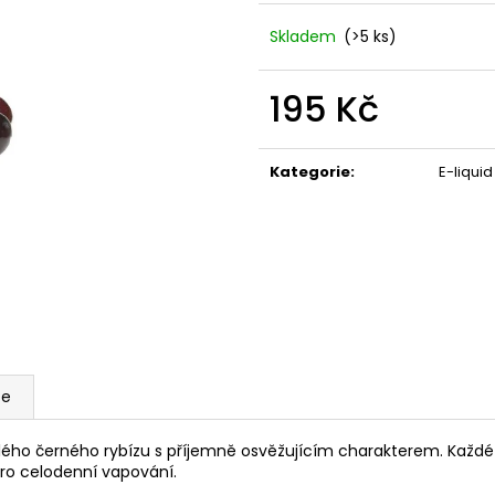
LIO POD SUMMER MIX
VENIX X2 COLA-
59 Kč
79 Kč
Skladem
(>5 ks)
Původně:
99 Kč
Původně:
169 K
195 Kč
Měrná
cena:
Kategorie
:
E-liqui
ze
alého černého rybízu s příjemně osvěžujícím charakterem. Každé
pro celodenní vapování.