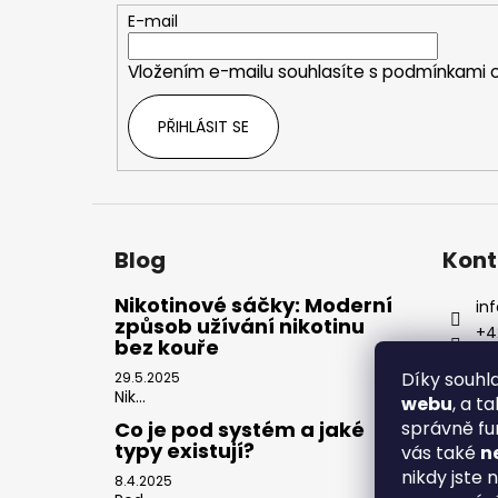
t
E-mail
í
Vložením e-mailu souhlasíte s
podmínkami o
PŘIHLÁSIT SE
Blog
Kont
Nikotinové sáčky: Moderní
inf
způsob užívání nikotinu
+4
bez kouře
Díky souh
29.5.2025
Nik...
webu
, a t
správně fu
Co je pod systém a jaké
typy existují?
vás také
n
nikdy jste 
8.4.2025