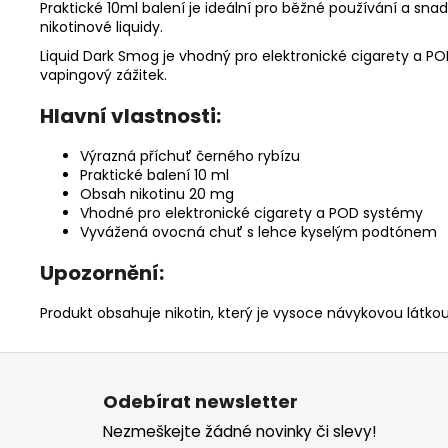
Praktické 10ml balení je ideální pro běžné používání a snad
nikotinové liquidy.
Liquid Dark Smog je vhodný pro elektronické cigarety a POD
vapingový zážitek.
Hlavní vlastnosti:
Výrazná příchuť černého rybízu
Praktické balení 10 ml
Obsah nikotinu 20 mg
Vhodné pro elektronické cigarety a POD systémy
Vyvážená ovocná chuť s lehce kyselým podtónem
Upozornění:
Produkt obsahuje nikotin, který je vysoce návykovou látkou
Z
á
Odebírat newsletter
p
Nezmeškejte žádné novinky či slevy!
a