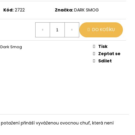
X
Kód:
2722
Značka:
DARK SMOG
č
DO KOŠÍKU
Tisk
d Dark Smog
Zeptat se
Sdílet
 potažení přináší vyváženou ovocnou chuť, která není