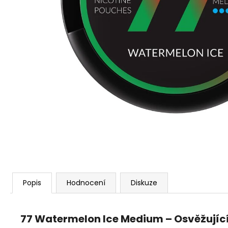
VENIX PRO CAPPUCINO-X
79 Kč
Původně:
169 Kč
Popis
Hodnocení
Diskuze
77 Watermelon Ice Medium – Osvěžujíc