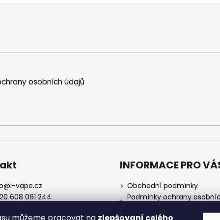
chrany osobních údajů
akt
INFORMACE PRO VÁ
o
@
i-vape.cz
Obchodní podmínky
20 608 061 244
Podmínky ochrany osobní
údajů
lasu můžeme pracovat na
zlepšovaní celého
O nás