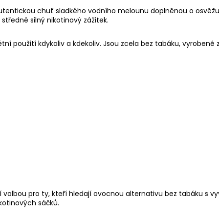
autentickou chuť sladkého vodního melounu doplněnou o osvěžují
 středně silný nikotinový zážitek.
rétní použití kdykoliv a kdekoliv. Jsou zcela bez tabáku, vyrobené 
í volbou pro ty, kteří hledají ovocnou alternativu bez tabáku s 
ikotinových sáčků.