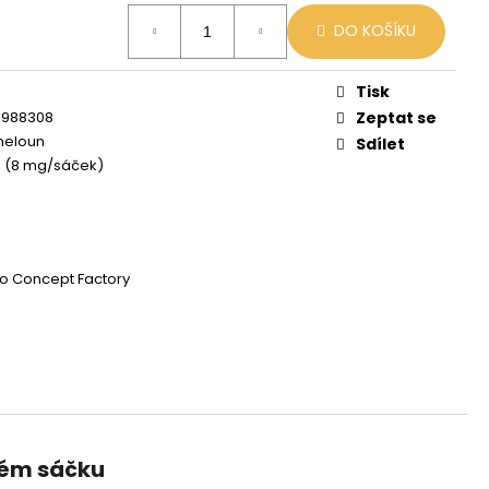
X
DO KOŠÍKU
č
Tisk
1988308
Zeptat se
meloun
Sdílet
g (8 mg/sáček)
o Concept Factory
dém sáčku