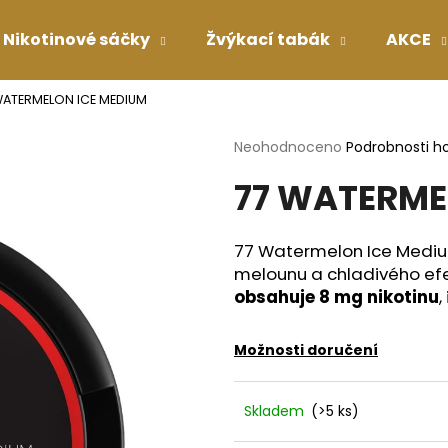
Nikotinové sáčky
Žvýkací tabák
AKCE
WATERMELON ICE MEDIUM
Co potřebujete najít?
Průměrné
Neohodnoceno
Podrobnosti h
hodnocení
77 WATERME
produktu
HLEDAT
je
0,0
z
77 Watermelon Ice Medium
5
Doporučujeme
melounu a chladivého efe
hvězdiček.
obsahuje 8 mg nikotinu
,
Možnosti doručení
Skladem
(>5 ks)