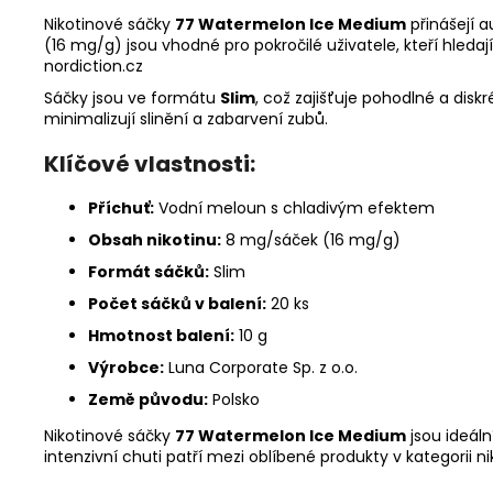
Nikotinové sáčky
77 Watermelon Ice Medium
přinášejí 
(16 mg/g) jsou vhodné pro pokročilé uživatele, kteří hledají
nordiction.cz
Sáčky jsou ve formátu
Slim
, což zajišťuje pohodlné a disk
minimalizují slinění a zabarvení zubů.
Klíčové vlastnosti:
Příchuť:
Vodní meloun s chladivým efektem
Obsah nikotinu:
8
mg/sáček (16 mg/g)
Formát sáčků:
Slim
Počet sáčků v balení:
20 ks
Hmotnost balení:
10 g
Výrobce:
Luna Corporate Sp. z o.o.
Země původu:
Polsko
Nikotinové sáčky
77 Watermelon Ice Medium
jsou ideáln
intenzivní chuti patří mezi oblíbené produkty v kategorii n