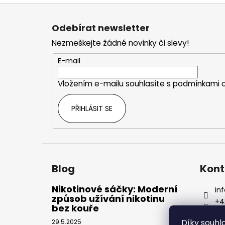
Z
á
Odebírat newsletter
p
Nezmeškejte žádné novinky či slevy!
a
t
E-mail
í
Vložením e-mailu souhlasíte s
podmínkami o
PŘIHLÁSIT SE
Blog
Kont
Nikotinové sáčky: Moderní
inf
způsob užívání nikotinu
+4
bez kouře
Díky souh
29.5.2025