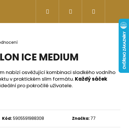
Hledat
Přihlášení
Nákupní
Doplňky stravy
Energy-kofeinové produk
košík
odnocení
LON ICE MEDIUM
 nabízí osvěžující kombinaci sladkého vodního
ktu v praktickém slim formátu.
Každý sáček
 ideální pro pokročilé uživatele.
Následující
Kód:
5905591988308
Značka:
77