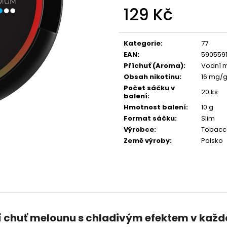
LIO POD SUMMER MIX
VENIX X2 COLA-
129 Kč
59 Kč
79 Kč
Původně:
99 Kč
Původně:
169 K
Měrná
cena:
Kategorie
:
77
EAN
:
590559
Příchuť (Aroma)
:
Vodní 
Obsah nikotinu
:
16 mg/
Počet sáčku v
20 ks
balení
:
Hmotnost balení
:
10 g
Format sáčku
:
Slim
Výrobce
:
Tobacc
Země výroby
:
Polsko
í chuť melounu s chladivým efektem v kaž