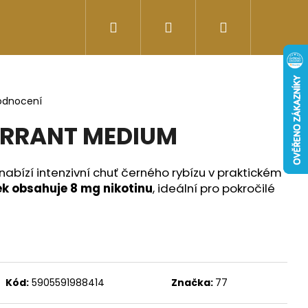
Hledat
Přihlášení
Nákupní
Doplňky stravy
Energy-kofeinové produk
košík
odnocení
URRANT MEDIUM
abízí intenzivní chuť černého rybízu v praktickém
k obsahuje 8 mg nikotinu
, ideální pro pokročilé
Následující
Kód:
5905591988414
Značka:
77