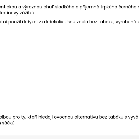
entickou a výraznou chuť sladkého a příjemně trpkého černého r
ikotinový zážitek.
tní použití kdykoliv a kdekoliv.
Jsou zcela bez tabáku, vyrobené z
volbou pro ty, kteří hledají ovocnou alternativu bez tabáku s v
h sáčků.