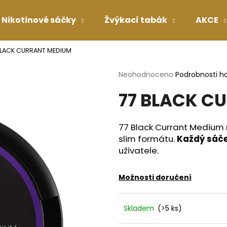
Nikotinové sáčky
Žvýkací tabák
AKCE
BLACK CURRANT MEDIUM
Co potřebujete najít?
Průměrné
Neohodnoceno
Podrobnosti h
hodnocení
77 BLACK C
produktu
HLEDAT
je
0,0
z
77 Black Currant Medium n
5
Doporučujeme
slim formátu.
Každý sáče
hvězdiček.
uživatele.
Možnosti doručení
Skladem
(>5 ks)