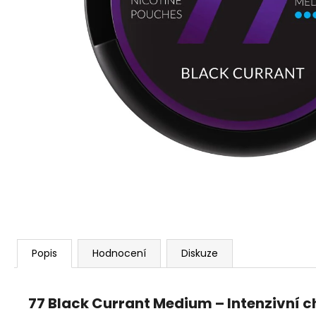
VENIX PRO CAPPUCINO-X
79 Kč
Původně:
169 Kč
Popis
Hodnocení
Diskuze
77 Black Currant Medium – Intenzivní 