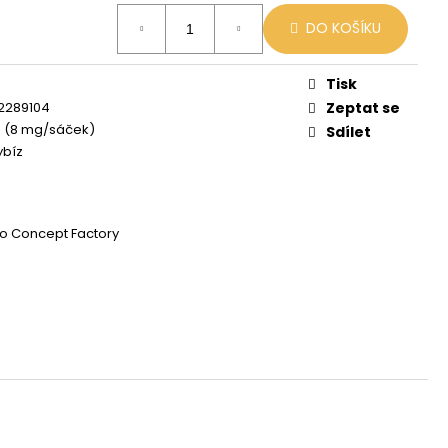
X
DO KOŠÍKU
č
Tisk
2289104
Zeptat se
g (8 mg/sáček)
Sdílet
ybíz
o Concept Factory