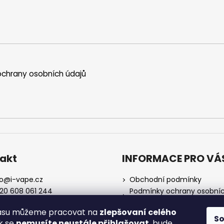
chrany osobních údajů
akt
INFORMACE PRO VÁ
o
@
i-vape.cz
Obchodní podmínky
20 608 061 244
Podmínky ochrany osobní
údajů
lasu můžeme pracovat na
zlepšovaní celého
O nás
S
ak se
nemusíte neustále přihlašovat
, bude
Doprava a platba