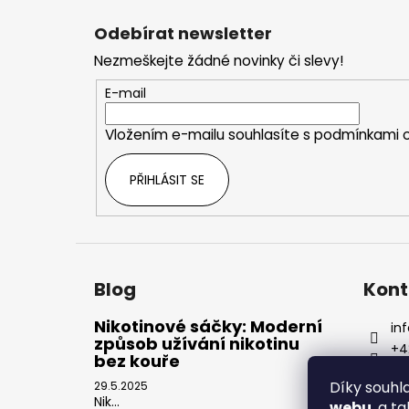
á
Odebírat newsletter
p
Nezmeškejte žádné novinky či slevy!
a
t
E-mail
í
Vložením e-mailu souhlasíte s
podmínkami o
PŘIHLÁSIT SE
Blog
Kont
Nikotinové sáčky: Moderní
inf
způsob užívání nikotinu
+4
bez kouře
Díky souh
29.5.2025
Nik...
webu
, a t