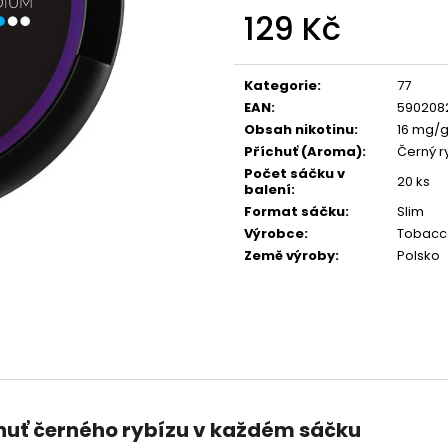
LIO POD SUMMER MIX
VENIX X2 COLA-
129 Kč
59 Kč
79 Kč
Původně:
99 Kč
Původně:
169 K
Měrná
cena:
Kategorie
:
77
EAN
:
590208
Obsah nikotinu
:
16 mg/
Příchuť (Aroma)
:
Černý r
Počet sáčku v
20 ks
balení
:
Format sáčku
:
Slim
Výrobce
:
Tobacc
Země výroby
:
Polsko
chuť černého rybízu v každém sáčku