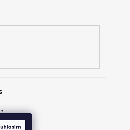
S
ch
ouhlasím