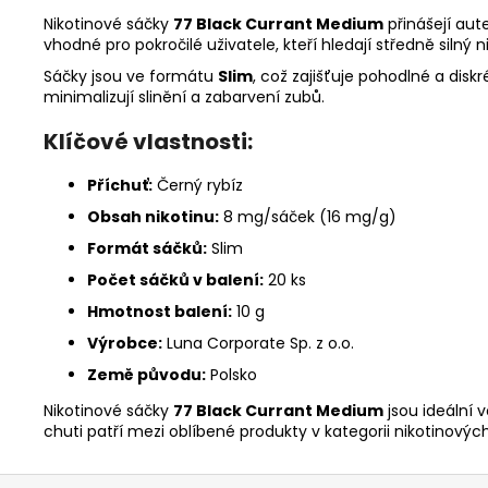
Nikotinové sáčky
77 Black Currant Medium
přinášejí aut
vhodné pro pokročilé uživatele, kteří hledají středně silný n
Sáčky jsou ve formátu
Slim
, což zajišťuje pohodlné a diskré
minimalizují slinění a zabarvení zubů.
Klíčové vlastnosti:
Příchuť:
Černý rybíz
Obsah nikotinu:
8
mg/sáček (16 mg/g)
Formát sáčků:
Slim
Počet sáčků v balení:
20 ks
Hmotnost balení:
10 g
Výrobce:
Luna Corporate Sp. z o.o.
Země původu:
Polsko
Nikotinové sáčky
77 Black Currant Medium
jsou ideální 
chuti patří mezi oblíbené produkty v kategorii nikotinovýc
Z