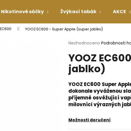
Nikotinové sáčky
Žvýkací tabák
AKCE
EC600
YOOZ EC600 - Super Apple (super jablko)
Co potřebujete najít?
Průměrné
Neohodnoceno
Podrobnosti h
hodnocení
YOOZ EC600 
produktu
HLEDAT
je
jablko)
0,0
z
5
Doporučujeme
hvězdiček.
YOOZ EC600 Super Apple 
dokonale vyváženou slad
příjemně osvěžující vapi
milovníci výrazných jab
Možnosti doručení