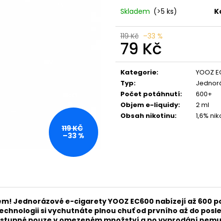
LIO POD SUMMER MIX
VENIX X2 COLA-
Skladem
(>5 ks)
K
59 Kč
79 Kč
Původně:
99 Kč
Původně:
169 K
119 Kč
–33 %
79 Kč
Měrná
cena:
Kategorie
:
YOOZ E
Typ
:
Jednorá
Počet potáhnutí
:
600+
Objem e-liquidy
:
2 ml
Obsah nikotinu
:
1,6% nik
119 KČ
–33 %
em! Jednorázové e-cigarety YOOZ EC600 nabízejí až 600 p
 technologii si vychutnáte plnou chuť od prvního až do po
 dostupné pouze v omezeném množství a po vyprodání nemu