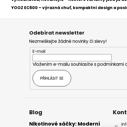
YOOZ EC600 – výrazná chuť, kompaktní design a posled
Z
á
Odebírat newsletter
p
Nezmeškejte žádné novinky či slevy!
a
t
E-mail
í
Vložením e-mailu souhlasíte s
podmínkami o
PŘIHLÁSIT SE
Blog
Kont
Nikotinové sáčky: Moderní
inf