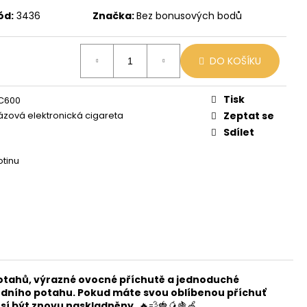
X
ód:
3436
Značka:
Bez bonusových bodů
č
DO KOŠÍKU
Tisk
C600
zová elektronická cigareta
Zeptat se
Sdílet
otinu
otahů, výrazné ovocné příchutě a jednoduché
sledního potahu. Pokud máte svou oblíbenou příchuť
sí být znovu naskladněny.
🔥💨🍓🥭🍇🍏