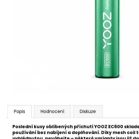
VENIX PRO CAPPUCINO-X
79 Kč
Původně:
169 Kč
Popis
Hodnocení
Diskuze
Poslední kusy oblíbených příchutí YOOZ EC600 sklad
používání bez nabíjení a doplňování. Díky mesh coil
vyhlédnutou, neváhejte – některé varianty jsou již