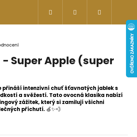
Hledat
Přihlášení
Nákupní
Doplňky stravy
Energy-kofeinové produk
košík
odnocení
- Super Apple (super
přináší intenzivní chuť šťavnatých jablek s
kostí a svěžestí. Tato ovocná klasika nabízí
ngový zážitek, který si zamilují všichni
lečných příchutí.
🍏✨💨
Následující