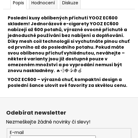
Popis
Hodnocení
Diskuze
Poslední kusy oblíbených příchutí YOOZ EC600
skladem! Jednorázové e-cigarety YOOZ EC600
nabízejí až 600 potahů, výrazné ovocné příchutě a
jednoduché používání bez nabíjení a doplňování.
Díky mesh coil technologii si vychutnáte plnou chuť
od prvního až do posledního potahu. Pokud máte
svou oblíbenou příchuť vyhlédnutou, neváhejte –
některé varianty jsou již dostupné pouze v
omezeném množství a po vyprodání nemusí být
znovu naskladněny.
🔥💨🍓🥭🍇🍏
YOOZ EC600 – výrazná chuť, kompaktní design a
poslední šance ulovit své favority za skvělou cenu.
Z
á
Odebírat newsletter
p
Nezmeškejte žádné novinky či slevy!
a
t
E-mail