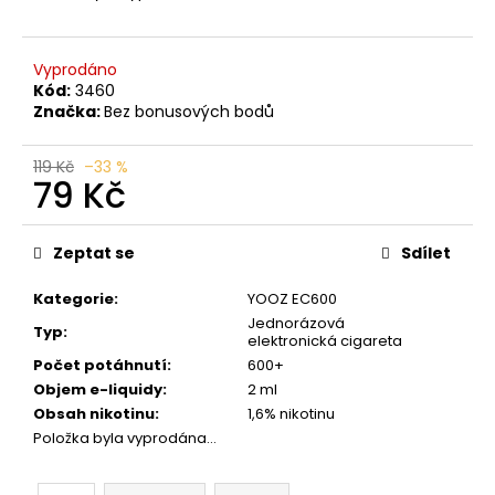
č
u
j
Vyprodáno
e
Kód:
3460
m
Značka:
Bez bonusových bodů
e
119 Kč
–33 %
79 Kč
JDI
GRAPE
Měrná
ROMIO
cena:
POD
Zeptat se
Sdílet
20MG
89
Kategorie
:
YOOZ EC600
Kč
Jednorázová
Původně:
Typ
:
elektronická cigareta
109
Počet potáhnutí
:
600+
Kč
Objem e-liquidy
:
2 ml
Obsah nikotinu
:
1,6% nikotinu
Položka byla vyprodána…