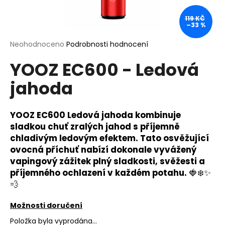
a
119 KČ
j
–33 %
í
Průměrné
Neohodnoceno
Podrobnosti hodnocení
t
hodnocení
?
YOOZ EC600 - Ledová
produktu
je
jahoda
0,0
z
5
hvězdiček.
YOOZ EC600 Ledová jahoda kombinuje
HLEDAT
sladkou chuť zralých jahod s příjemně
chladivým ledovým efektem. Tato osvěžující
ovocná příchuť nabízí dokonale vyvážený
D
vapingový zážitek plný sladkosti, svěžesti a
o
příjemného ochlazení v každém potahu.
🍓❄️✨
p
💨
o
r
Možnosti doručení
u
Položka byla vyprodána…