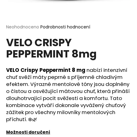
a
j
í
Průměrné
Neohodnoceno
Podrobnosti hodnocení
t
hodnocení
?
VELO CRISPY
produktu
je
PEPPERMINT 8mg
0,0
z
5
hvězdiček.
VELO Crispy Peppermint 8 mg
nabízí intenzivní
HLEDAT
chuť svěží máty peprné s příjemně chladivým
efektem. Výrazné mentolové tóny jsou doplněny
o čistou a osvěžující mátovou chuť, která přináší
D
dlouhotrvající pocit svěžesti a komfortu. Tato
o
kombinace vytváří dokonale vyvážený chuťový
p
zážitek pro všechny milovníky mentolových
o
příchutí. ❄️🌿
r
u
Možnosti doručení