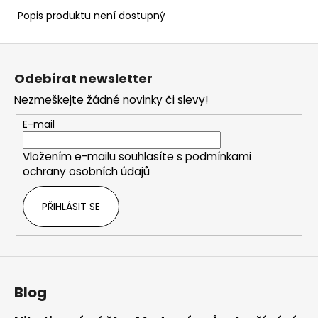
Popis produktu není dostupný
Z
á
Odebírat newsletter
p
Nezmeškejte žádné novinky či slevy!
a
t
E-mail
í
Vložením e-mailu souhlasíte s
podmínkami
ochrany osobních údajů
PŘIHLÁSIT SE
Blog