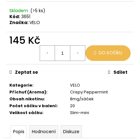
č
u
Skladem
(>5 ks)
j
Kód:
3651
e
Značka:
VELO
m
e
145 Kč
Měrná
DO KOŠÍKU
LIO
cena:
POD
CUBA
LIBRE
Zeptat se
Sdílet
59
Kč
Kategorie
:
VELO
Původně:
Příchuť (Aroma)
:
Crispy Peppermint
99
Kč
Obsah nikotinu
:
8mg/sáček
Počet sáčku v balení
:
20
Velikost sáčku
:
Slim-mini
Popis
Hodnocení
Diskuze