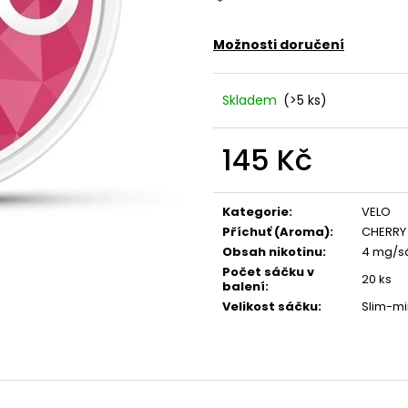
VENIX X2 COLA-X
LIO POD SUMMER
79 Kč
59 Kč
Původně:
169 Kč
Původně:
99 Kč
Možnosti doručení
Skladem
(>5 ks)
145 Kč
Měrná
cena:
Kategorie
:
VELO
Příchuť (Aroma)
:
CHERRY 
Obsah nikotinu
:
4 mg/s
Počet sáčku v
20 ks
balení
:
Velikost sáčku
:
Slim-mi