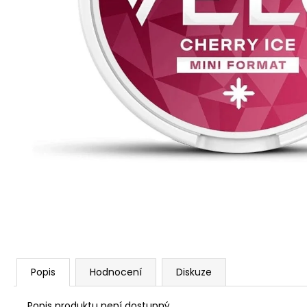
VENIX PRO CAPPUCINO-X
79 Kč
Původně:
169 Kč
Popis
Hodnocení
Diskuze
Popis produktu není dostupný