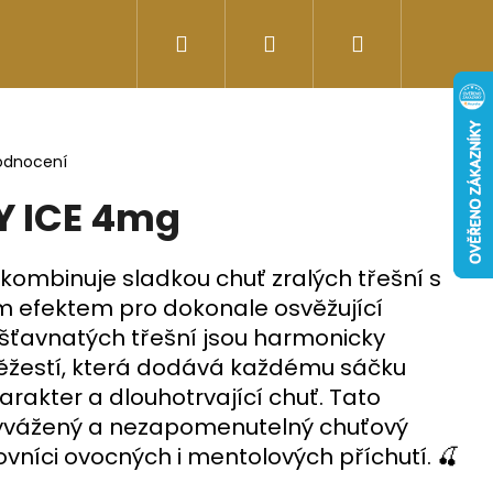
Hledat
Přihlášení
Nákupní
Doplňky stravy
Energy-kofeinové produk
košík
odnocení
Y ICE 4mg
kombinuje sladkou chuť zralých třešní s
m efektem pro dokonale osvěžující
 šťavnatých třešní jsou harmonicky
ěžestí, která dodává každému sáčku
rakter a dlouhotrvající chuť. Tato
yvážený a nezapomenutelný chuťový
Následující
lovníci ovocných i mentolových příchutí. 🍒