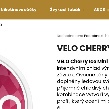
Nikotinové sáčky
Žvýkací tabák
AKCE
mg
Co potřebujete najít?
Průměrné
Neohodnoceno
Podrobnosti h
hodnocení
VELO CHERR
produktu
HLEDAT
je
0,0
z
VELO Cherry Ice Mini
5
Doporučujeme
intenzivním chladivý
hvězdiček.
zážitek. Ovocné tóny
doplněny ledovou sv
příjemně chladivý cha
kombinace vytváří v
profil, který ocení mi
❄️