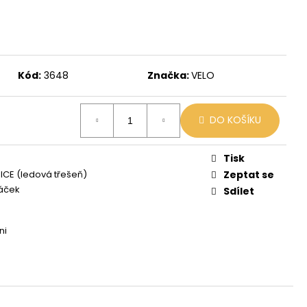
 MIX
Kód:
3648
Značka:
VELO
DO KOŠÍKU
Tisk
ICE (ledová třešeň)
Zeptat se
áček
Sdílet
ni