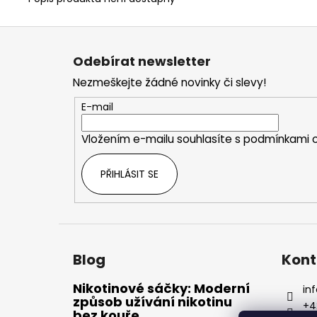
Z
á
Odebírat newsletter
p
Nezmeškejte žádné novinky či slevy!
a
t
E-mail
í
Vložením e-mailu souhlasíte s
podmínkami o
PŘIHLÁSIT SE
Blog
Kont
Nikotinové sáčky: Moderní
inf
způsob užívání nikotinu
+4
bez kouře