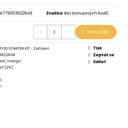
 MIX
4779053622649
Značka:
Bez bonusových bodů
DO KOŠÍKU
Tisk
OD STARTER KIT - Zařízení
3622649
Zeptat se
nč, mango
Sdílet
ml (2%)
D
h