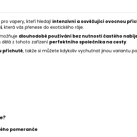
 pro vapery, kteří hledají
intenzivní a osvěžující ovocnou pří
i
, která vás přenese do exotického ráje.
 umožňuje
dlouhodobé používání bez nutnosti častého nabíj
n
dělá z tohoto zařízení
perfektního společníka na cesty
.
 příchutě
, takže si můžete kdykoliv vychutnat jinou variantu po
e?
ového pomeranče