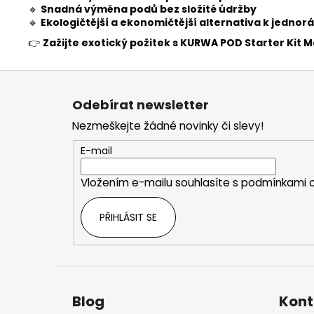
🔹
Snadná výměna podů bez složité údržby
🔹
Ekologičtější a ekonomičtější alternativa k jedn
👉
Zažijte exotický požitek s KURWA POD Starter Kit
Z
á
Odebírat newsletter
p
Nezmeškejte žádné novinky či slevy!
a
t
E-mail
í
Vložením e-mailu souhlasíte s
podmínkami o
PŘIHLÁSIT SE
Blog
Kont