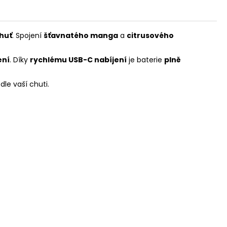
chuť
. Spojení
šťavnatého manga
a
citrusového
ení
. Díky
rychlému USB-C nabíjení
je baterie
plně
dle vaší chuti.