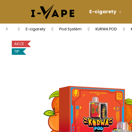
K
Přejít
na
o
E-cigarety
obsah
Zpět
Zpět
š
do
do
í
Domů
E-cigarety
Pod Systém
KURWA POD
k
obchodu
obchodu
AKCE
TIP