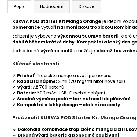
Popis
Hodnocení
Diskuze
KURWA POD Starter Kit Mango Orange
je ideální volbou
pomeranče
vytváří
harmonickou tropickou kombinac
Zařízení je vybaveno
výkonnou 500mAh baterií
, která
dobitá během krátké doby
.
Kompaktní a lehký desig
Jednoduchá
výměna podů
umožňuje
okamžitou změnu
Klíčové vlastnosti:
✔
Příchuť:
Tropické mango a svěží pomeranč
✔
Kapacita náplně:
2 ml (20 mg/ml nikotinové soli)
✔
Výdrž:
Až 700 potahů
✔
Baterie:
500 mAh, USB-C rychlé nabíjení
✔
Snadná výměna podů – bez nutnosti doplňování
✔
Kompaktní a lehký design – ideální na cesty
Proč zvolit KURWA POD Starter Kit Mango Orang
🔹
Dokonalá kombinace tropického manga a citrus
🔹
Dlouhá výdrž baterie a pohodlné používání