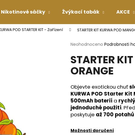
Nikotinové sáčky
Žvýkací tabák
AKCE
KURWA POD STARTER KIT - Zařízení
STARTER KIT KURWA POD MAN
Co potřebujete najít?
Průměrné
Neohodnoceno
Podrobnosti h
hodnocení
STARTER KI
produktu
HLEDAT
je
ORANGE
0,0
z
5
Doporučujeme
hvězdiček.
Objevte exotickou chuť
s
KURWA POD Starter Kit
500mAh baterií
a
rychl
jednoduché použití
. Př
poskytuje
až 700 potahů
Možnosti doručení