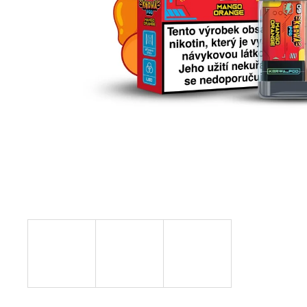
VENIX PRO CAPPUCINO-X
79 Kč
Původně:
169 Kč