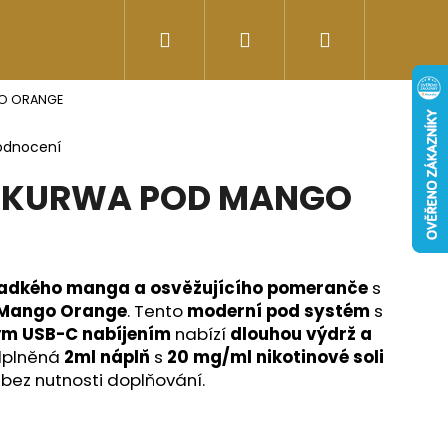
Hledat
Přihlášení
Nákupní
Doplňky stravy
Energy-kofeinové produk
GO ORANGE
košík
odnocení
T KURWA POD MANGO
ladkého manga a osvěžujícího pomeranče
s
 Mango Orange
. Tento
moderní pod systém
s
ým USB-C nabíjením
nabízí
dlouhou výdrž a
edplněná
2ml náplň
s
20 mg/ml nikotinové soli
bez nutnosti doplňování.
Následující