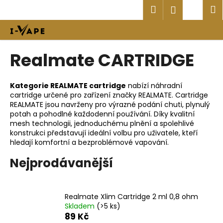
K
Přejít
Hledat
Náku
M
Přihlášen
na
o
obsah
Zpět
Zpět
košík
š
í
C
Realmate CARTRIDGE
k
o
p
Kategorie REALMATE cartridge
nabízí náhradní
o
cartridge určené pro zařízení značky
REALMATE
. Cartridge
t
REALMATE jsou navrženy pro výrazné podání chuti, plynulý
potah a pohodlné každodenní používání. Díky kvalitní
ř
mesh technologii, jednoduchému plnění a spolehlivé
e
konstrukci představují ideální volbu pro uživatele, kteří
b
hledají komfortní a bezproblémové vapování.
u
Nejprodávanější
j
e
t
Realmate Xlim Cartridge 2 ml 0,8 ohm
Skladem
(>5 ks)
e
89 Kč
n