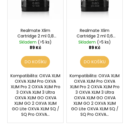
k
č
p
u
t
r
j
ů
o
e
d
m
Realmate Xlim
Realmate Xlim
u
e
Cartridge 2 ml 0,8
Cartridge 2 ml 0,6
k
ohm
ohm
Skladem
(>5 ks)
Skladem
(>5 ks)
t
89 Kč
89 Kč
LIO
ů
POD
CUBA
DO KOŠÍKU
DO KOŠÍKU
LIBRE
59
Kompatibilita: OXVA XLIM
Kompatibilita: OXVA XLIM
Kč
OXVA XLIM Pro OXVA
OXVA XLIM Pro OXVA
Původně:
99
XLIM Pro 2 OXVA XLIM Pro
XLIM Pro 2 OXVA XLIM Pro
Kč
3 OXVA XLIM 3 Ultra
3 OXVA XLIM 3 Ultra
OXVA XLIM GO OXVA
OXVA XLIM GO OXVA
XLIM GO 2 OXVA XLIM
XLIM GO 2 OXVA XLIM
GO Lite OXVA XLIM SQ /
GO Lite OXVA XLIM SQ /
SQ Pro OXVA...
SQ Pro OXVA...