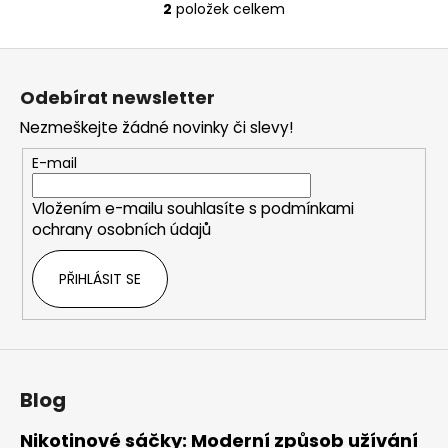
2
položek celkem
O
v
Z
l
á
á
Odebírat newsletter
d
p
a
Nezmeškejte žádné novinky či slevy!
a
c
t
E-mail
í
í
p
Vložením e-mailu souhlasíte s
podmínkami
r
ochrany osobních údajů
v
k
PŘIHLÁSIT SE
y
v
ý
p
i
s
Blog
u
Nikotinové sáčky: Moderní způsob užívání