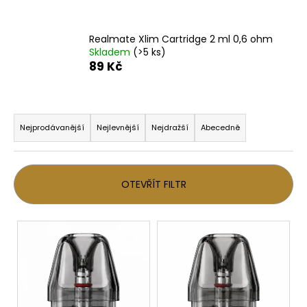
a
j
Realmate Xlim Cartridge 2 ml 0,6 ohm
í
Skladem
(>5 ks)
89 Kč
t
?
Ř
a
Nejprodávanější
Nejlevnější
Nejdražší
Abecedně
z
HLEDAT
e
n
OTEVŘÍT FILTR
í
p
D
V
o
r
ý
p
o
p
o
d
i
r
u
u
s