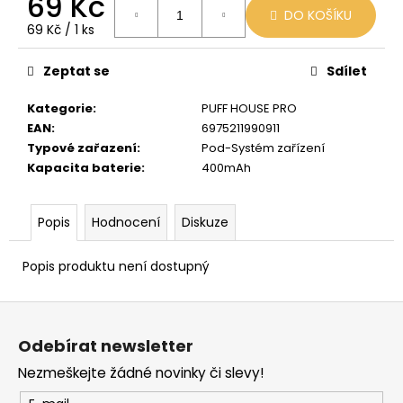
69 Kč
č
DO KOŠÍKU
u
Měrná
69 Kč / 1 ks
j
cena:
e
Zeptat se
Sdílet
m
e
Kategorie
:
PUFF HOUSE PRO
EAN
:
6975211990911
Typové zařazení
:
Pod-Systém zařízení
LIO
Kapacita baterie
:
400mAh
POD
CUBA
LIBRE
Popis
Hodnocení
Diskuze
59
Kč
Původně:
Popis produktu není dostupný
99
Kč
Z
á
Odebírat newsletter
p
Nezmeškejte žádné novinky či slevy!
a