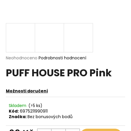
a
j
í
t
?
Průměrné
Neohodnoceno
Podrobnosti hodnocení
hodnocení
HLEDAT
PUFF HOUSE PRO Pink
produktu
je
0,0
z
Možnosti doručení
5
D
hvězdiček.
o
p
Skladem
(>5 ks)
Kód:
6975211990911
o
Značka:
Bez bonusových bodů
r
u