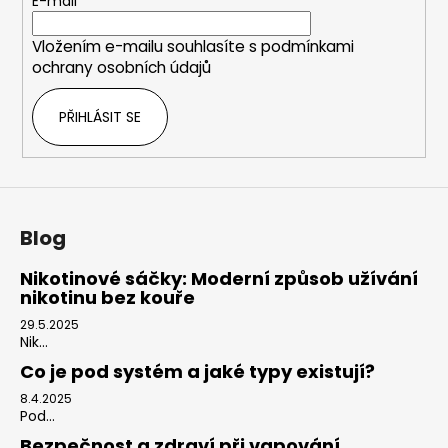
t
E-mail
í
Vložením e-mailu souhlasíte s
podmínkami
ochrany osobních údajů
PŘIHLÁSIT SE
Blog
Nikotinové sáčky: Moderní způsob užívání
nikotinu bez kouře
29.5.2025
Nik...
Co je pod systém a jaké typy existují?
8.4.2025
Pod...
Bezpečnost a zdraví při vapování