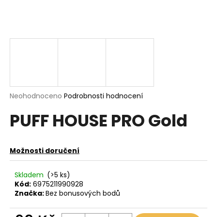
a
j
í
t
?
Průměrné
Neohodnoceno
Podrobnosti hodnocení
hodnocení
HLEDAT
PUFF HOUSE PRO Gold
produktu
je
0,0
z
Možnosti doručení
5
D
hvězdiček.
o
p
Skladem
(>5 ks)
Kód:
6975211990928
o
Značka:
Bez bonusových bodů
r
u