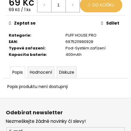
69 Kč
č
DO KOŠÍKU
u
Měrná
69 Kč / 1 ks
j
cena:
e
Zeptat se
Sdílet
m
e
Kategorie
:
PUFF HOUSE PRO
EAN
:
6975211990928
Typové zařazení
:
Pod-Systém zařízení
BLACK
Kapacita baterie
:
400mAh
BABOON
-
BLACK
BERG
Popis
Hodnocení
Diskuze
16MG
800
Popis produktu není dostupný
59
Kč
Původně:
Z
169
á
Kč
Odebírat newsletter
p
Nezmeškejte žádné novinky či slevy!
a