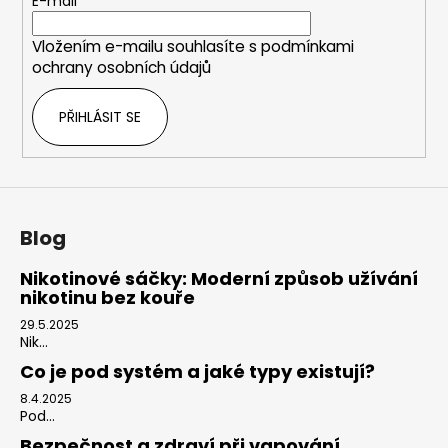
t
E-mail
í
Vložením e-mailu souhlasíte s
podmínkami
ochrany osobních údajů
PŘIHLÁSIT SE
Blog
Nikotinové sáčky: Moderní způsob užívání
nikotinu bez kouře
29.5.2025
Nik...
Co je pod systém a jaké typy existují?
8.4.2025
Pod...
Bezpečnost a zdraví při vapování