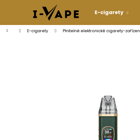
K
Přejít
na
o
E-cigarety
obsah
Zpět
Zpět
š
do
do
í
Domů
E-cigarety
Plnitelné elektronické cigarety-zařízen
k
obchodu
obchodu