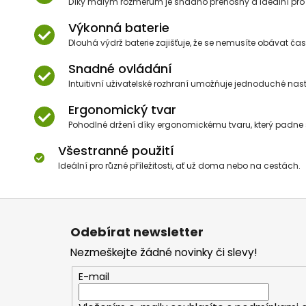
Díky malým rozměrům je snadno přenosný a ideální pro 
Výkonná baterie
Dlouhá výdrž baterie zajišťuje, že se nemusíte obávat čas
Snadné ovládání
Intuitivní uživatelské rozhraní umožňuje jednoduché nast
Ergonomický tvar
Pohodlné držení díky ergonomickému tvaru, který padne s
Všestranné použití
Ideální pro různé příležitosti, ať už doma nebo na cestách.
Z
á
Odebírat newsletter
p
Nezmeškejte žádné novinky či slevy!
a
t
E-mail
í