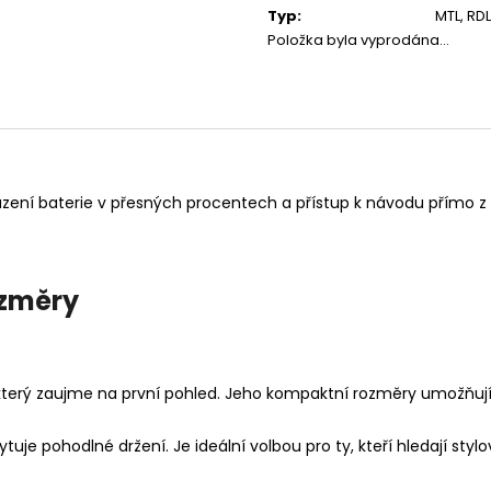
Typ
:
MTL, RDL
Položka byla vyprodána…
azení baterie v přesných procentech a přístup k návodu přímo z 
ozměry
 který zaujme na první pohled. Jeho kompaktní rozměry umožňuj
uje pohodlné držení. Je ideální volbou pro ty, kteří hledají stylo