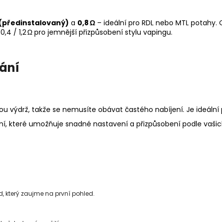
 (předinstalovaný)
a
0,8 Ω
– ideální pro RDL nebo MTL potahy. 
0,4 / 1,2 Ω pro jemnější přizpůsobení stylu vapingu.
ání
u výdrž, takže se nemusíte obávat častého nabíjení. Je ideální 
aní, které umožňuje snadné nastavení a přizpůsobení podle vašich
d, který zaujme na první pohled.