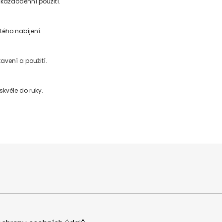
každodenní použití.
tého nabíjení.
avení a použití.
kvěle do ruky.