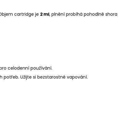
Objem cartridge je
2 ml
, plnění probíhá pohodlně shora
pro celodenní používání.
 potřeb. Užijte si bezstarostné vapování.