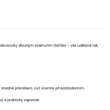
obrazovky dlouhým stisknutím tlačítka – vše udělané tak,
í snadné přenášení, což oceníte při každodenním
vý a praktický vaporizér.