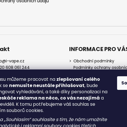
chrany osobních údajů
akt
INFORMACE PRO VÁ
o
@
i-vape.cz
Obchodní podmínky
20 608 061 244
Podmínky ochrany osobní
údajů
lasu můžeme pracovat na
zlepšovaní celého
O nás
S
ak se
nemusíte neustále přihlašovat
, bude
Doprava a platba
ngovat vyhledávání, a také díky personalizaci na
Zrušení objednávky
eskáče reklama na něco, co vás nezajímá
a
Reklamace a vrácení zboží
neviděli. K tomu potřebujeme váš souhlas se
Spotřební daň
ím souborů cookies.
na „Souhlasím“ souhlasíte s tím, že nám umožníte
alytické i reklamní soubory cookies třetích