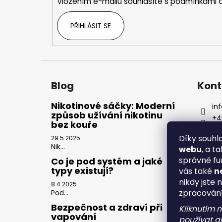
Vložením e-mailu souhlasíte s
podmínkami o
PŘIHLÁSIT SE
Blog
Kont
Nikotinové sáčky: Moderní
inf
způsob užívání nikotinu
+4
bez kouře
Díky souh
29.5.2025
Nik...
webu
, a t
správně fu
Co je pod systém a jaké
typy existují?
vás také
n
nikdy jste 
8.4.2025
zpracován
Pod...
Bezpečnost a zdraví při
Kliknutím 
vapování
používat an