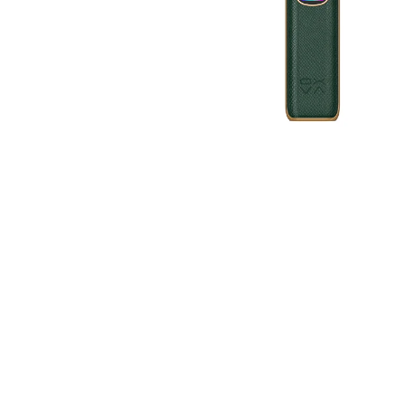
VENIX PRO CAPPUCINO-X
79 Kč
Původně:
169 Kč