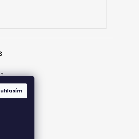
S
ch
ouhlasím