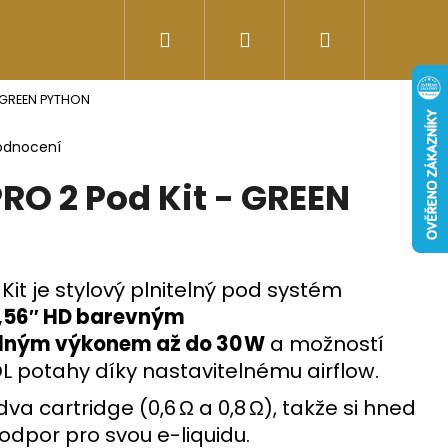
Hledat
Přihlášení
Nákupní
Doplňky stravy
Energy-kofeinové produk
- GREEN PYTHON
košík
odnocení
RO 2 Pod Kit - GREEN
it je stylový plnitelný pod systém
,56″ HD barevným
elným výkonem až do 30 W
a možností
L potahy díky nastavitelnému airflow.
Následující
va cartridge (0,6 Ω a 0,8 Ω), takže si hned
 odpor pro svou e-liquidu.