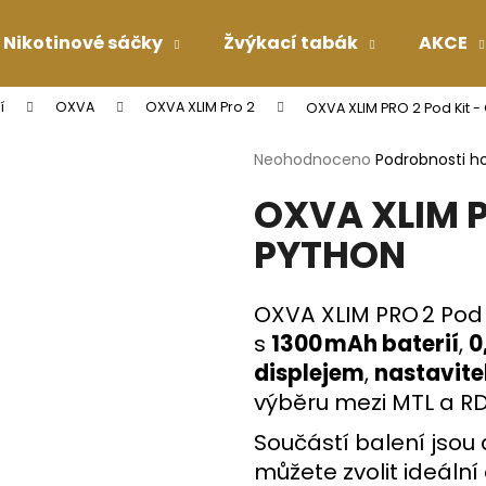
Nikotinové sáčky
Žvýkací tabák
AKCE
í
OXVA
OXVA XLIM Pro 2
OXVA XLIM PRO 2 Pod Kit 
Co potřebujete najít?
Průměrné
Neohodnoceno
Podrobnosti h
hodnocení
OXVA XLIM P
produktu
HLEDAT
je
PYTHON
0,0
z
5
Doporučujeme
hvězdiček.
OXVA XLIM PRO 2 Pod K
s
1300 mAh baterií
,
0
displejem
,
nastavit
výběru mezi MTL a RD
Součástí balení jsou d
můžete zvolit ideální