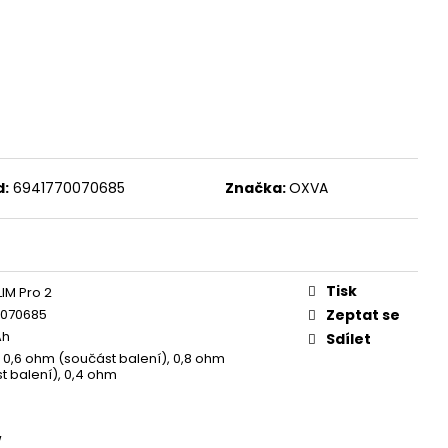
 MIX
d:
6941770070685
Značka:
OXVA
Tisk
IM Pro 2
0070685
Zeptat se
Ah
Sdílet
, 0,6 ohm (součást balení), 0,8 ohm
t balení), 0,4 ohm
W