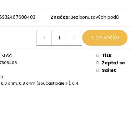
X
č
6932467608403
Značka:
Bez bonusových bodů
DO KOŠÍKU
Tisk
LIM GO
7608403
Zeptat se
Sdílet
Ah
, 0,6 ohm, 0,8 ohm (součást balení), 0,4
W