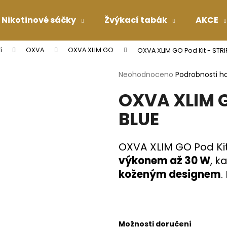
Nikotinové sáčky
Žvýkací tabák
AKCE
í
OXVA
OXVA XLIM GO
OXVA XLIM GO Pod Kit - STRI
Co potřebujete najít?
Průměrné
Neohodnoceno
Podrobnosti h
hodnocení
OXVA XLIM G
produktu
HLEDAT
je
BLUE
0,0
z
5
Doporučujeme
hvězdiček.
OXVA XLIM GO Pod Kit
výkonem až 30 W
, k
koženým designem
.
Možnosti doručení