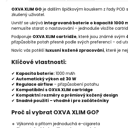
OXVA XLIM GO
je dalším špičkovým kouskem z řady POD 
zkušený uživatel.
Uvnitř se ukrývá
integrovaná baterie o kapacitě 1000 
nemusíte starat o nastavování – jednoduše vložíte cartri
Podporuje
OXVA XLIM cartridže
, které jsou známé svým
přizpůsobíte potah přesně podle svých preferencí – od ut
Navíc vás potěší
luxusní kožené zpracování
, které je n
Klíčové vlastnosti:
✔
Kapacita baterie:
1000 mAh
✔
Automatický výkon až 30 W
✔
Regulace airflow
– přizpůsobení potahu
✔
Kompatibilní s OXVA XLIM cartridge
✔
Kompaktní rozměry a prémiový kožený design
✔
Snadné použití – vhodné i pro začátečníky
Proč si vybrat OXVA XLIM GO?
🔹 Výkonná a přitom jednoduchá e-cigareta