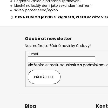
🔹 Elegantní vzhled a příjemné zpracování
🔹 Ideální na každý den i jako sekundární zařízení
🔹 Skvělý poměr cena/výkon
👉
OXVA XLIM GO je POD e-cigareta, která dokáže více,
Z
á
Odebírat newsletter
p
Nezmeškejte žádné novinky či slevy!
a
t
E-mail
í
Vložením e-mailu souhlasíte s
podmínkami o
PŘIHLÁSIT SE
Blog
Kont