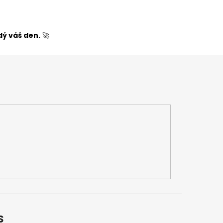
dý váš den.
🚀
S