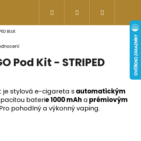
Hledat
Přihlášení
Nákupní
Doplňky stravy
Energy-kofeinové produk
PED BLUE
košík
odnocení
O Pod Kit - STRIPED
 je stylová e-cigareta s
automatickým
apacitou bateri
e 1000 mAh
a
prémiovým
 Pro pohodlný a výkonný vaping.
Následující