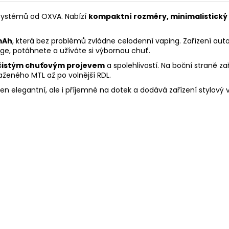
systémů od OXVA. Nabízí
kompaktní rozměry, minimalistický
mAh
, která bez problémů zvládne celodenní vaping. Zařízení au
dge, potáhnete a užíváte si výbornou chuť.
čistým chuťovým projevem
a spolehlivostí. Na boční straně za
aženého MTL až po volnější RDL.
ejen elegantní, ale i příjemné na dotek a dodává zařízení stylový 