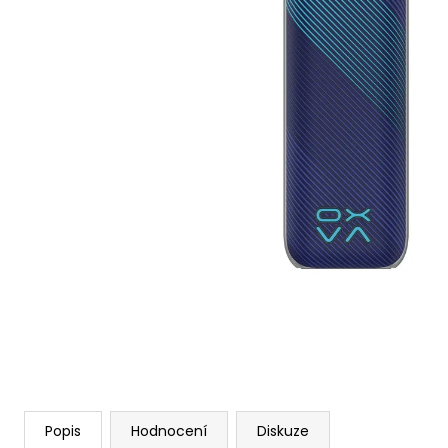
VENIX PRO CAPPUCINO-X
79 Kč
Původně:
169 Kč
Popis
Hodnocení
Diskuze