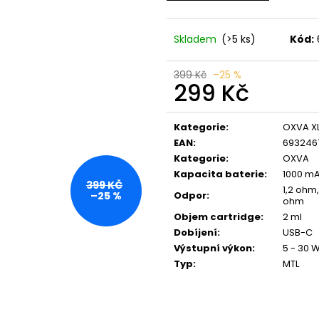
LIO POD SUMMER MIX
VENIX X2 COLA-
59 Kč
79 Kč
Původně:
99 Kč
Původně:
169 K
Skladem
(>5 ks)
Kód:
399 Kč
–25 %
299 Kč
Měrná
cena:
Kategorie
:
OXVA X
EAN
:
693246
Kategorie
:
OXVA
Kapacita baterie
:
1000 m
399 KČ
1,2 ohm
Odpor
:
–25 %
ohm
Objem cartridge
:
2 ml
Dobíjení
:
USB-C
Výstupní výkon
:
5 - 30 
Typ
:
MTL