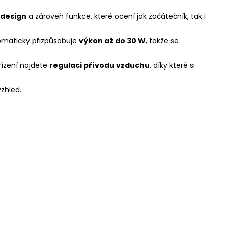
 design
a zároveň funkce, které ocení jak začátečník, tak i
tomaticky přizpůsobuje
výkon až do 30 W
, takže se
řízení najdete
regulaci přívodu vzduchu
, díky které si
vzhled.