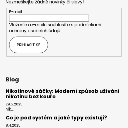
Nezmeškejte žádné novinky či slevy!
a
t
E-mail
í
Vložením e-mailu souhlasíte s
podmínkami
ochrany osobních údajů
PŘIHLÁSIT SE
Blog
Nikotinové sáčky: Moderní způsob užívání
nikotinu bez kouře
29.5.2025
Nik...
Co je pod systém a jaké typy existují?
8.4.2025