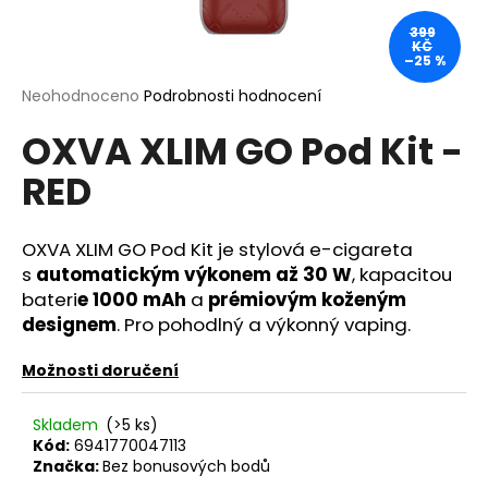
a
399
KČ
j
–25 %
í
Průměrné
Neohodnoceno
Podrobnosti hodnocení
t
hodnocení
?
OXVA XLIM GO Pod Kit -
produktu
je
RED
0,0
z
5
hvězdiček.
OXVA XLIM GO Pod Kit je stylová e-cigareta
HLEDAT
s
automatickým výkonem až 30 W
, kapacitou
bateri
e 1000 mAh
a
prémiovým koženým
designem
. Pro pohodlný a výkonný vaping.
D
o
Možnosti doručení
p
o
Skladem
(>5 ks)
r
Kód:
6941770047113
u
Značka:
Bez bonusových bodů