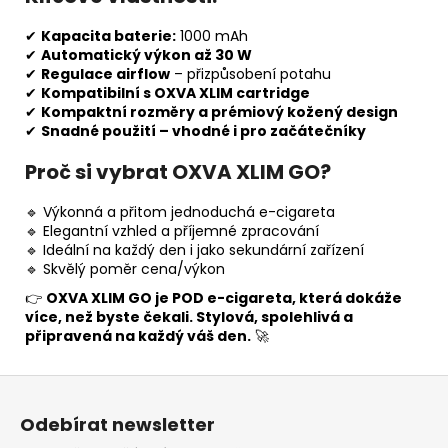
✔
Kapacita baterie:
1000 mAh
✔
Automatický výkon až 30 W
✔
Regulace airflow
– přizpůsobení potahu
✔
Kompatibilní s OXVA XLIM cartridge
✔
Kompaktní rozměry a prémiový kožený design
✔
Snadné použití – vhodné i pro začátečníky
Proč si vybrat OXVA XLIM GO?
🔹 Výkonná a přitom jednoduchá e-cigareta
🔹 Elegantní vzhled a příjemné zpracování
🔹 Ideální na každý den i jako sekundární zařízení
🔹 Skvělý poměr cena/výkon
👉
OXVA XLIM GO je POD e-cigareta, která dokáže
více, než byste čekali. Stylová, spolehlivá a
připravená na každý váš den.
🚀
Z
á
Odebírat newsletter
p