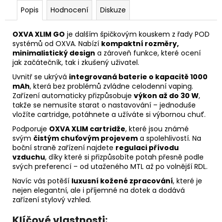
Popis
Hodnocení
Diskuze
OXVA XLIM GO
je dalším špičkovým kouskem z řady POD
systémů od OXVA. Nabízí
kompaktní rozměry,
minimalistický design
a zároveň funkce, které ocení
jak začátečník, tak i zkušený uživatel.
Uvnitř se ukrývá
integrovaná baterie o kapacitě 1000
mAh
, která bez problémů zvládne celodenní vaping.
Zařízení automaticky přizpůsobuje
výkon až do 30 W
,
takže se nemusíte starat o nastavování – jednoduše
vložíte cartridge, potáhnete a užíváte si výbornou chuť.
Podporuje
OXVA XLIM cartridže
, které jsou známé
svým
čistým chuťovým projevem
a spolehlivostí. Na
boční straně zařízení najdete
regulaci přívodu
vzduchu
, díky které si přizpůsobíte potah přesně podle
svých preferencí – od utaženého MTL až po volnější RDL.
Navíc vás potěší
luxusní kožené zpracování
, které je
nejen elegantní, ale i příjemné na dotek a dodává
zařízení stylový vzhled.
Klíčové vlastnosti: