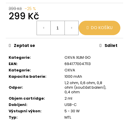
č
u
399 Kč
–25 %
299 Kč
j
e
Měrná
m
DO KOŠÍKU
cena:
e
Zeptat se
Sdílet
BLACK
BABOON
Kategorie
:
OXVA XLIM GO
-
BLACK
EAN
:
6941770047113
BERG
Kategorie
:
OXVA
16MG
Kapacita baterie
:
1000 mAh
800
1,2 ohm, 0,6 ohm, 0,8
59
Odpor
:
ohm (součást balení),
Kč
0,4 ohm
Původně:
Objem cartridge
:
2 ml
169
Dobíjení
:
USB-C
Kč
Výstupní výkon
:
5 - 30 W
Typ
:
MTL