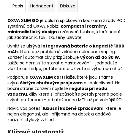
Popis
Hodnocení
Diskuze
OXVA XLIM GO
je dalším špičkovým kouskem z řady POD
systémů od OXVA. Nabízí
kompaktní rozměry,
minimalistický design
a zároveň funkce, které ocení
jak začátečník, tak i zkušený uživatel.
Uvnitř se ukrývá
integrovaná baterie o kapacitě 1000
mAh
, která bez problémů zvládne celodenní vaping.
Zařízení automaticky přizpůsobuje
výkon až do 30 W
,
takže se nemusíte starat o nastavování – jednoduše
vložíte cartridge, potáhnete a užíváte si výbornou chuť.
Podporuje
OXVA XLIM cartridže
, které jsou známé
svým
čistým chuťovým projevem
a spolehlivostí. Na
boční straně zařízení najdete
regulaci přívodu
vzduchu
, díky které si přizpůsobíte potah přesně podle
svých preferencí – od utaženého MTL až po volnější RDL.
Navíc vás potěší
luxusní kožené zpracování
, které je
nejen elegantní, ale i příjemné na dotek a dodává
zařízení stylový vzhled.
Klíčové vlastnosti: