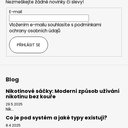
Nezmeškejte žádné novinky či slevy!
a
t
E-mail
í
Vložením e-mailu souhlasíte s
podmínkami
ochrany osobních údajů
PŘIHLÁSIT SE
Blog
Nikotinové sáčky: Moderní způsob užívání
nikotinu bez kouře
29.5.2025
Nik...
Co je pod systém a jaké typy existují?
8.4.2025