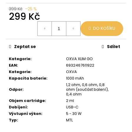
č
u
399 Kč
–25 %
299 Kč
j
e
Měrná
m
DO KOŠÍKU
cena:
e
Zeptat se
Sdílet
LIO
POD
Kategorie
:
OXVA XLIM GO
STRAWBERRY
ICE
EAN
:
6932467611922
Kategorie
:
OXVA
59
Kč
Kapacita baterie
:
1000 mAh
Původně:
1,2 ohm, 0,6 ohm, 0,8
99
Odpor
:
ohm (součást balení),
Kč
0,4 ohm
Objem cartridge
:
2 ml
Dobíjení
:
USB-C
Výstupní výkon
:
5 - 30 W
Typ
:
MTL