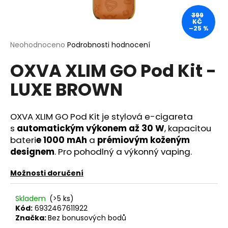
a
399
KČ
j
–25 %
í
Průměrné
Neohodnoceno
Podrobnosti hodnocení
t
hodnocení
?
OXVA XLIM GO Pod Kit -
produktu
je
LUXE BROWN
0,0
z
5
hvězdiček.
OXVA XLIM GO Pod Kit je stylová e-cigareta
HLEDAT
s
automatickým výkonem až 30 W
, kapacitou
bateri
e 1000 mAh
a
prémiovým koženým
designem
. Pro pohodlný a výkonný vaping.
D
o
Možnosti doručení
p
o
Skladem
(>5 ks)
r
Kód:
6932467611922
u
Značka:
Bez bonusových bodů