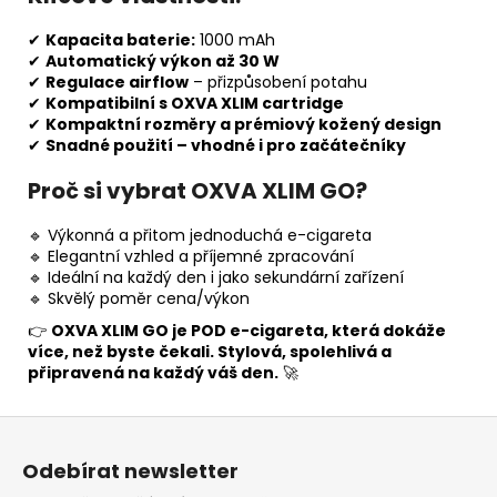
✔
Kapacita baterie:
1000 mAh
✔
Automatický výkon až 30 W
✔
Regulace airflow
– přizpůsobení potahu
✔
Kompatibilní s OXVA XLIM cartridge
✔
Kompaktní rozměry a prémiový kožený design
✔
Snadné použití – vhodné i pro začátečníky
Proč si vybrat OXVA XLIM GO?
🔹 Výkonná a přitom jednoduchá e-cigareta
🔹 Elegantní vzhled a příjemné zpracování
🔹 Ideální na každý den i jako sekundární zařízení
🔹 Skvělý poměr cena/výkon
👉
OXVA XLIM GO je POD e-cigareta, která dokáže
více, než byste čekali. Stylová, spolehlivá a
připravená na každý váš den.
🚀
Z
á
Odebírat newsletter
p