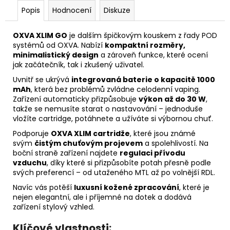
Popis
Hodnocení
Diskuze
OXVA XLIM GO
je dalším špičkovým kouskem z řady POD
systémů od OXVA. Nabízí
kompaktní rozměry,
minimalistický design
a zároveň funkce, které ocení
jak začátečník, tak i zkušený uživatel.
Uvnitř se ukrývá
integrovaná baterie o kapacitě 1000
mAh
, která bez problémů zvládne celodenní vaping.
Zařízení automaticky přizpůsobuje
výkon až do 30 W
,
takže se nemusíte starat o nastavování – jednoduše
vložíte cartridge, potáhnete a užíváte si výbornou chuť.
Podporuje
OXVA XLIM cartridže
, které jsou známé
svým
čistým chuťovým projevem
a spolehlivostí. Na
boční straně zařízení najdete
regulaci přívodu
vzduchu
, díky které si přizpůsobíte potah přesně podle
svých preferencí – od utaženého MTL až po volnější RDL.
Navíc vás potěší
luxusní kožené zpracování
, které je
nejen elegantní, ale i příjemné na dotek a dodává
zařízení stylový vzhled.
Klíčové vlastnosti: