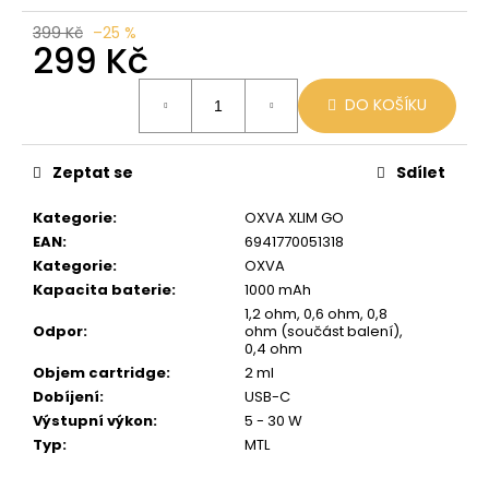
č
u
399 Kč
–25 %
299 Kč
j
e
Měrná
m
DO KOŠÍKU
cena:
e
Zeptat se
Sdílet
LIO
POD
Kategorie
:
OXVA XLIM GO
PASSION
FRUIT
EAN
:
6941770051318
Kategorie
:
OXVA
59
Kč
Kapacita baterie
:
1000 mAh
Původně:
1,2 ohm, 0,6 ohm, 0,8
99
Odpor
:
ohm (součást balení),
Kč
0,4 ohm
Objem cartridge
:
2 ml
Dobíjení
:
USB-C
Výstupní výkon
:
5 - 30 W
Typ
:
MTL