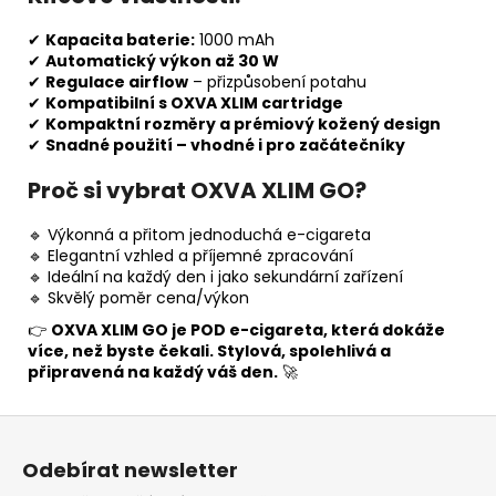
✔
Kapacita baterie:
1000 mAh
✔
Automatický výkon až 30 W
✔
Regulace airflow
– přizpůsobení potahu
✔
Kompatibilní s OXVA XLIM cartridge
✔
Kompaktní rozměry a prémiový kožený design
✔
Snadné použití – vhodné i pro začátečníky
Proč si vybrat OXVA XLIM GO?
🔹 Výkonná a přitom jednoduchá e-cigareta
🔹 Elegantní vzhled a příjemné zpracování
🔹 Ideální na každý den i jako sekundární zařízení
🔹 Skvělý poměr cena/výkon
👉
OXVA XLIM GO je POD e-cigareta, která dokáže
více, než byste čekali. Stylová, spolehlivá a
připravená na každý váš den.
🚀
Z
á
Odebírat newsletter
p