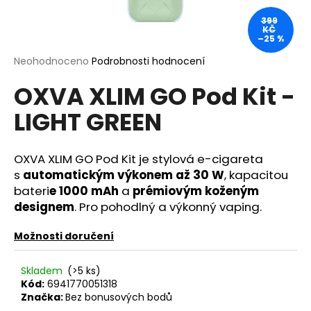
a
399
KČ
j
–25 %
í
Průměrné
Neohodnoceno
Podrobnosti hodnocení
t
hodnocení
?
OXVA XLIM GO Pod Kit -
produktu
je
LIGHT GREEN
0,0
z
5
hvězdiček.
OXVA XLIM GO Pod Kit je stylová e-cigareta
HLEDAT
s
automatickým výkonem až 30 W
, kapacitou
bateri
e 1000 mAh
a
prémiovým koženým
designem
. Pro pohodlný a výkonný vaping.
D
o
Možnosti doručení
p
o
Skladem
(>5 ks)
r
Kód:
6941770051318
u
Značka:
Bez bonusových bodů