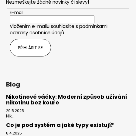
Nezmeškejte žádné novinky či slevy!
a
t
E-mail
í
Vložením e-mailu souhlasíte s
podmínkami
ochrany osobních údajů
PŘIHLÁSIT SE
Blog
Nikotinové sáčky: Moderní způsob užívání
nikotinu bez kouře
29.5.2025
Nik...
Co je pod systém a jaké typy existují?
8.4.2025