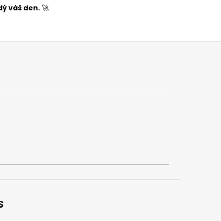
dý váš den.
🚀
S