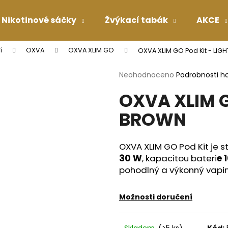
Nikotinové sáčky
Žvýkací tabák
AKCE
í
OXVA
OXVA XLIM GO
OXVA XLIM GO Pod Kit - LI
Co potřebujete najít?
Průměrné
Neohodnoceno
Podrobnosti h
hodnocení
OXVA XLIM G
produktu
HLEDAT
je
BROWN
0,0
z
5
Doporučujeme
hvězdiček.
OXVA XLIM GO Pod Kit je s
30 W
, kapacitou bateri
e 
pohodlný a výkonný vapi
Možnosti doručení
Skladem
(>5 ks)
Kód: