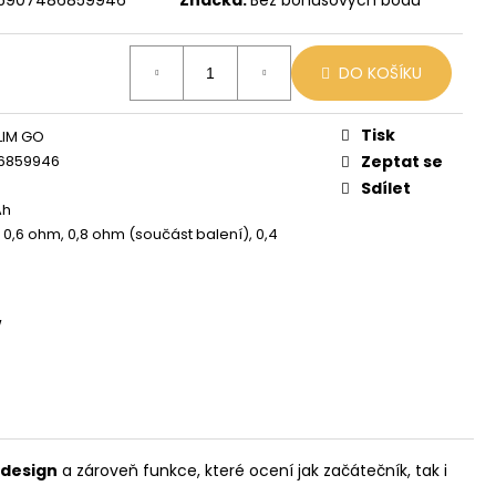
X
č
DO KOŠÍKU
Tisk
LIM GO
6859946
Zeptat se
Sdílet
Ah
, 0,6 ohm, 0,8 ohm (součást balení), 0,4
W
 design
a zároveň funkce, které ocení jak začátečník, tak i