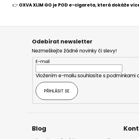
👉
OXVA XLIM GO je POD e-cigareta, která dokáže více,
Z
á
Odebírat newsletter
p
Nezmeškejte žádné novinky či slevy!
a
t
E-mail
í
Vložením e-mailu souhlasíte s
podmínkami o
PŘIHLÁSIT SE
Blog
Kont