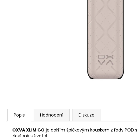
VENIX PRO CAPPUCINO-X
79 Kč
Původně:
169 Kč
Popis
Hodnocení
Diskuze
OXVA XLIM GO
je dalším špičkovým kouskem z řady POD 
zkušený uživatel.