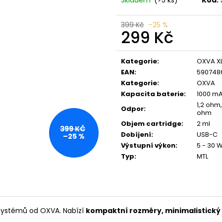
LIO POD SUMMER MIX
VENIX X2 COLA-
59 Kč
79 Kč
Původně:
99 Kč
Původně:
169 K
399 Kč
–25 %
299 Kč
Měrná
cena:
Kategorie
:
OXVA X
EAN
:
590748
Kategorie
:
OXVA
Kapacita baterie
:
1000 m
1,2 ohm
Odpor
:
ohm
Objem cartridge
:
2 ml
399 KČ
Dobíjení
:
USB-C
–25 %
Výstupní výkon
:
5 - 30 
Typ
:
MTL
systémů od OXVA. Nabízí
kompaktní rozměry, minimalistický