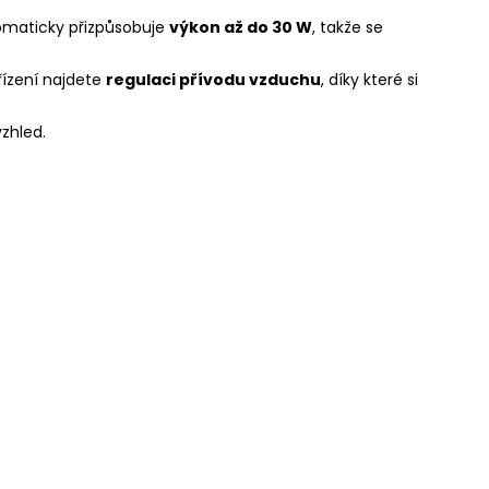
tomaticky přizpůsobuje
výkon až do 30 W
, takže se
řízení najdete
regulaci přívodu vzduchu
, díky které si
vzhled.