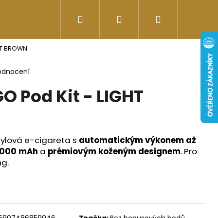
Hledat
Přihlášení
Nákupní
Doplňky stravy
Energy-kofeinové produk
GHT BROWN
košík
odnocení
O Pod Kit - LIGHT
tylová e-cigareta s
automatickým výkonem až
1000 mAh
a
prémiovým koženým designem
. Pro
ng.
Následující
5907486859946
Značka:
Bez bonusových bodů