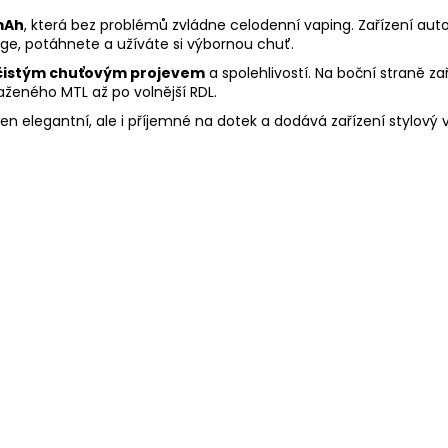
mAh
, která bez problémů zvládne celodenní vaping. Zařízení au
dge, potáhnete a užíváte si výbornou chuť.
čistým chuťovým projevem
a spolehlivostí. Na boční straně za
aženého MTL až po volnější RDL.
ejen elegantní, ale i příjemné na dotek a dodává zařízení stylový 