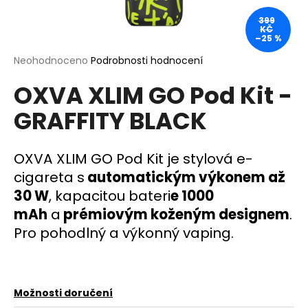
a
399
KČ
j
–25 %
í
Průměrné
Neohodnoceno
Podrobnosti hodnocení
t
hodnocení
?
OXVA XLIM GO Pod Kit -
produktu
je
GRAFFITY BLACK
0,0
z
5
hvězdiček.
OXVA XLIM GO Pod Kit je stylová e-
HLEDAT
cigareta s
automatickým výkonem až
30 W
, kapacitou bateri
e 1000
mAh
a
prémiovým koženým designem
.
D
Pro pohodlný a výkonný vaping.
o
p
o
r
u
Možnosti doručení