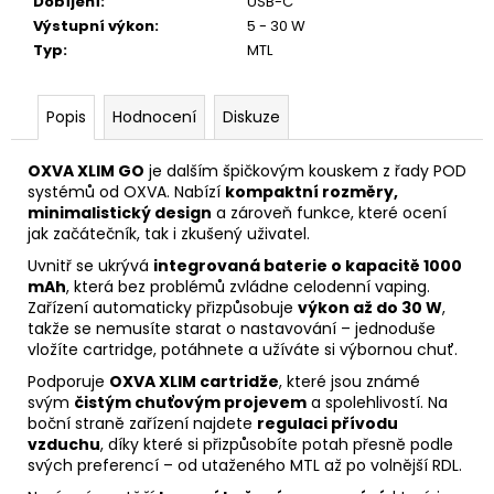
Dobíjení
:
USB-C
Výstupní výkon
:
5 - 30 W
Typ
:
MTL
Popis
Hodnocení
Diskuze
OXVA XLIM GO
je dalším špičkovým kouskem z řady POD
systémů od OXVA. Nabízí
kompaktní rozměry,
minimalistický design
a zároveň funkce, které ocení
jak začátečník, tak i zkušený uživatel.
Uvnitř se ukrývá
integrovaná baterie o kapacitě 1000
mAh
, která bez problémů zvládne celodenní vaping.
Zařízení automaticky přizpůsobuje
výkon až do 30 W
,
takže se nemusíte starat o nastavování – jednoduše
vložíte cartridge, potáhnete a užíváte si výbornou chuť.
Podporuje
OXVA XLIM cartridže
, které jsou známé
svým
čistým chuťovým projevem
a spolehlivostí. Na
boční straně zařízení najdete
regulaci přívodu
vzduchu
, díky které si přizpůsobíte potah přesně podle
svých preferencí – od utaženého MTL až po volnější RDL.