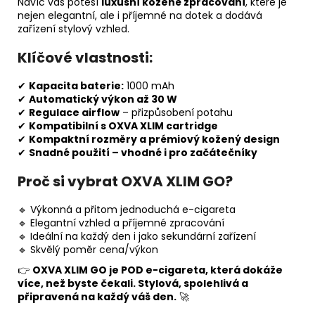
Navíc vás potěší
luxusní kožené zpracování
, které je
nejen elegantní, ale i příjemné na dotek a dodává
zařízení stylový vzhled.
Klíčové vlastnosti:
✔
Kapacita baterie:
1000 mAh
✔
Automatický výkon až 30 W
✔
Regulace airflow
– přizpůsobení potahu
✔
Kompatibilní s OXVA XLIM cartridge
✔
Kompaktní rozměry a prémiový kožený design
✔
Snadné použití – vhodné i pro začátečníky
Proč si vybrat OXVA XLIM GO?
🔹 Výkonná a přitom jednoduchá e-cigareta
🔹 Elegantní vzhled a příjemné zpracování
🔹 Ideální na každý den i jako sekundární zařízení
🔹 Skvělý poměr cena/výkon
👉
OXVA XLIM GO je POD e-cigareta, která dokáže
více, než byste čekali. Stylová, spolehlivá a
připravená na každý váš den.
🚀