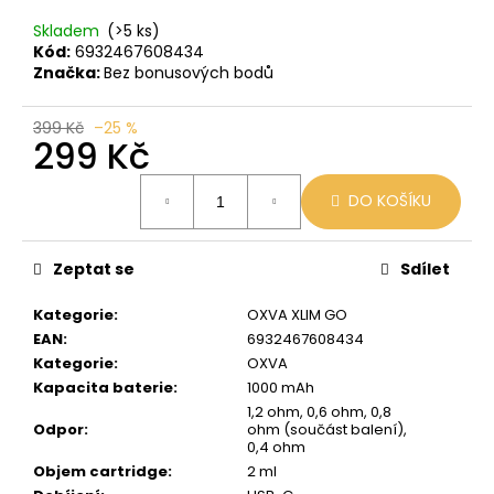
č
u
Skladem
(>5 ks)
j
Kód:
6932467608434
e
Značka:
Bez bonusových bodů
m
e
399 Kč
–25 %
299 Kč
Měrná
JDI
DO KOŠÍKU
cena:
GRAPE
ROMIO
POD
20MG
Zeptat se
Sdílet
89
Kč
Kategorie
:
OXVA XLIM GO
Původně:
EAN
:
6932467608434
109
Kategorie
:
OXVA
Kč
Kapacita baterie
:
1000 mAh
1,2 ohm, 0,6 ohm, 0,8
Odpor
:
ohm (součást balení),
0,4 ohm
Objem cartridge
:
2 ml