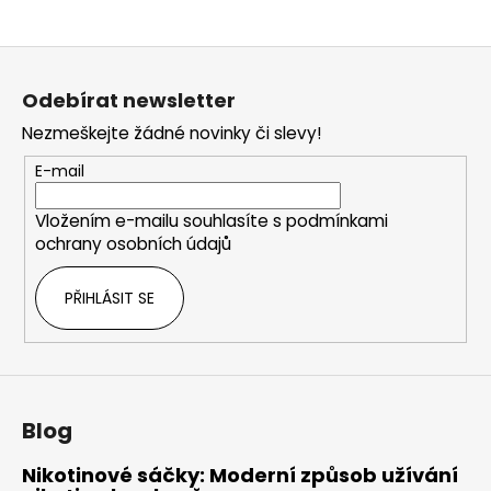
Z
á
Odebírat newsletter
p
Nezmeškejte žádné novinky či slevy!
a
t
E-mail
í
Vložením e-mailu souhlasíte s
podmínkami
ochrany osobních údajů
PŘIHLÁSIT SE
Blog
Nikotinové sáčky: Moderní způsob užívání