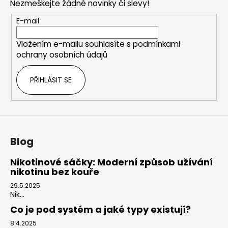
Nezmeškejte žádné novinky či slevy!
a
t
E-mail
í
Vložením e-mailu souhlasíte s
podmínkami
ochrany osobních údajů
PŘIHLÁSIT SE
Blog
Nikotinové sáčky: Moderní způsob užívání
nikotinu bez kouře
29.5.2025
Nik...
Co je pod systém a jaké typy existují?
8.4.2025