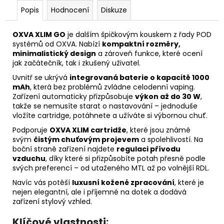
Popis
Hodnocení
Diskuze
OXVA XLIM GO
je dalším špičkovým kouskem z řady POD
systémů od OXVA. Nabízí
kompaktní rozměry,
minimalistický design
a zároveň funkce, které ocení
jak začátečník, tak i zkušený uživatel.
Uvnitř se ukrývá
integrovaná baterie o kapacitě 1000
mAh
, která bez problémů zvládne celodenní vaping.
Zařízení automaticky přizpůsobuje
výkon až do 30 W
,
takže se nemusíte starat o nastavování – jednoduše
vložíte cartridge, potáhnete a užíváte si výbornou chuť.
Podporuje
OXVA XLIM cartridže
, které jsou známé
svým
čistým chuťovým projevem
a spolehlivostí. Na
boční straně zařízení najdete
regulaci přívodu
vzduchu
, díky které si přizpůsobíte potah přesně podle
svých preferencí – od utaženého MTL až po volnější RDL.
Navíc vás potěší
luxusní kožené zpracování
, které je
nejen elegantní, ale i příjemné na dotek a dodává
zařízení stylový vzhled.
Klíčové vlastnosti: