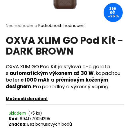
a
399
KČ
j
–25 %
í
Průměrné
Neohodnoceno
Podrobnosti hodnocení
t
hodnocení
?
OXVA XLIM GO Pod Kit -
produktu
je
DARK BROWN
0,0
z
5
hvězdiček.
OXVA XLIM GO Pod Kit je stylová e-cigareta
HLEDAT
s
automatickým výkonem až 30 W
, kapacitou
bateri
e 1000 mAh
a
prémiovým koženým
designem
. Pro pohodlný a výkonný vaping.
D
o
Možnosti doručení
p
o
Skladem
(>5 ks)
r
Kód:
6941770051295
u
Značka:
Bez bonusových bodů