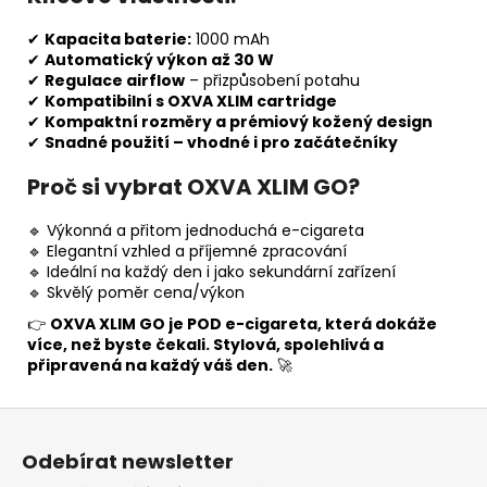
✔
Kapacita baterie:
1000 mAh
✔
Automatický výkon až 30 W
✔
Regulace airflow
– přizpůsobení potahu
✔
Kompatibilní s OXVA XLIM cartridge
✔
Kompaktní rozměry a prémiový kožený design
✔
Snadné použití – vhodné i pro začátečníky
Proč si vybrat OXVA XLIM GO?
🔹 Výkonná a přitom jednoduchá e-cigareta
🔹 Elegantní vzhled a příjemné zpracování
🔹 Ideální na každý den i jako sekundární zařízení
🔹 Skvělý poměr cena/výkon
👉
OXVA XLIM GO je POD e-cigareta, která dokáže
více, než byste čekali. Stylová, spolehlivá a
připravená na každý váš den.
🚀
Z
á
Odebírat newsletter
p