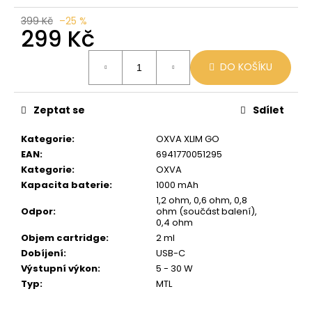
č
u
399 Kč
–25 %
299 Kč
j
e
Měrná
m
DO KOŠÍKU
cena:
e
Zeptat se
Sdílet
VENIX
PRO
Kategorie
:
OXVA XLIM GO
CAPPUCINO-
X
EAN
:
6941770051295
Kategorie
:
OXVA
79
Kč
Kapacita baterie
:
1000 mAh
Původně:
1,2 ohm, 0,6 ohm, 0,8
169
Odpor
:
ohm (součást balení),
Kč
0,4 ohm
Objem cartridge
:
2 ml
Dobíjení
:
USB-C
Výstupní výkon
:
5 - 30 W
Typ
:
MTL