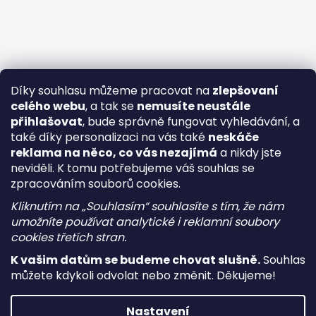
Díky souhlasu můžeme pracovat na
zlepšovaní
celého webu
, a tak se
nemusíte neustále
přihlašovat
, bude správně fungovat vyhledávání, a
také díky personalizaci na vás také
neskáče
reklama na něco, co vás nezajímá
a nikdy jste
neviděli. K tomu potřebujeme váš souhlas se
zpracováním souborů cookies.
Kliknutím na „Souhlasím“ souhlasíte s tím, že nám
umožníte používat analytické i reklamní soubory
cookies třetích stran.
K vašim datům se budeme chovat slušně.
Souhlas
můžete kdykoli odvolat nebo změnit. Děkujeme!
Vytvořil Shoptet
Nastavení