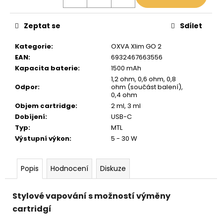
Zeptat se
Sdílet
Kategorie
:
OXVA Xlim GO 2
EAN
:
6932467663556
Kapacita baterie
:
1500 mAh
1,2 ohm, 0,6 ohm, 0,8
Odpor
:
ohm (součást balení),
0,4 ohm
Objem cartridge
:
2 ml, 3 ml
Dobíjení
:
USB-C
Typ
:
MTL
Výstupní výkon
:
5 - 30 W
Popis
Hodnocení
Diskuze
Stylové vapování s možností výměny
cartridgí