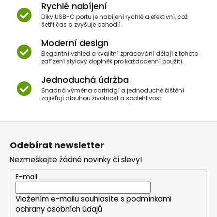
Rychlé nabíjení
Díky USB-C portu je nabíjení rychlé a efektivní, což
šetří čas a zvyšuje pohodlí.
Moderní design
Elegantní vzhled a kvalitní zpracování dělají z tohoto
zařízení stylový doplněk pro každodenní použití.
Jednoduchá údržba
Snadná výměna cartridgí a jednoduché čištění
zajišťují dlouhou životnost a spolehlivost.
Z
á
Odebírat newsletter
p
Nezmeškejte žádné novinky či slevy!
a
t
E-mail
í
Vložením e-mailu souhlasíte s
podmínkami
ochrany osobních údajů