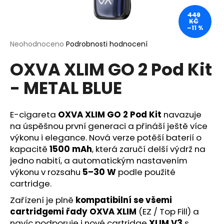
a
449
KČ
j
–11 %
í
Průměrné
Neohodnoceno
Podrobnosti hodnocení
t
hodnocení
?
OXVA XLIM GO 2 Pod Kit
produktu
je
- METAL BLUE
0,0
z
5
hvězdiček.
E-cigareta
OXVA XLIM GO 2 Pod Kit
navazuje
HLEDAT
na úspěšnou první generaci a přináší ještě více
výkonu i elegance. Nová verze potěší baterií o
kapacitě
1500 mAh
, která zaručí delší výdrž na
D
jedno nabití, a automatickým nastavením
o
výkonu v rozsahu
5–30 W
podle použité
p
cartridge.
o
Zařízení je plně
kompatibilní se všemi
r
cartridgemi řady OXVA XLIM
(EZ / Top Fill) a
u
navíc podporuje i nové cartridge
XLIM V3
s