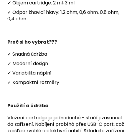
✓ Objem cartridge: 2 ml, 3 ml
✓ Odpor žhavicí hlavy: 1,2 ohm, 0,6 ohm, 0,8 ohm,
0,4 ohm
Proč si ho vybrat???
✓ Snadná údržba
✓ Moderní design
✓ Variabilita náplní
✓ Kompaktní rozměry
Použití a údržba
Vložení cartridge je jednoduché - stačí ji zasunout
do zařízení. Nabíjení probíhá přes USB-C port, což
zajišťuje rychlé a efektivní nabití. Skladujte zařízení