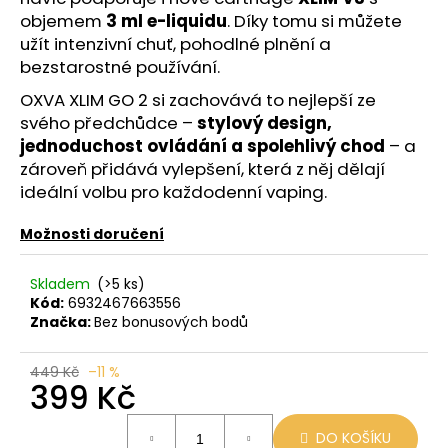
č
objemem
3 ml e-liquidu
. Díky tomu si můžete
u
užít intenzivní chuť, pohodlné plnění a
j
bezstarostné používání.
e
m
OXVA XLIM GO 2 si zachovává to nejlepší ze
e
svého předchůdce –
stylový design,
jednoduchost ovládání a spolehlivý chod
– a
zároveň přidává vylepšení, která z něj dělají
OXVA
EZ
ideální volbu pro každodenní vaping.
CARTRIDGE
3ML
Možnosti doručení
0,8
OHM
109
Skladem
(>5 ks)
Kč
Kód:
6932467663556
Značka:
Bez bonusových bodů
449 Kč
–11 %
399 Kč
Měrná
DO KOŠÍKU
cena: