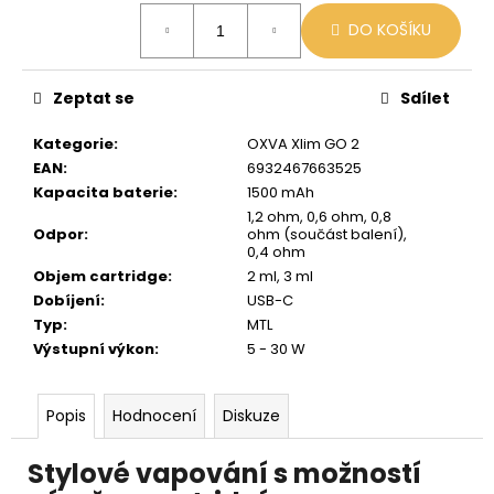
Měrná
DO KOŠÍKU
cena:
Zeptat se
Sdílet
Kategorie
:
OXVA Xlim GO 2
EAN
:
6932467663525
Kapacita baterie
:
1500 mAh
1,2 ohm, 0,6 ohm, 0,8
Odpor
:
ohm (součást balení),
0,4 ohm
Objem cartridge
:
2 ml, 3 ml
Dobíjení
:
USB-C
Typ
:
MTL
Výstupní výkon
:
5 - 30 W
Popis
Hodnocení
Diskuze
Stylové vapování s možností