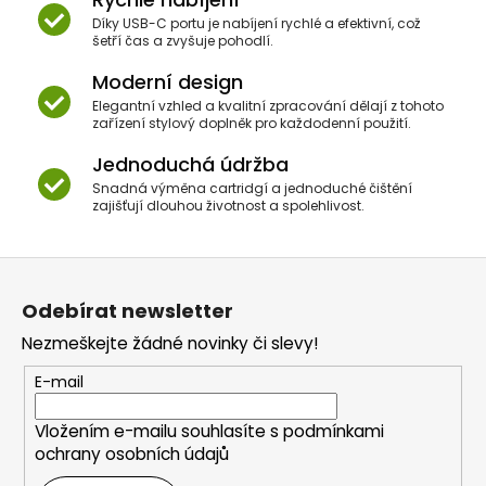
Díky USB-C portu je nabíjení rychlé a efektivní, což
šetří čas a zvyšuje pohodlí.
Moderní design
Elegantní vzhled a kvalitní zpracování dělají z tohoto
zařízení stylový doplněk pro každodenní použití.
Jednoduchá údržba
Snadná výměna cartridgí a jednoduché čištění
zajišťují dlouhou životnost a spolehlivost.
Z
á
Odebírat newsletter
p
Nezmeškejte žádné novinky či slevy!
a
t
E-mail
í
Vložením e-mailu souhlasíte s
podmínkami
ochrany osobních údajů