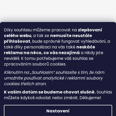
Díky souhlasu můžeme pracovat na
zlepšovaní
celého webu
, a tak se
nemusíte neustále
přihlašovat
, bude správně fungovat vyhledávání, a
také díky personalizaci na vás také
neskáče
reklama na něco, co vás nezajímá
a nikdy jste
neviděli. K tomu potřebujeme váš souhlas se
zpracováním souborů cookies.
Kliknutím na „Souhlasím“ souhlasíte s tím, že nám
umožníte používat analytické i reklamní soubory
cookies třetích stran.
K vašim datům se budeme chovat slušně.
Souhlas
můžete kdykoli odvolat nebo změnit. Děkujeme!
Vytvořil Shoptet
Nastavení