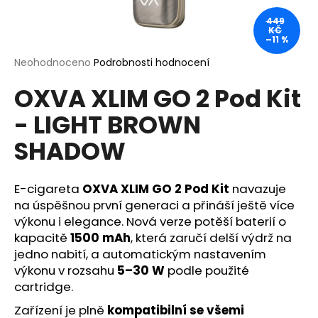
a
449
KČ
j
–11 %
í
Průměrné
Neohodnoceno
Podrobnosti hodnocení
t
hodnocení
?
OXVA XLIM GO 2 Pod Kit
produktu
je
- LIGHT BROWN
0,0
z
SHADOW
5
hvězdiček.
HLEDAT
E-cigareta
OXVA XLIM GO 2 Pod Kit
navazuje
na úspěšnou první generaci a přináší ještě více
výkonu i elegance. Nová verze potěší baterií o
D
kapacitě
1500 mAh
, která zaručí delší výdrž na
o
jedno nabití, a automatickým nastavením
p
výkonu v rozsahu
5–30 W
podle použité
o
cartridge.
r
u
Zařízení je plně
kompatibilní se všemi