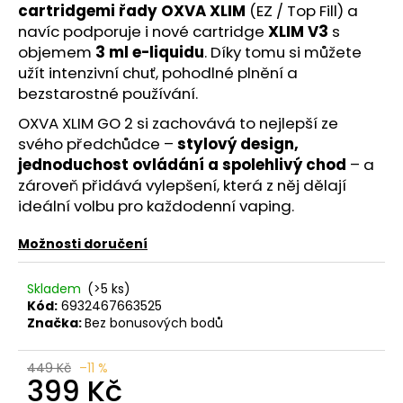
č
cartridgemi řady OXVA XLIM
(EZ / Top Fill) a
u
navíc podporuje i nové cartridge
XLIM V3
s
j
objemem
3 ml e-liquidu
. Díky tomu si můžete
e
užít intenzivní chuť, pohodlné plnění a
m
bezstarostné používání.
e
OXVA XLIM GO 2 si zachovává to nejlepší ze
svého předchůdce –
stylový design,
VENIX
jednoduchost ovládání a spolehlivý chod
– a
PRO
zároveň přidává vylepšení, která z něj dělají
CAPPUCINO-
X
ideální volbu pro každodenní vaping.
79
Kč
Možnosti doručení
Původně:
169
Kč
Skladem
(>5 ks)
Kód:
6932467663525
Značka:
Bez bonusových bodů
449 Kč
–11 %
399 Kč