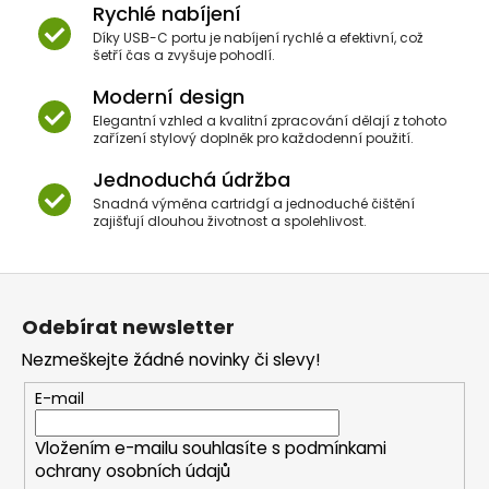
Rychlé nabíjení
Díky USB-C portu je nabíjení rychlé a efektivní, což
šetří čas a zvyšuje pohodlí.
Moderní design
Elegantní vzhled a kvalitní zpracování dělají z tohoto
zařízení stylový doplněk pro každodenní použití.
Jednoduchá údržba
Snadná výměna cartridgí a jednoduché čištění
zajišťují dlouhou životnost a spolehlivost.
Z
á
Odebírat newsletter
p
Nezmeškejte žádné novinky či slevy!
a
t
E-mail
í
Vložením e-mailu souhlasíte s
podmínkami
ochrany osobních údajů