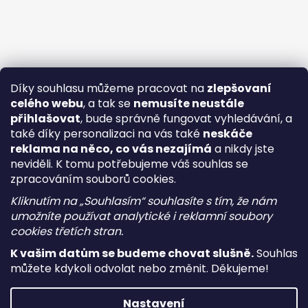
Díky souhlasu můžeme pracovat na
zlepšovaní
celého webu
, a tak se
nemusíte neustále
přihlašovat
, bude správně fungovat vyhledávání, a
také díky personalizaci na vás také
neskáče
reklama na něco, co vás nezajímá
a nikdy jste
neviděli. K tomu potřebujeme váš souhlas se
zpracováním souborů cookies.
Kliknutím na „Souhlasím“ souhlasíte s tím, že nám
umožníte používat analytické i reklamní soubory
cookies třetích stran.
K vašim datům se budeme chovat slušně.
Souhlas
můžete kdykoli odvolat nebo změnit. Děkujeme!
Vytvořil Shoptet
Nastavení