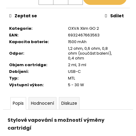
Zeptat se
Sdílet
Kategorie
:
OXVA Xlim GO 2
EAN
:
6932467663563
Kapacita baterie
:
1500 mAh
1,2 ohm, 0,6 ohm, 0,8
Odpor
:
ohm (součást balení),
0,4 ohm
Objem cartridge
:
2 ml, 3 ml
Dobíjení
:
USB-C
Typ
:
MTL
Výstupní výkon
:
5 - 30 W
Popis
Hodnocení
Diskuze
Stylové vapování s možností výměny
cartridgí