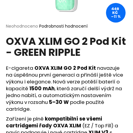
a
449
KČ
j
–11 %
í
Průměrné
Neohodnoceno
Podrobnosti hodnocení
t
hodnocení
?
OXVA XLIM GO 2 Pod Kit
produktu
je
- GREEN RIPPLE
0,0
z
5
hvězdiček.
E-cigareta
OXVA XLIM GO 2 Pod Kit
navazuje
HLEDAT
na úspěšnou první generaci a přináší ještě více
výkonu i elegance. Nová verze potěší baterií o
kapacitě
1500 mAh
, která zaručí delší výdrž na
D
jedno nabití, a automatickým nastavením
o
výkonu v rozsahu
5–30 W
podle použité
p
cartridge.
o
Zařízení je plně
kompatibilní se všemi
r
cartridgemi řady OXVA XLIM
(EZ / Top Fill) a
u
navíc podporuje i nové cartridge
XLIM V3
s