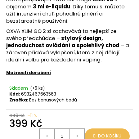
č
objemem
3 ml e-liquidu
. Díky tomu si můžete
u
užít intenzivní chuť, pohodlné plnění a
j
bezstarostné používání.
e
m
OXVA XLIM GO 2 si zachovává to nejlepší ze
e
svého předchůdce –
stylový design,
jednoduchost ovládání a spolehlivý chod
– a
zároveň přidává vylepšení, která z něj dělají
LIO
POD
ideální volbu pro každodenní vaping.
CUBA
LIBRE
Možnosti doručení
59
Kč
Původně:
Skladem
(>5 ks)
99
Kód:
6932467663563
Kč
Značka:
Bez bonusových bodů
449 Kč
–11 %
399 Kč
Měrná
DO KOŠÍKU
cena: