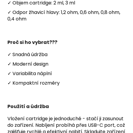
✓ Objem cartridge: 2 ml, 3 ml
✓ Odpor žhavicí hlavy: 1,2 ohm, 0,6 ohm, 0,8 ohm,
0,4 ohm
Proč si ho vybrat???
✓ Snadná údržba
✓ Moderní design
✓ Variabilita náplní
✓ Kompaktní rozměry
Použití a údržba
Vložení cartridge je jednoduché - stačí ji zasunout
do zařízení. Nabíjení probíhá přes USB-C port, což
zajišťuje rychlé a efektivní nabití. Skladujte zařízení