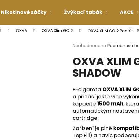
Nikotinové sáčky
Žvýkací tabák
AKCE
í
OXVA
OXVA Xlim GO 2
OXVA XLIM GO 2 Pod Kit 
Co potřebujete najít?
Průměrné
Neohodnoceno
Podrobnosti h
hodnocení
OXVA XLIM G
produktu
HLEDAT
je
SHADOW
0,0
z
5
Doporučujeme
hvězdiček.
E-cigareta
OXVA XLIM GO
a přináší ještě více výkon
kapacitě
1500 mAh
, kter
automatickým nastavení
cartridge.
Zařízení je plně
kompatib
Top Fill) a navíc podporuj