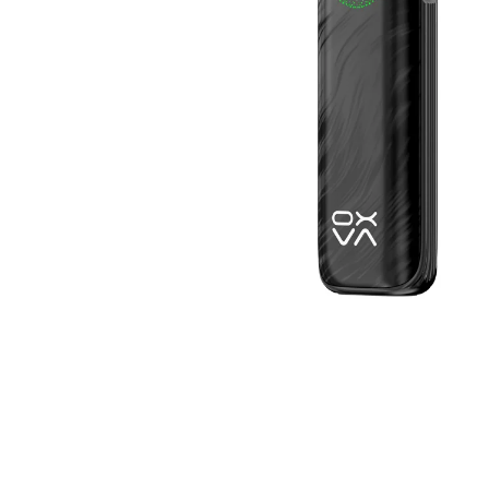
VENIX PRO CAPPUCINO-X
79 Kč
Původně:
169 Kč