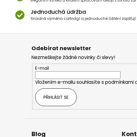
Elegantní vzhled a kvalitní zpracování dělají z tohoto za
Jednoduchá údržba
Snadná výměna cartridgí a jednoduché čištění zajišťují 
Z
á
Odebírat newsletter
p
Nezmeškejte žádné novinky či slevy!
a
t
E-mail
í
Vložením e-mailu souhlasíte s
podmínkami o
PŘIHLÁSIT SE
Blog
Kont