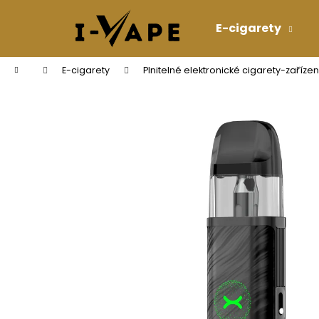
K
Přejít
na
o
E-cigarety
obsah
Zpět
Zpět
š
do
do
í
Domů
E-cigarety
Plnitelné elektronické cigarety-zařízen
k
obchodu
obchodu