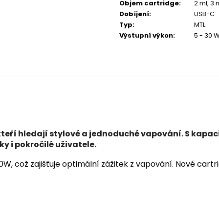
Objem cartridge
:
2 ml, 3 
Dobíjení
:
USB-C
Typ
:
MTL
Výstupní výkon
:
5 - 30 
kteří hledají
stylové
a
jednoduché
vapování. S kapaci
y i pokročilé uživatele.
, což zajišťuje optimální zážitek z vapování. Nové cartri