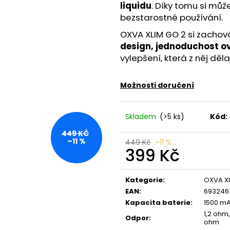
LIO POD SUMMER MIX
VENIX X2 COLA-
liquidu
. Díky tomu si může
59 Kč
79 Kč
bezstarostné používání.
Původně:
99 Kč
Původně:
169 K
OXVA XLIM GO 2 si zachov
design, jednoduchost ov
vylepšení, která z něj děl
Možnosti doručení
Skladem
(>5 ks)
Kód:
449 KČ
–11 %
449 Kč
–11 %
399 Kč
Měrná
cena:
Kategorie
:
OXVA Xl
EAN
:
693246
Kapacita baterie
:
1500 m
1,2 ohm
Odpor
:
ohm