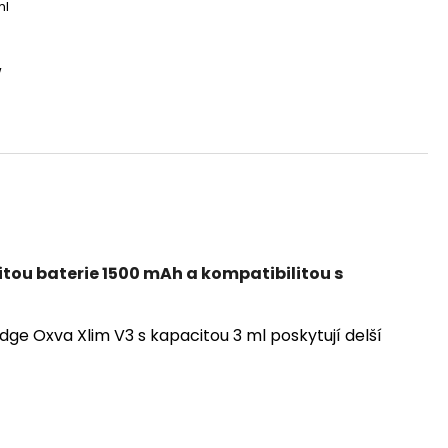
ml
W
tou baterie 1500 mAh a kompatibilitou s
dge Oxva Xlim V3 s kapacitou 3 ml poskytují delší