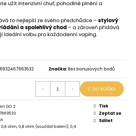
X
te užít intenzivní chuť, pohodlné plnění a
č
ává to nejlepší ze svého předchůdce –
stylový
ládání a spolehlivý chod
– a zároveň přidává
ají ideální volbu pro každodenní vaping.
6932467663532
Značka:
Bez bonusových bodů
DO KOŠÍKU
Tisk
im GO 2
7663532
Zeptat se
Ah
Sdílet
, 0,6 ohm, 0,8 ohm (součást balení), 0,4