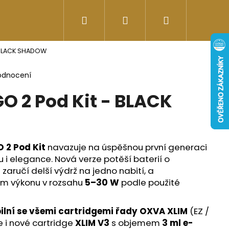
Hledat
Přihlášení
Nákupní
Doplňky stravy
Energy-kofeinové produk
- BLACK SHADOW
košík
odnocení
O 2 Pod Kit - BLACK
 2 Pod Kit
navazuje na úspěšnou první generaci
u i elegance. Nová verze potěší baterií o
á zaručí delší výdrž na jedno nabití, a
m výkonu v rozsahu
5–30 W
podle použité
Následující
ilní se všemi cartridgemi řady OXVA XLIM
(EZ /
e i nové cartridge
XLIM V3
s objemem
3 ml e-