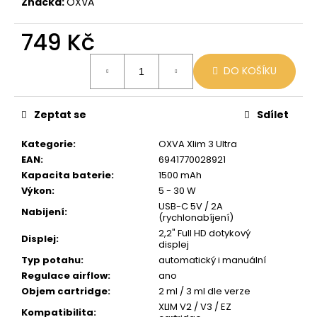
č
Značka:
OXVA
u
j
749 Kč
e
Měrná
m
DO KOŠÍKU
cena:
e
Zeptat se
Sdílet
VENIX
PRO
Kategorie
:
OXVA Xlim 3 Ultra
CAPPUCINO-
X
EAN
:
6941770028921
Kapacita baterie
:
1500 mAh
79
Kč
Výkon
:
5 - 30 W
Původně:
USB-C 5V / 2A
169
Nabijení
:
(rychlonabíjení)
Kč
2,2" Full HD dotykový
Displej
:
displej
Typ potahu
:
automatický i manuální
Regulace airflow
:
ano
Objem cartridge
:
2 ml / 3 ml dle verze
XLIM V2 / V3 / EZ
Kompatibilita
: