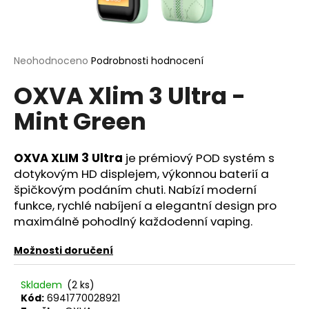
a
j
í
Průměrné
Neohodnoceno
Podrobnosti hodnocení
t
hodnocení
?
OXVA Xlim 3 Ultra -
produktu
je
Mint Green
0,0
z
5
hvězdiček.
OXVA XLIM 3 Ultra
je prémiový POD systém s
HLEDAT
dotykovým HD displejem, výkonnou baterií a
špičkovým podáním chuti. Nabízí moderní
funkce, rychlé nabíjení a elegantní design pro
D
maximálně pohodlný každodenní vaping.
o
p
Možnosti doručení
o
r
Skladem
(2 ks)
u
Kód:
6941770028921