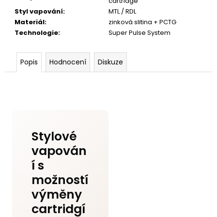
cartridge
Styl vapování
:
MTL / RDL
Materiál
:
zinková slitina + PCTG
Technologie
:
Super Pulse System
Popis
Hodnocení
Diskuze
Stylové
vapován
í s
možností
výměny
cartridgí