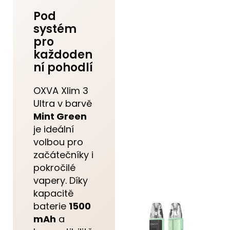
Pod
systém
pro
každoden
ní pohodlí
OXVA Xlim 3
Ultra v barvě
Mint Green
je ideální
volbou pro
začátečníky i
pokročilé
vapery. Díky
kapacitě
baterie
1500
mAh
a