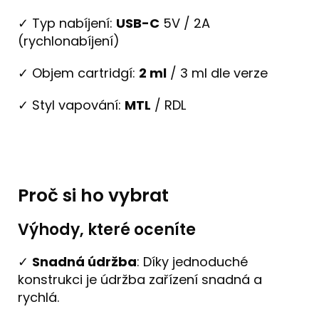
✓ Typ nabíjení:
USB-C
5V / 2A
(rychlonabíjení)
✓ Objem cartridgí:
2 ml
/ 3 ml dle verze
✓ Styl vapování:
MTL
/ RDL
Proč si ho vybrat
Výhody, které oceníte
✓
Snadná údržba
: Díky jednoduché
konstrukci je údržba zařízení snadná a
rychlá.