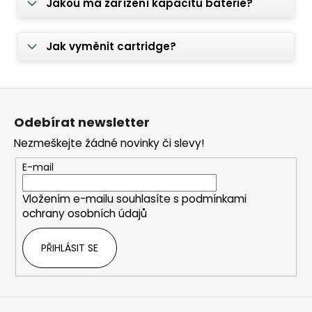
Jakou má zařízení kapacitu baterie?
Jak vyměnit cartridge?
Z
á
Odebírat newsletter
p
Nezmeškejte žádné novinky či slevy!
a
t
E-mail
í
Vložením e-mailu souhlasíte s
podmínkami
ochrany osobních údajů
PŘIHLÁSIT SE