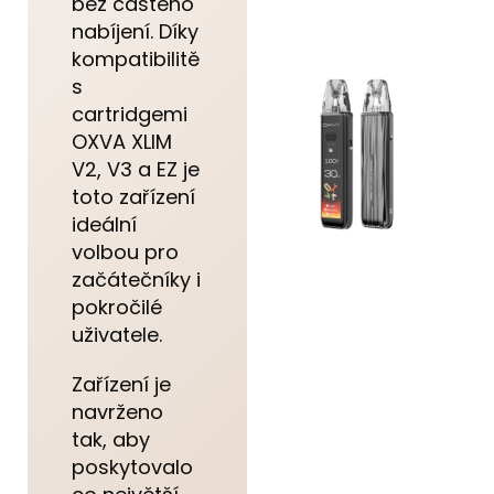
bez častého
nabíjení. Díky
kompatibilitě
s
cartridgemi
OXVA XLIM
V2, V3 a EZ je
toto zařízení
ideální
volbou pro
začátečníky i
pokročilé
uživatele.
Zařízení je
navrženo
tak, aby
poskytovalo