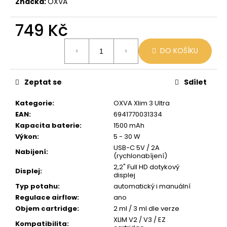
č
Značka:
OXVA
u
j
749 Kč
e
Měrná
m
DO KOŠÍKU
cena:
e
Zeptat se
Sdílet
OXVA
EZ
Kategorie
:
OXVA Xlim 3 Ultra
CARTRIDGE
3ML
EAN
:
6941770031334
0,8
Kapacita baterie
:
1500 mAh
OHM
Výkon
:
5 - 30 W
109
USB-C 5V / 2A
Kč
Nabijení
:
(rychlonabíjení)
2,2" Full HD dotykový
Displej
:
displej
Typ potahu
:
automatický i manuální
Regulace airflow
:
ano
Objem cartridge
:
2 ml / 3 ml dle verze
XLIM V2 / V3 / EZ
Kompatibilita
: