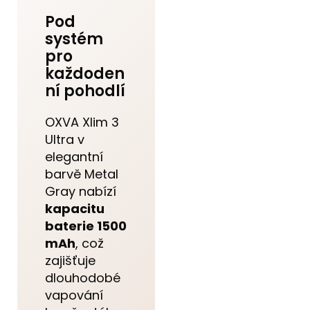
Pod
systém
pro
každoden
ní pohodlí
OXVA Xlim 3
Ultra v
elegantní
barvě Metal
Gray nabízí
kapacitu
baterie 1500
mAh
, což
zajišťuje
dlouhodobé
vapování