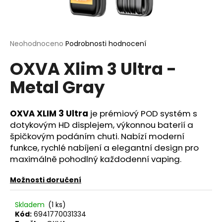
a
j
í
Průměrné
Neohodnoceno
Podrobnosti hodnocení
t
hodnocení
?
OXVA Xlim 3 Ultra -
produktu
je
Metal Gray
0,0
z
5
hvězdiček.
OXVA XLIM 3 Ultra
je prémiový POD systém s
HLEDAT
dotykovým HD displejem, výkonnou baterií a
špičkovým podáním chuti. Nabízí moderní
funkce, rychlé nabíjení a elegantní design pro
D
maximálně pohodlný každodenní vaping.
o
p
Možnosti doručení
o
r
Skladem
(1 ks)
u
Kód:
6941770031334