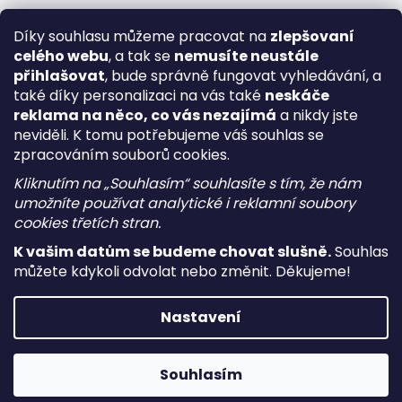
Díky souhlasu můžeme pracovat na
zlepšovaní
celého webu
, a tak se
nemusíte neustále
přihlašovat
, bude správně fungovat vyhledávání, a
také díky personalizaci na vás také
neskáče
reklama na něco, co vás nezajímá
a nikdy jste
neviděli. K tomu potřebujeme váš souhlas se
zpracováním souborů cookies.
Kliknutím na „Souhlasím“ souhlasíte s tím, že nám
umožníte používat analytické i reklamní soubory
cookies třetích stran.
K vašim datům se budeme chovat slušně.
Souhlas
můžete kdykoli odvolat nebo změnit. Děkujeme!
Vytvořil Shoptet
Nastavení
Copyright 2026
i-vape
. Všechna práva vyhrazena.
Upravit
nastavení cookies
Souhlasím