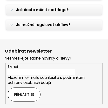
Jak často měnit cartridge?
Je možné regulovat airflow?
Z
á
Odebírat newsletter
p
Nezmeškejte žádné novinky či slevy!
a
t
E-mail
í
Vložením e-mailu souhlasíte s
podmínkami
ochrany osobních údajů
PŘIHLÁSIT SE