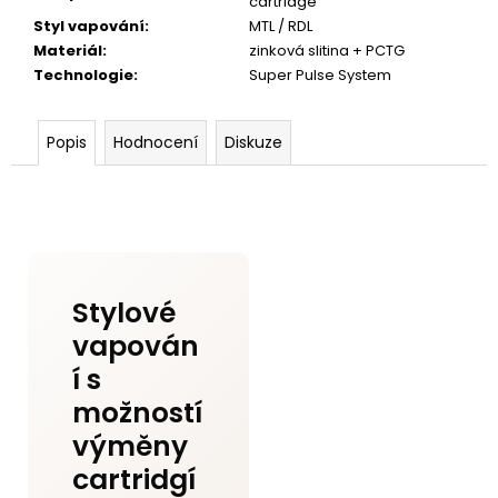
cartridge
Styl vapování
:
MTL / RDL
Materiál
:
zinková slitina + PCTG
Technologie
:
Super Pulse System
Popis
Hodnocení
Diskuze
Stylové
vapován
í s
možností
výměny
cartridgí