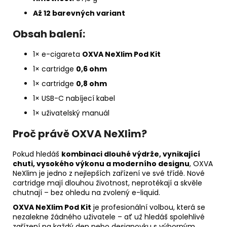
Až 12 barevných variant
Obsah balení:
1× e-cigareta
OXVA NeXlim Pod Kit
1× cartridge
0,6 ohm
1× cartridge
0,8 ohm
1× USB-C nabíjecí kabel
1× uživatelský manuál
Proč právě OXVA NeXlim?
Pokud hledáš
kombinaci dlouhé výdrže, vynikající
chuti, vysokého výkonu a moderního designu
, OXVA
NeXlim je jedno z nejlepších zařízení ve své třídě. Nové
cartridge mají dlouhou životnost, neprotékají a skvěle
chutnají – bez ohledu na zvolený e-liquid.
OXVA NeXlim Pod Kit
je profesionální volbou, která se
nezalekne žádného uživatele – ať už hledáš spolehlivé
zařízení na každý den nebo designovku s výborným