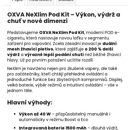
OXVA NeXlim Pod Kit – Výkon, výdrž a
chuť v nové dimenzi
Představujeme
OXVA NeXlim Pod Kit
, moderní POD e-
cigaretu, která nastavuje novou laťku v segmentu
zařízení pro vapování. Zcela zásadní inovací je
duální
mesh žhavící pletivo
, které zajišťuje
o 200 % delší
výdrž
a
výrazně lepší podání chuti
než běžné žhavicí
hlavy. Už po prvním potažení ucítíte rozdíl.
NeXlim je navržena nejen pro zkušené vapery, ale také
pro začátečníky, kteří chtějí přehledné ovládání a
jednoduché funkce bez zbytečných kompromisů. Displej,
velká baterie, výběr režimů a intuitivní ovládání – vše v
jednom těle.
Hlavní výhody:
Výkon až 40 W
– přizpůsobitelný manuálně i
automaticky v režimu Boost a Eco
Integrovaná baterie 1500 mAh
– dlouhá výdrž,