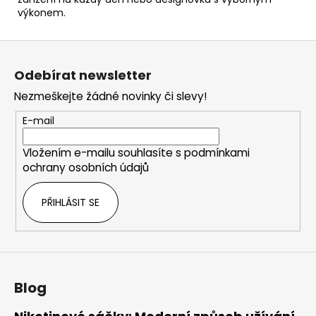
výkonem.
Z
á
Odebírat newsletter
p
Nezmeškejte žádné novinky či slevy!
a
t
E-mail
í
Vložením e-mailu souhlasíte s
podmínkami
ochrany osobních údajů
PŘIHLÁSIT SE
Blog