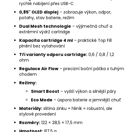
rychlé nabíjení přes USB-C
0,85" OLED displej
– zobrazuje výkon, odpor,
potahy, stav baterie, režim
Dual Mesh technologie
– výjimečná chuť a
extrémní výdrž cartridge
Kapacita cartridge 4 ml
– praktické Top Fill
plnění bez vytahování
Tři varianty odporu cartridge:
0,6 / 0,8 / 1,2
ohm
Regulace Air Flow
– precizní boční páčka s tuhým
chodem
Režimy:
Smart Boost
– vyšší výkon a silnější páry
Eco Mode
– úspora baterie a jemnější chuť
Materiály:
slitina zinku + hliník = robustní, ale
stylové provedení
Rozměry:
122 × 28,5 × 17,5 mm
Hmotnost:
87,5 g