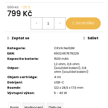
č
u
999 Kč
–20 %
799 Kč
j
e
Měrná
m
DO KOŠÍKU
cena:
e
Zeptat se
Sdílet
VENIX
X2
Kategorie
:
OXVA NeXLIM
COLA-
X
EAN
:
6932467679229
Kapacita baterie
:
1500 mAh
79
Kč
1,2 ohm, 0,6 ohm
Odpor
:
(součást balení), 0,8
Původně:
ohm (součást balení)
169
Kč
Objem cartridge
:
4 ml
Dobíjení
:
USB-C
Rozměr
:
122 x 28,5 x 17,5 mm
Výstupní výkon
:
5 - 40 W
Popis
Hodnocení
Diskuze