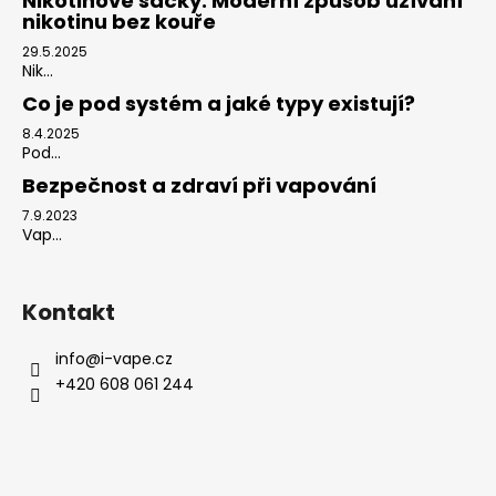
Nikotinové sáčky: Moderní způsob užívání
nikotinu bez kouře
29.5.2025
Nik...
Co je pod systém a jaké typy existují?
8.4.2025
Pod...
Bezpečnost a zdraví při vapování
7.9.2023
Vap...
Kontakt
info
@
i-vape.cz
+420 608 061 244