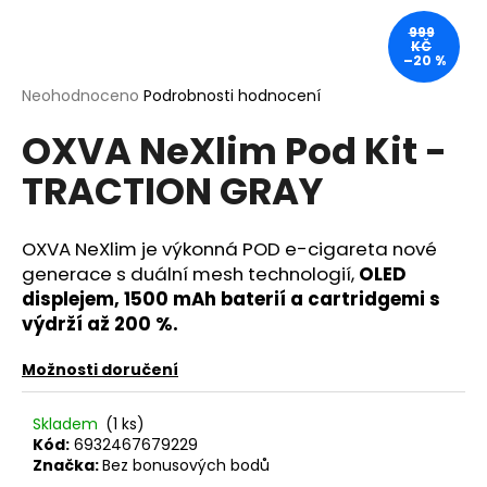
a
999
KČ
j
–20 %
í
Průměrné
Neohodnoceno
Podrobnosti hodnocení
t
hodnocení
?
OXVA NeXlim Pod Kit -
produktu
je
TRACTION GRAY
0,0
z
5
hvězdiček.
OXVA NeXlim je výkonná POD e-cigareta nové
HLEDAT
generace s duální mesh technologií,
OLED
displejem, 1500 mAh baterií a cartridgemi s
výdrží až 200 %.
D
o
Možnosti doručení
p
o
Skladem
(1 ks)
r
Kód:
6932467679229
u
Značka:
Bez bonusových bodů