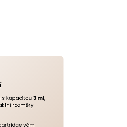
í
n s kapacitou
3 ml
,
paktní rozměry
 cartridge vám