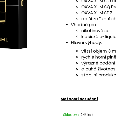
OXVA XLIM GO Li
VENIX X2 COLA-X
LIO POD SUMMER
OXVA XLIM SQ Pr
79 Kč
59 Kč
Původně:
169 Kč
Původně:
99 Kč
OXVA XLIM SE 2
další zařízení sé
Vhodné pro:
nikotinové soli
klasické e-liqui
Hlavní výhody:
větší objem 3 m
rychlé horní pln
výrazné podání 
dlouhá životnost
stabilní produk
Možnosti doručení
Skladem
(>5 ks)