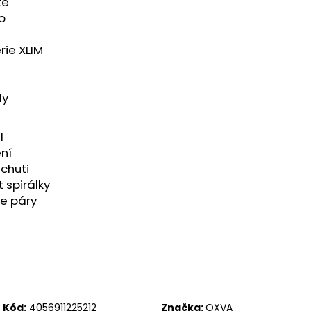
te
 MIX
o
rie XLIM
dy
l
ění
chuti
 spirálky
ce páry
Kód:
4056911225212
Značka:
OXVA