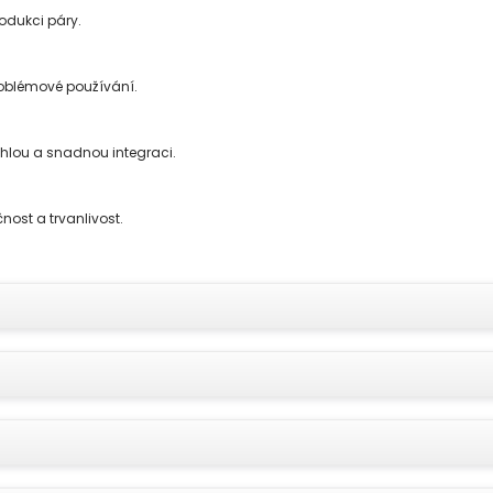
rodukci páry.
roblémové používání.
ychlou a snadnou integraci.
nost a trvanlivost.