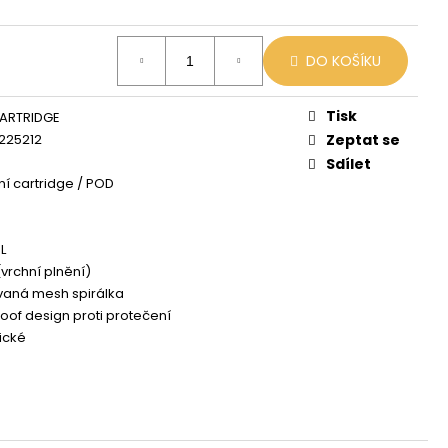
DO KOŠÍKU
Tisk
ARTRIDGE
225212
Zeptat se
Sdílet
í cartridge / POD
L
 (vrchní plnění)
vaná mesh spirálka
oof design proti protečení
ické