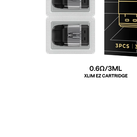
VENIX PRO CAPPUCINO-X
79 Kč
Původně:
169 Kč