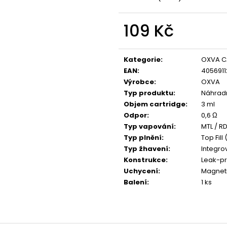
109 Kč
Měrná
cena:
Kategorie
:
OXVA C
EAN
:
4056911
Výrobce
:
OXVA
Typ produktu
:
Náhradn
Objem cartridge
:
3 ml
Odpor
:
0,6 Ω
Typ vapování
:
MTL / RD
Typ plnění
:
Top Fill
Typ žhavení
:
Integro
Konstrukce
:
Leak-pr
Uchycení
:
Magnet
Balení
:
1 ks