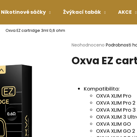
Nikotinové sáčky
Žvýkací tabák
AKCE
Oxva EZ cartridge 3ml 0,6 ohm
Co potřebujete najít?
Průměrné
Neohodnoceno
Podrobnosti h
hodnocení
Oxva EZ car
produktu
HLEDAT
je
0,0
z
5
Doporučujeme
hvězdiček.
Kompatibilita:
OXVA XLIM Pro
OXVA XLIM Pro 2
OXVA XLIM Pro 3
OXVA XLIM 3 Ult
OXVA XLIM GO
OXVA XLIM GO 2