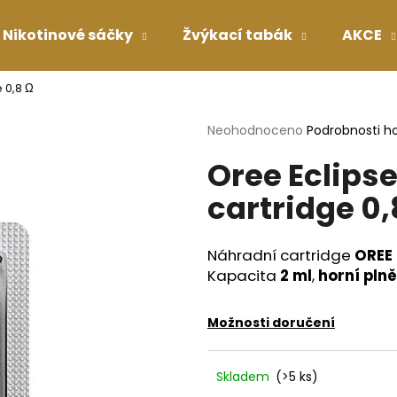
Nikotinové sáčky
Žvýkací tabák
AKCE
 0,8 Ω
Co potřebujete najít?
Průměrné
Neohodnoceno
Podrobnosti h
hodnocení
Oree Eclips
produktu
HLEDAT
je
cartridge 0,
0,0
z
5
Doporučujeme
hvězdiček.
Náhradní cartridge
OREE 
Kapacita
2 ml
,
horní plně
Možnosti doručení
Skladem
(>5 ks)