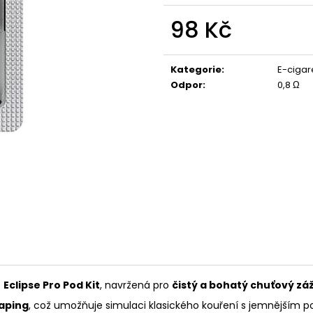
LIO POD SUMMER MIX
VENIX X2 COLA-
98 Kč
59 Kč
79 Kč
Původně:
99 Kč
Původně:
169 K
Měrná
cena:
Kategorie
:
E-cigar
Odpor
:
0,8 Ω
o
Eclipse Pro Pod Kit
, navržená pro
čistý a bohatý chuťový zá
aping
, což umožňuje simulaci klasického kouření s jemnějším p