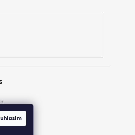
S
ch
ouhlasím