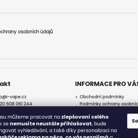
chrany osobních údajů
akt
INFORMACE PRO VÁ
o
@
i-vape.cz
Obchodní podmínky
20 608 061 244
Podmínky ochrany osobní
údajů
lasu můžeme pracovat na
zlepšovaní celého
O nás
S
ak se
nemusíte neustále přihlašovat
, bude
Doprava a platba
ngovat vyhledávání, a také díky personalizaci na
Zrušení objednávky
eskáče reklama na něco, co vás nezajímá
a