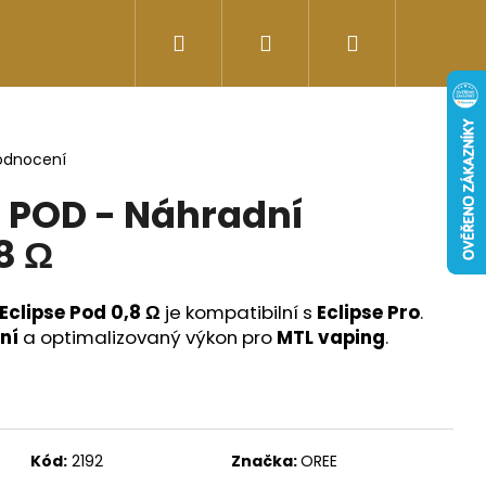
Hledat
Přihlášení
Nákupní
Doplňky stravy
Energy-kofeinové produk
košík
odnocení
e POD - Náhradní
8 Ω
Eclipse Pod 0,8 Ω
je kompatibilní s
Eclipse Pro
.
ní
a optimalizovaný výkon pro
MTL vaping
.
Následující
Kód:
2192
Značka:
OREE