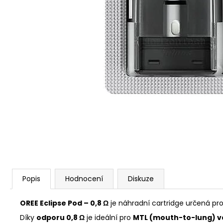
VENIX PRO CAPPUCINO-X
79 Kč
Původně:
169 Kč
Popis
Hodnocení
Diskuze
OREE Eclipse Pod – 0,8 Ω
je náhradní cartridge určená pr
Díky
odporu 0,8 Ω
je ideální pro
MTL (mouth-to-lung) v