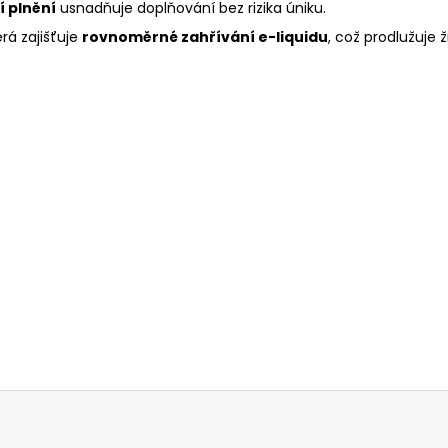
í plnění
usnadňuje doplňování bez rizika úniku.
erá zajišťuje
rovnoměrné zahřívání e-liquidu
, což prodlužuje 