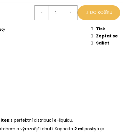
X
DO KOŠÍKU
č
Tisk
ety
Zeptat se
Sdílet
žitek
s perfektní distribucí e-liquidu.
otahem a výraznější chutí. Kapacita
2 ml
poskytuje