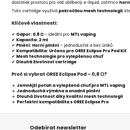
dostatek prostoru pro váš oblíbený e-liquid, zatímco
horn
Tato cartridge využívá
pokročilou mesh technologii
, kt
Klíčové vlastnosti:
✔
Odpor:
0,8 Ω
– ideální pro
MTL vaping
✔
Kapacita:
2 ml
✔
Plnění:
Horní plnění
– jednoduché a bez úniků
✔
Kompatibilita:
Určeno pro OREE Eclipse Pro Pod Kit
✔
Mesh technologie pro vylepšenou chuť
✔
Dlouhá životnost cartridge
Proč si vybrat OREE Eclipse Pod – 0,8 Ω?
🔹
Jemnější potah a vylepšená chuť pro MTL vaping
🔹
Jednoduchá výměna a snadné plnění
🔹
Dlouhá životnost díky kvalitní mesh technologii
🔹
Perfektní kompatibilita s OREE Eclipse Pro
Z
á
Odebírat newsletter