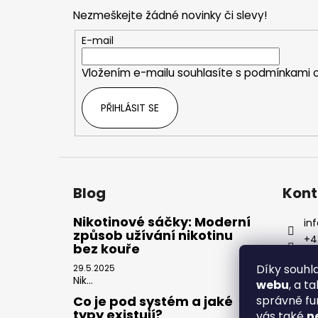
p
Nezmeškejte žádné novinky či slevy!
a
t
E-mail
í
Vložením e-mailu souhlasíte s
podmínkami o
PŘIHLÁSIT SE
Blog
Kont
Nikotinové sáčky: Moderní
inf
způsob užívání nikotinu
+4
bez kouře
Díky souh
29.5.2025
Nik...
webu
, a t
správně fu
Co je pod systém a jaké
typy existují?
vás také
n