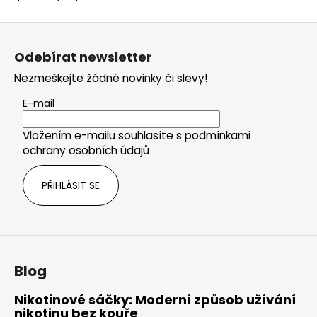
Z
á
Odebírat newsletter
p
Nezmeškejte žádné novinky či slevy!
a
t
E-mail
í
Vložením e-mailu souhlasíte s
podmínkami
ochrany osobních údajů
PŘIHLÁSIT SE
Blog
Nikotinové sáčky: Moderní způsob užívání
nikotinu bez kouře