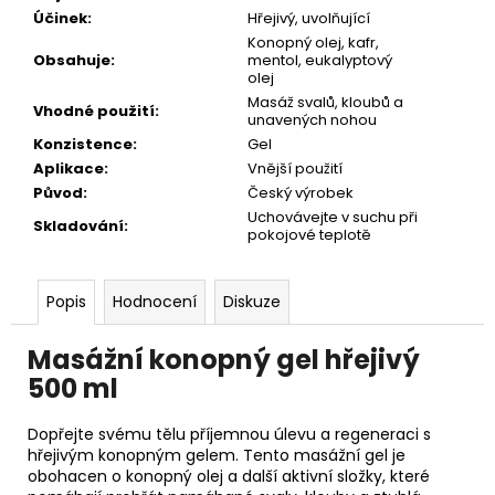
Účinek
:
Hřejivý, uvolňující
Konopný olej, kafr,
Obsahuje
:
mentol, eukalyptový
olej
Masáž svalů, kloubů a
Vhodné použití
:
unavených nohou
Konzistence
:
Gel
Aplikace
:
Vnější použití
Původ
:
Český výrobek
Uchovávejte v suchu při
Skladování
:
pokojové teplotě
Popis
Hodnocení
Diskuze
Masážní konopný gel hřejivý
500 ml
Dopřejte svému tělu příjemnou úlevu a regeneraci s
hřejivým konopným gelem. Tento masážní gel je
obohacen o konopný olej a další aktivní složky, které