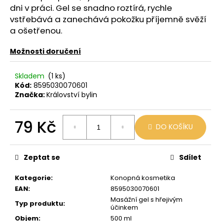
č
dni v práci. Gel se snadno roztírá, rychle
u
vstřebává a zanechává pokožku příjemně svěží
j
a ošetřenou.
e
m
Možnosti doručení
e
Skladem
(1 ks)
LIO
Kód:
8595030070601
POD
Značka:
Království bylin
SUMMER
MIX
79 Kč
59
DO KOŠÍKU
Kč
Měrná
Původně:
99
cena:
Kč
Zeptat se
Sdílet
Kategorie
:
Konopná kosmetika
EAN
:
8595030070601
Masážní gel s hřejivým
Typ produktu
:
účinkem
Objem
:
500 ml