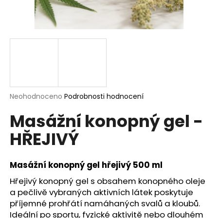
a
j
í
t
?
Průměrné
Neohodnoceno
Podrobnosti hodnocení
hodnocení
HLEDAT
Masážní konopný gel -
produktu
je
HŘEJIVÝ
0,0
z
5
D
hvězdiček.
Masážní konopný gel hřejivý 500 ml
o
p
Hřejivý konopný gel s obsahem konopného oleje
o
a pečlivě vybraných aktivních látek poskytuje
r
příjemné prohřátí namáhaných svalů a kloubů.
u
Ideální po sportu, fyzické aktivitě nebo dlouhém