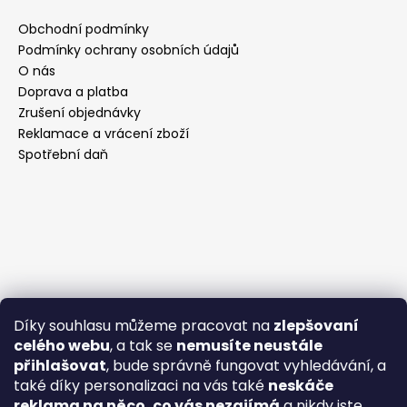
Obchodní podmínky
Podmínky ochrany osobních údajů
O nás
Doprava a platba
Zrušení objednávky
Reklamace a vrácení zboží
Spotřební daň
Díky souhlasu můžeme pracovat na
zlepšovaní
celého webu
, a tak se
nemusíte neustále
přihlašovat
, bude správně fungovat vyhledávání, a
také díky personalizaci na vás také
neskáče
reklama na něco, co vás nezajímá
a nikdy jste