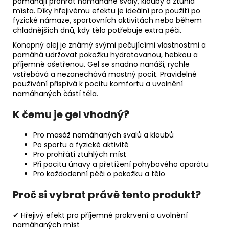
pomáhají prohřát namáhané svaly, klouby a ztuhlá
místa. Díky hřejivému efektu je ideální pro použití po
fyzické námaze, sportovních aktivitách nebo během
chladnějších dnů, kdy tělo potřebuje extra péči.
Konopný olej je známý svými pečujícími vlastnostmi a
pomáhá udržovat pokožku hydratovanou, hebkou a
příjemně ošetřenou. Gel se snadno nanáší, rychle
vstřebává a nezanechává mastný pocit. Pravidelné
používání přispívá k pocitu komfortu a uvolnění
namáhaných částí těla.
K čemu je gel vhodný?
Pro masáž namáhaných svalů a kloubů
Po sportu a fyzické aktivitě
Pro prohřátí ztuhlých míst
Při pocitu únavy a přetížení pohybového aparátu
Pro každodenní péči o pokožku a tělo
Proč si vybrat právě tento produkt?
✔ Hřejivý efekt pro příjemné prokrvení a uvolnění
namáhaných míst