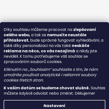
Díky souhlasu můžeme pracovat na
zlepšovaní
celého webu
, a tak se
nemusíte neustále
přihlašovat
, bude správně fungovat vyhledávání, a
také díky personalizaci na vás také
neskáče
reklama na něco, co vás nezajímá
a nikdy jste
neviděli. K tomu potřebujeme váš souhlas se
zpracováním souborů cookies.
Kliknutím na „Souhlasím“ souhlasíte s tím, že nám
umožníte používat analytické i reklamní soubory
cookies třetích stran.
K vašim datům se budeme chovat slušně.
Souhlas
můžete kdykoli odvolat nebo změnit. Děkujeme!
Vytvořil Shoptet
Nastavení