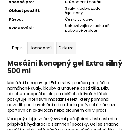
Vhodné pro
:
Každodenní použití
Svaly, klouby, záda,
Oblast použití
:
šíje, nohy
Původ
:
Český výrobek
Uchovávejte v suchu při
Skladování
:
pokojové teplotě
Popis
Hodnocení
Diskuze
Masážní konopný gel Extra silný
500 ml
Masážní konopný gel Extra silný je určen pro péči o
namáhané svaly, klouby a unavené části těla. Díky
obsahu konopného oleje a dalších aktivních látek
poskytuje intenzivní masážní efekt, který pomáhá
navodit pocit uvolnění a komfortu po fyzické námaze,
sportovních aktivitách nebo dlouhém dni v práci.
Konopný olej je známý svými pečujícími vlastnostmi a
přispívá k hydrataci a zjemnění pokožky. Gel se snadno
nanáší, rychle vstřebává a nezanechává mastný film. Je