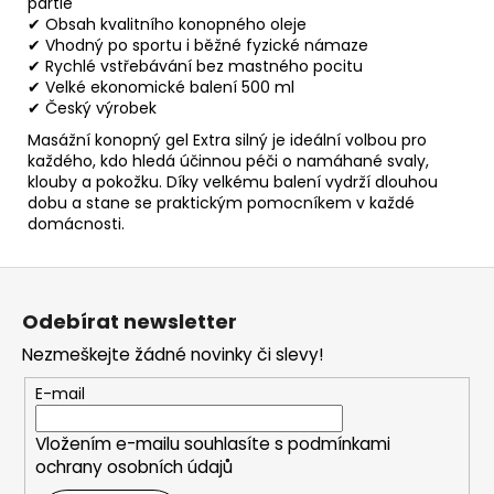
partie
✔ Obsah kvalitního konopného oleje
✔ Vhodný po sportu i běžné fyzické námaze
✔ Rychlé vstřebávání bez mastného pocitu
✔ Velké ekonomické balení 500 ml
✔ Český výrobek
Masážní konopný gel Extra silný je ideální volbou pro
každého, kdo hledá účinnou péči o namáhané svaly,
klouby a pokožku. Díky velkému balení vydrží dlouhou
dobu a stane se praktickým pomocníkem v každé
domácnosti.
Z
á
Odebírat newsletter
p
Nezmeškejte žádné novinky či slevy!
a
t
E-mail
í
Vložením e-mailu souhlasíte s
podmínkami
ochrany osobních údajů