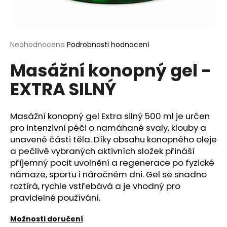
a
j
í
Průměrné
Neohodnoceno
Podrobnosti hodnocení
t
hodnocení
?
Masážní konopný gel -
produktu
je
EXTRA SILNÝ
0,0
z
5
hvězdiček.
Masážní konopný gel Extra silný 500 ml je určen
HLEDAT
pro intenzivní péči o namáhané svaly, klouby a
unavené části těla. Díky obsahu konopného oleje
a pečlivě vybraných aktivních složek přináší
D
příjemný pocit uvolnění a regenerace po fyzické
o
námaze, sportu i náročném dni. Gel se snadno
p
roztírá, rychle vstřebává a je vhodný pro
o
pravidelné používání.
r
u
Možnosti doručení