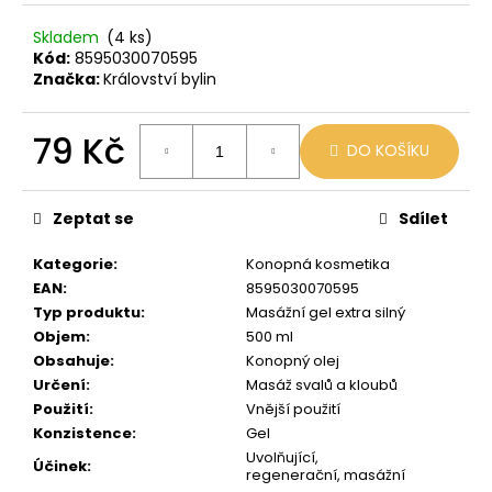
č
u
Skladem
(4 ks)
j
Kód:
8595030070595
e
Značka:
Království bylin
m
e
79 Kč
DO KOŠÍKU
Měrná
VENIX
cena:
X2
Zeptat se
Sdílet
COLA-
X
Kategorie
:
Konopná kosmetika
79
EAN
:
8595030070595
Kč
Původně:
Typ produktu
:
Masážní gel extra silný
169
Objem
:
500 ml
Kč
Obsahuje
:
Konopný olej
Určení
:
Masáž svalů a kloubů
Použití
:
Vnější použití
Konzistence
:
Gel
Uvolňující,
Účinek
:
regenerační, masážní