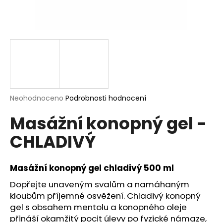
a
j
í
t
?
Průměrné
Neohodnoceno
Podrobnosti hodnocení
hodnocení
HLEDAT
Masážní konopný gel -
produktu
je
CHLADIVÝ
0,0
z
5
D
hvězdiček.
Masážní konopný gel chladivý 500 ml
o
p
Dopřejte unaveným svalům a namáhaným
o
kloubům příjemné osvěžení. Chladivý konopný
r
gel s obsahem mentolu a konopného oleje
u
přináší okamžitý pocit úlevy po fyzické námaze,