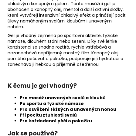
chladivým konopným gelem. Tento masážní gel je
obohacen o konopný olej, mentol a další aktivní složky,
které vytvářejí intenzivní chladivý efekt a přinášejí pocit
úlevy namáhaným svalům, kloubům i unaveným
nohám.
Gel je vhodný zejména po sportovní aktivitě, fyzické
námaze, dlouhém stání nebo sezení. Díky své lehké
konzistenci se snadno roztírá, rychle vstřebává a
nezanechává nepříjemný mastný film. Konopný olej
pomáhá pečovat o pokožku, podporuje její hydrataci a
zanechává ji hebkou a příjemně ošetřenou.
K čemu je gel vhodný?
Pro masáž unavených svalů a kloubů
Po sportu a fyzické námaze
Pro osvěžení těžkých a unavených nohou
Při pocitu ztuhlosti svalů
Pro každodenní péči o pokožku
Jak se používá?