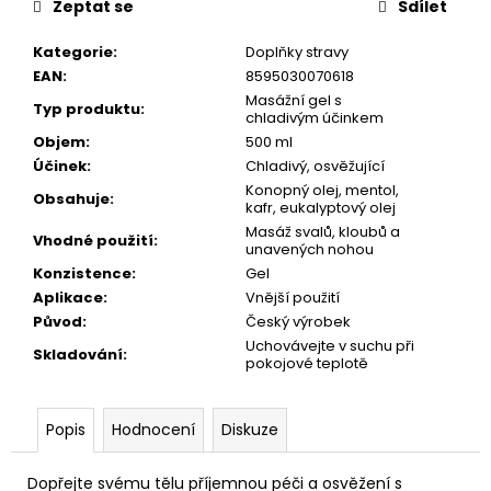
Zeptat se
Sdílet
Kategorie
:
Doplňky stravy
EAN
:
8595030070618
Masážní gel s
Typ produktu
:
chladivým účinkem
Objem
:
500 ml
Účinek
:
Chladivý, osvěžující
Konopný olej, mentol,
Obsahuje
:
kafr, eukalyptový olej
Masáž svalů, kloubů a
Vhodné použití
:
unavených nohou
Konzistence
:
Gel
Aplikace
:
Vnější použití
Původ
:
Český výrobek
Uchovávejte v suchu při
Skladování
:
pokojové teplotě
Popis
Hodnocení
Diskuze
Dopřejte svému tělu příjemnou péči a osvěžení s