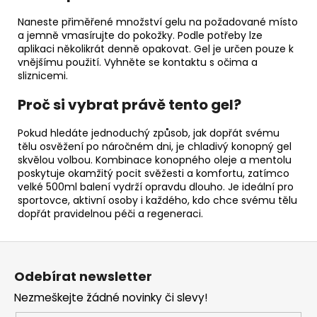
Naneste přiměřené množství gelu na požadované místo
a jemně vmasírujte do pokožky. Podle potřeby lze
aplikaci několikrát denně opakovat. Gel je určen pouze k
vnějšímu použití. Vyhněte se kontaktu s očima a
sliznicemi.
Proč si vybrat právě tento gel?
Pokud hledáte jednoduchý způsob, jak dopřát svému
tělu osvěžení po náročném dni, je chladivý konopný gel
skvělou volbou. Kombinace konopného oleje a mentolu
poskytuje okamžitý pocit svěžesti a komfortu, zatímco
velké 500ml balení vydrží opravdu dlouho. Je ideální pro
sportovce, aktivní osoby i každého, kdo chce svému tělu
dopřát pravidelnou péči a regeneraci.
Z
á
Odebírat newsletter
p
Nezmeškejte žádné novinky či slevy!
a