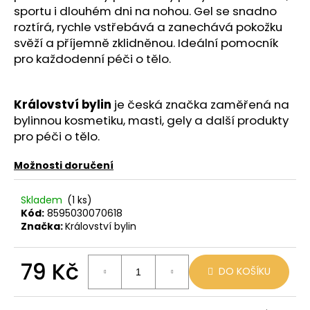
č
sportu i dlouhém dni na nohou. Gel se snadno
u
roztírá, rychle vstřebává a zanechává pokožku
j
svěží a příjemně zklidněnou. Ideální pomocník
e
pro každodenní péči o tělo.
m
e
Království bylin
je česká značka zaměřená na
LIO
bylinnou kosmetiku, masti, gely a další produkty
POD
pro péči o tělo.
PASSION
FRUIT
Možnosti doručení
59
Kč
Původně:
Skladem
(1 ks)
99
Kód:
8595030070618
Kč
Značka:
Království bylin
79 Kč
DO KOŠÍKU
Měrná
cena: