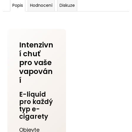
Popis
Hodnocení
Diskuze
Intenzivn
í chuť
pro vaše
vapován
í
E-liquid
pro každý
typ e-
cigarety
Objevte