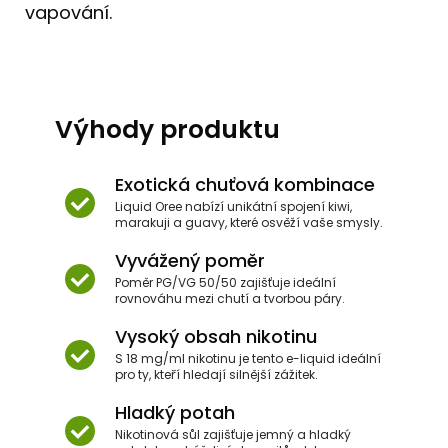
vapování.
Výhody produktu
Exotická chuťová kombinace
Liquid Oree nabízí unikátní spojení kiwi,
marakuji a guavy, které osvěží vaše smysly.
Vyvážený poměr
Poměr PG/VG 50/50 zajišťuje ideální
rovnováhu mezi chutí a tvorbou páry.
Vysoký obsah nikotinu
S 18 mg/ml nikotinu je tento e-liquid ideální
pro ty, kteří hledají silnější zážitek.
Hladký potah
Nikotinová sůl zajišťuje jemný a hladký