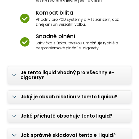
potah bez dráždivých pocitů v krku.
Kompatibilita
Vhodný pro POD systémy a MTL zařízení, což
z něj činí univerzální volbu.
Snadné plnění
Lahvička s úzkou tryskou umožňuje rychlé a
bezproblémové plnění e-cigarety.
Je tento liquid vhodný pro všechny e-
cigarety?
Jaký je obsah nikotinu v tomto liquidu?
Jaké příchutě obsahuje tento liquid?
Jak správně skladovat tento e-liquid?