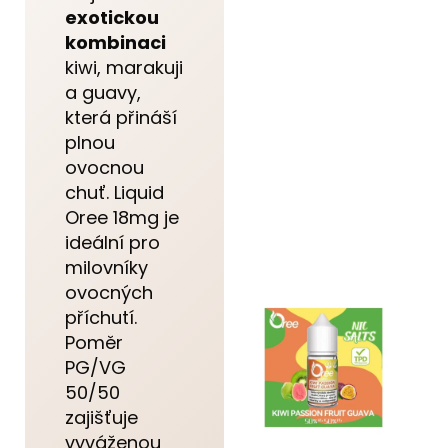
exotickou
kombinaci
kiwi, marakuji
a guavy,
která přináší
plnou
ovocnou
chuť. Liquid
Oree 18mg je
ideální pro
milovníky
ovocných
příchutí.
Poměr
PG/VG
50/50
zajišťuje
vyváženou