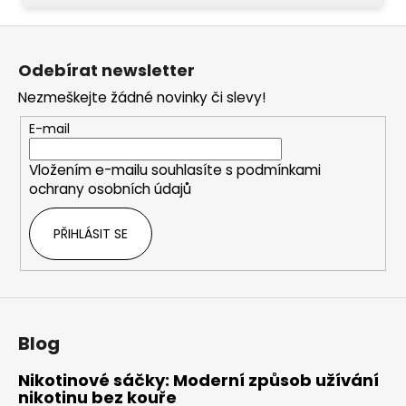
Z
á
Odebírat newsletter
p
Nezmeškejte žádné novinky či slevy!
a
t
E-mail
í
Vložením e-mailu souhlasíte s
podmínkami
ochrany osobních údajů
PŘIHLÁSIT SE
Blog
Nikotinové sáčky: Moderní způsob užívání
nikotinu bez kouře