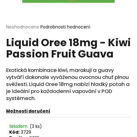
a
j
í
Průměrné
Neohodnoceno
Podrobnosti hodnocení
t
hodnocení
?
Liquid Oree 18mg - Kiwi
produktu
je
Passion Fruit Guava
0,0
z
5
hvězdiček.
Exotická kombinace kiwi, marakuji a guavy
HLEDAT
vytváří dokonale vyváženou ovocnou chuť plnou
svěžesti. Liquid Oree 18mg nabízí hladký potah a
je ideální pro každodenní vapování v POD
D
systémech.
o
p
Možnosti doručení
o
r
Skladem
(3 ks)
u
Kód:
3729