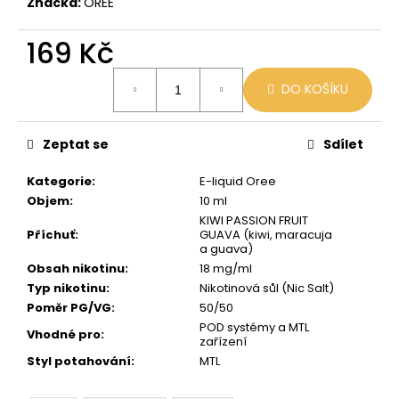
č
Značka:
OREE
u
j
169 Kč
e
Měrná
m
DO KOŠÍKU
cena:
e
Zeptat se
Sdílet
OXVA
EZ
Kategorie
:
E-liquid Oree
CARTRIDGE
3ML
Objem
:
10 ml
0,8
KIWI PASSION FRUIT
OHM
Příchuť
:
GUAVA (kiwi, maracuja
a guava)
109
Kč
Obsah nikotinu
:
18 mg/ml
Typ nikotinu
:
Nikotinová sůl (Nic Salt)
Poměr PG/VG
:
50/50
POD systémy a MTL
Vhodné pro
:
zařízení
Styl potahování
:
MTL