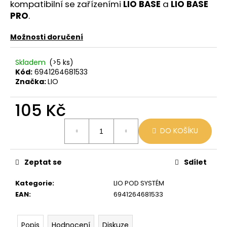
č
kompatibilní se zařízeními
LIO BASE
a
LIO BASE
u
PRO
.
j
e
Možnosti doručení
m
e
Skladem
(>5 ks)
Kód:
6941264681533
Značka:
LIO
JDI
GRAPE
ROMIO
105 Kč
POD
20MG
Měrná
DO KOŠÍKU
cena:
89
Kč
Původně:
109
Zeptat se
Sdílet
Kč
Kategorie
:
LIO POD SYSTÉM
EAN
:
6941264681533
Popis
Hodnocení
Diskuze