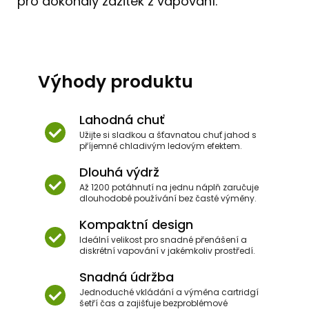
pro dokonalý zážitek z vapování.
Výhody produktu
Lahodná chuť
Užijte si sladkou a šťavnatou chuť jahod s
příjemně chladivým ledovým efektem.
Dlouhá výdrž
Až 1200 potáhnutí na jednu náplň zaručuje
dlouhodobé používání bez časté výměny.
Kompaktní design
Ideální velikost pro snadné přenášení a
diskrétní vapování v jakémkoliv prostředí.
Snadná údržba
Jednoduché vkládání a výměna cartridgí
šetří čas a zajišťuje bezproblémové