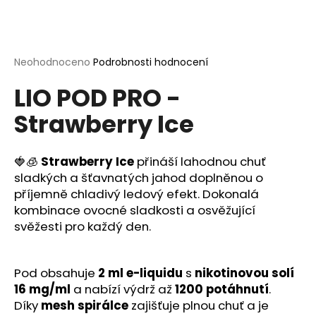
a
j
í
Průměrné
Neohodnoceno
Podrobnosti hodnocení
t
hodnocení
?
LIO POD PRO -
produktu
je
Strawberry Ice
0,0
z
5
hvězdiček.
🍓🧊
Strawberry Ice
přináší lahodnou chuť
HLEDAT
sladkých a šťavnatých jahod doplněnou o
příjemně chladivý ledový efekt. Dokonalá
kombinace ovocné sladkosti a osvěžující
D
svěžesti pro každý den.
o
p
o
Pod obsahuje
2 ml e-liquidu
s
nikotinovou solí
r
16 mg/ml
a nabízí výdrž až
1200 potáhnutí
.
u
Díky
mesh spirálce
zajišťuje plnou chuť a je