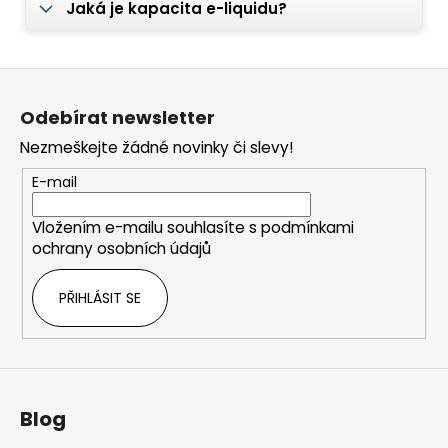
Jaká je kapacita e-liquidu?
Z
á
Odebírat newsletter
p
Nezmeškejte žádné novinky či slevy!
a
t
E-mail
í
Vložením e-mailu souhlasíte s
podmínkami
ochrany osobních údajů
PŘIHLÁSIT SE
Blog