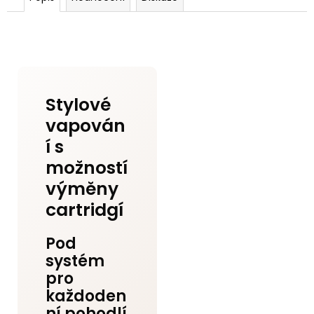
Stylové
vapován
í s
možností
výměny
cartridgí
Pod
systém
pro
každoden
ní pohodlí