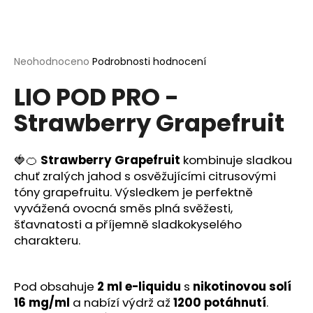
a
j
í
Průměrné
Neohodnoceno
Podrobnosti hodnocení
t
hodnocení
?
LIO POD PRO -
produktu
je
Strawberry Grapefruit
0,0
z
5
hvězdiček.
🍓🍊
Strawberry Grapefruit
kombinuje sladkou
HLEDAT
chuť zralých jahod s osvěžujícími citrusovými
tóny grapefruitu. Výsledkem je perfektně
vyvážená ovocná směs plná svěžesti,
D
šťavnatosti a příjemně sladkokyselého
o
charakteru.
p
o
r
Pod obsahuje
2 ml e-liquidu
s
nikotinovou solí
u
16 mg/ml
a nabízí výdrž až
1200 potáhnutí
.