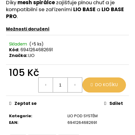
č
Díky
mesh spirálce
zajišťuje plnou chuť a je
u
kompatibilní se zařízeními
LIO BASE
a
LIO BASE
j
PRO
.
e
m
Možnosti doručení
e
Skladem
(>5 ks)
Kód:
6941264682691
BLACK
Značka:
LIO
BABOON
-
BLACK
105 Kč
BERG
16MG
Měrná
800
DO KOŠÍKU
cena:
59
Kč
Původně:
Zeptat se
Sdílet
169
Kč
Kategorie
:
LIO POD SYSTÉM
EAN
:
6941264682691