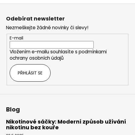
Z
á
Odebírat newsletter
p
Nezmeškejte žádné novinky či slevy!
a
t
E-mail
í
Vložením e-mailu souhlasíte s
podmínkami
ochrany osobních údajů
PŘIHLÁSIT SE
Blog
Nikotinové sáčky: Moderní způsob užívání
nikotinu bez kouře