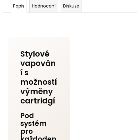
Popis
Hodnocení
Diskuze
Stylové
vapován
í s
možností
výměny
cartridgí
Pod
systém
pro
každoden