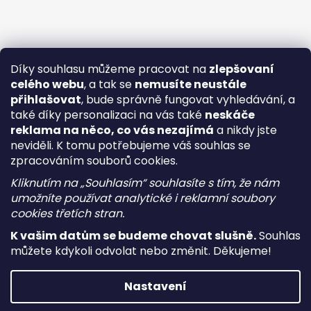
Díky souhlasu můžeme pracovat na
zlepšovaní
celého webu
, a tak se
nemusíte neustále
přihlašovat
, bude správně fungovat vyhledávání, a
také díky personalizaci na vás také
neskáče
reklama na něco, co vás nezajímá
a nikdy jste
neviděli. K tomu potřebujeme váš souhlas se
zpracováním souborů cookies.
Kliknutím na „Souhlasím“ souhlasíte s tím, že nám
umožníte používat analytické i reklamní soubory
cookies třetích stran.
K vašim datům se budeme chovat slušně.
Souhlas
můžete kdykoli odvolat nebo změnit. Děkujeme!
Vytvořil Shoptet
Nastavení
Copyright 2026
i-vape
. Všechna práva vyhrazena.
Upravit