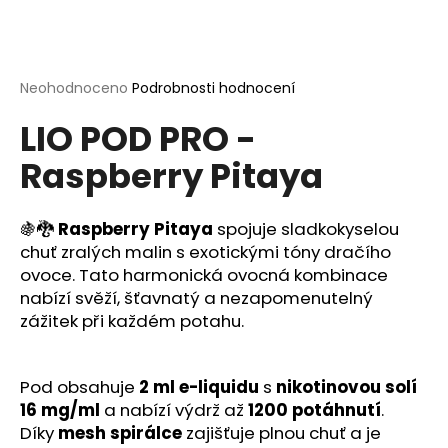
a
j
í
Průměrné
Neohodnoceno
Podrobnosti hodnocení
t
hodnocení
?
LIO POD PRO -
produktu
je
Raspberry Pitaya
0,0
z
5
hvězdiček.
🍇🐉
Raspberry Pitaya
spojuje sladkokyselou
HLEDAT
chuť zralých malin s exotickými tóny dračího
ovoce. Tato harmonická ovocná kombinace
nabízí svěží, šťavnatý a nezapomenutelný
D
zážitek při každém potahu.
o
p
o
Pod obsahuje
2 ml e-liquidu
s
nikotinovou solí
r
16 mg/ml
a nabízí výdrž až
1200 potáhnutí
.
u
Díky
mesh spirálce
zajišťuje plnou chuť a je