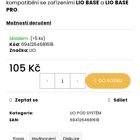
č
kompatibilní se zařízeními
LIO BASE
a
LIO BASE
u
PRO
.
j
e
Možnosti doručení
m
e
Skladem
(>5 ks)
Kód:
6941264681618
Značka:
LIO
VENIX
X2
COLA-
105 Kč
X
Měrná
79
DO KOŠÍKU
cena:
Kč
Původně:
169
Kč
Zeptat se
Sdílet
Kategorie
:
LIO POD SYSTÉM
EAN
:
6941264681618
Popis
Hodnocení
Diskuze