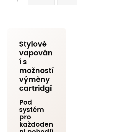
Stylové
vapován
í s
možností
výměny
cartridgí
Pod
systém
pro
každoden
ní pohodlí