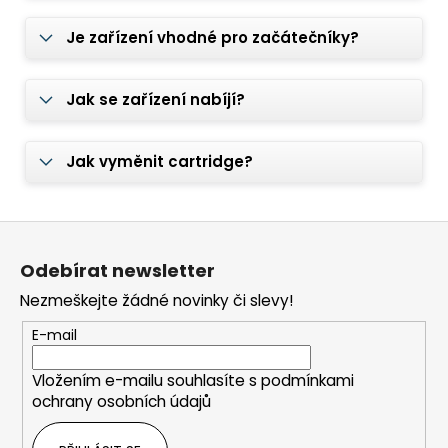
Je zařízení vhodné pro začátečníky?
Jak se zařízení nabíjí?
Jak vyměnit cartridge?
Z
á
Odebírat newsletter
p
Nezmeškejte žádné novinky či slevy!
a
t
E-mail
í
Vložením e-mailu souhlasíte s
podmínkami
ochrany osobních údajů