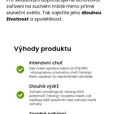
zařízení na suchém místě mimo přímé
sluneční světlo. Tak zajistíte jeho
dlouhou
životnost
a spolehlivost.
Výhody produktu
Intenzivní chuť
Díky mesh spirálce nabízí LIO POD PRO
<strong>plnou a bohatou chuť</strong>,
která uspokojí i ty nejnáročnější uživatele.
Dlouhá výdrž
Zařízení umožňuje až <strong>1200
potáhnutí</strong> na jednu náplň, což
zajišťuje delší používání bez nutnosti časté
výměny.
Snadné nabíjení