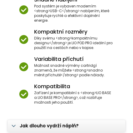
Pod systém je vybaven moderním
<strong>USB-C</strong> nabíjením, které
poskytuje rychlé a efektivní doplnění
energie.
Kompaktní rozměry
Díky svému <strong>kompaktnímu
designu</strong> je LIO POD PRO ideální pro
použití na cestách nebo v kapse.
Variabilita příchutí
Možnost snadné výměny cartridgí
znamená, že můžete <strong>snadno
měnit příchutě</strong> podle nálady.
Kompatibilita
Zařízení je kompatibilní s <strong>LIO BASE
a LIO BASE PRO</strong>, což rozšiřuje
možnosti jeho použití.
Jak dlouho vydrží náplň?