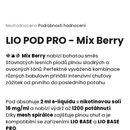
a
j
í
Průměrné
Neohodnoceno
Podrobnosti hodnocení
t
hodnocení
?
LIO POD PRO - Mix Berry
produktu
je
0,0
z
🍓🫐🍇
Mix Berry
nabízí bohatou směs
5
šťavnatých lesních plodů plnou sladkých a
hvězdiček.
HLEDAT
ovocných tónů. Perfektně vyvážená kombinace
různých bobulovin přináší intenzivní chuťový
zážitek od prvního do posledního potahu.
D
o
Pod obsahuje
2 ml e-liquidu
s
nikotinovou solí
p
16 mg/ml
a nabízí výdrž až
1200 potáhnutí
.
o
Díky
mesh spirálce
zajišťuje plnou chuť a je
r
kompatibilní se zařízeními
LIO BASE
a
LIO BASE
u
PRO
.