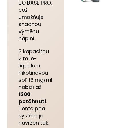
LIO BASE PRO,
což
umožňuje
snadnou
výměnu
náplní.
S kapacitou
2 ml e-
liquidu a
nikotinovou
solí 16 mg/ml
nabízí až
1200
potáhnutí
.
Tento pod
systém je
navržen tak,