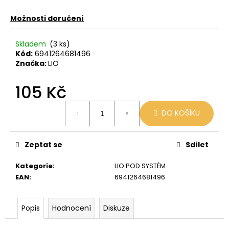
č
u
Možnosti doručení
j
e
Skladem
(3 ks)
m
Kód:
6941264681496
e
Značka:
LIO
105 Kč
VENIX
PRO
CAPPUCINO-
Měrná
DO KOŠÍKU
X
cena:
79
Kč
Původně:
Zeptat se
Sdílet
169
Kč
Kategorie
:
LIO POD SYSTÉM
EAN
:
6941264681496
Popis
Hodnocení
Diskuze