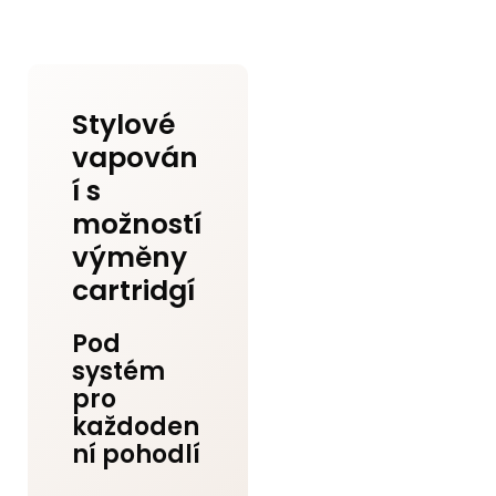
Stylové
vapován
í s
možností
výměny
cartridgí
Pod
systém
pro
každoden
ní pohodlí