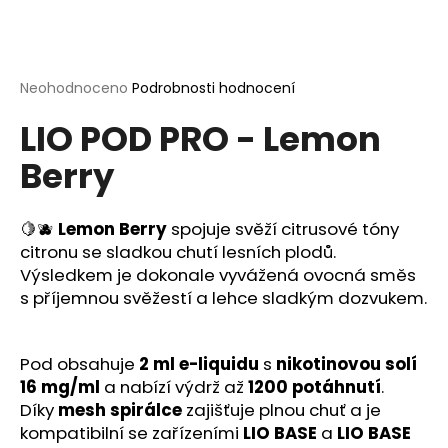
a
j
í
Průměrné
Neohodnoceno
Podrobnosti hodnocení
t
hodnocení
?
LIO POD PRO - Lemon
produktu
je
Berry
0,0
z
5
hvězdiček.
🍋🫐
Lemon Berry
spojuje svěží citrusové tóny
HLEDAT
citronu se sladkou chutí lesních plodů.
Výsledkem je dokonale vyvážená ovocná směs
s příjemnou svěžestí a lehce sladkým dozvukem.
D
o
p
Pod obsahuje
2 ml e-liquidu
s
nikotinovou solí
o
16 mg/ml
a nabízí výdrž až
1200 potáhnutí
.
r
Díky
mesh spirálce
zajišťuje plnou chuť a je
u
kompatibilní se zařízeními
LIO BASE
a
LIO BASE