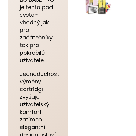
je tento pod
systém
vhodný jak
pro
začátečníky,
tak pro
pokročilé
uživatele.
Jednoduchost
výměny
cartridgí
zvyšuje
uživatelský
komfort,
zatímco
elegantní
design osloví