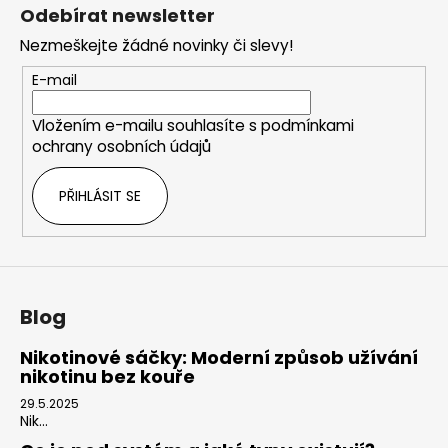
á
Odebírat newsletter
p
Nezmeškejte žádné novinky či slevy!
a
t
E-mail
í
Vložením e-mailu souhlasíte s
podmínkami
ochrany osobních údajů
PŘIHLÁSIT SE
Blog
Nikotinové sáčky: Moderní způsob užívání
nikotinu bez kouře
29.5.2025
Nik...