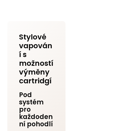
Stylové
vapován
í s
možností
výměny
cartridgí
Pod
systém
pro
každoden
ní pohodlí