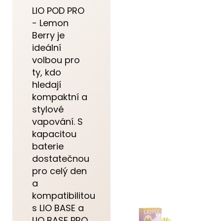
LIO POD PRO
- Lemon
Berry je
ideální
volbou pro
ty, kdo
hledají
kompaktní a
stylové
vapování. S
kapacitou
baterie
dostatečnou
pro celý den
a
kompatibilitou
s LIO BASE a
LIO BASE PRO