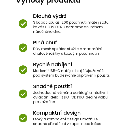
Výhody produktu
Dlouhá výdrž
S kapacitou až 1200 potáhnutí máte jistotu,
že vás LIO POD PRO nezklame ani během
náročného dne.
Plná chuť
Díky mesh spirálce si užijete maximální
chuťové zážitky s každým potáhnutím.
Rychlé nabíjení
Moderní USB-C nabíjení zajišťuje, že váš
pod systém bude rychle připraven k použití.
Snadné použití
Jednoduchá výměna cartridgí a intuitivní
ovládání dělají z LIO POD PRO ideální volbu
pro každého.
Kompaktní design
Lehký a kompaktní design umožňuje
snadné přenášení v kapse nebo tašce.