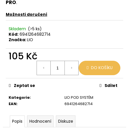
č
PRO
.
u
j
Možnosti doručení
e
m
Skladem
(>5 ks)
e
Kód:
6941264682714
Značka:
LIO
OXVA
105 Kč
EZ
CARTRIDGE
Měrná
3ML
DO KOŠÍKU
cena:
0,8
OHM
109
Zeptat se
Sdílet
Kč
Kategorie
:
LIO POD SYSTÉM
EAN
:
6941264682714
Popis
Hodnocení
Diskuze