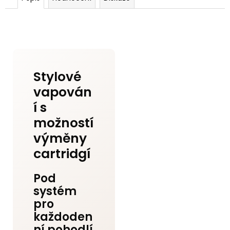
Stylové
vapován
í s
možností
výměny
cartridgí
Pod
systém
pro
každoden
ní pohodlí