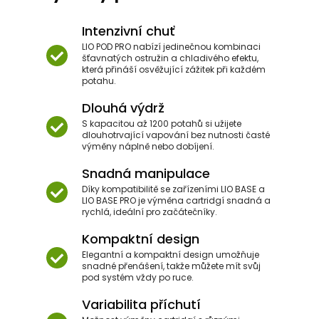
Intenzivní chuť
LIO POD PRO nabízí jedinečnou kombinaci
šťavnatých ostružin a chladivého efektu,
která přináší osvěžující zážitek při každém
potahu.
Dlouhá výdrž
S kapacitou až 1200 potahů si užijete
dlouhotrvající vapování bez nutnosti časté
výměny náplně nebo dobíjení.
Snadná manipulace
Díky kompatibilitě se zařízeními LIO BASE a
LIO BASE PRO je výměna cartridgí snadná a
rychlá, ideální pro začátečníky.
Kompaktní design
Elegantní a kompaktní design umožňuje
snadné přenášení, takže můžete mít svůj
pod systém vždy po ruce.
Variabilita příchutí