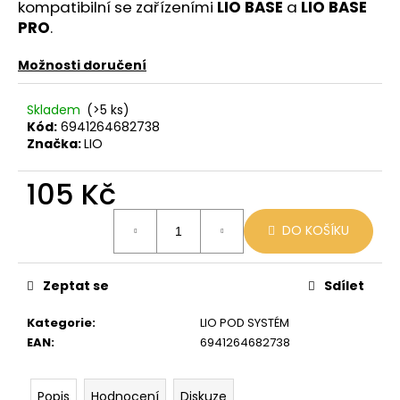
č
kompatibilní se zařízeními
LIO BASE
a
LIO BASE
u
PRO
.
j
e
Možnosti doručení
m
e
Skladem
(>5 ks)
Kód:
6941264682738
Značka:
LIO
LIO
POD
CUBA
105 Kč
LIBRE
Měrná
59
DO KOŠÍKU
cena:
Kč
Původně:
99
Kč
Zeptat se
Sdílet
Kategorie
:
LIO POD SYSTÉM
EAN
:
6941264682738
Popis
Hodnocení
Diskuze