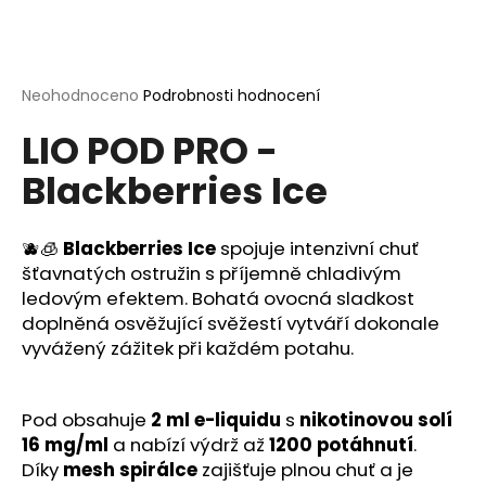
a
j
í
Průměrné
Neohodnoceno
Podrobnosti hodnocení
t
hodnocení
?
LIO POD PRO -
produktu
je
Blackberries Ice
0,0
z
5
hvězdiček.
🫐🧊
Blackberries Ice
spojuje intenzivní chuť
HLEDAT
šťavnatých ostružin s příjemně chladivým
ledovým efektem. Bohatá ovocná sladkost
doplněná osvěžující svěžestí vytváří dokonale
D
vyvážený zážitek při každém potahu.
o
p
o
Pod obsahuje
2 ml e-liquidu
s
nikotinovou solí
r
16 mg/ml
a nabízí výdrž až
1200 potáhnutí
.
u
Díky
mesh spirálce
zajišťuje plnou chuť a je