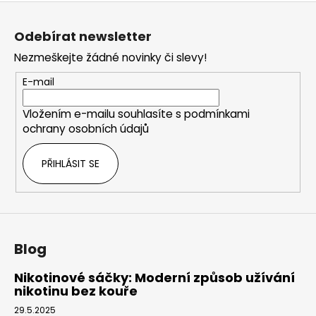
Z
á
Odebírat newsletter
p
Nezmeškejte žádné novinky či slevy!
a
t
E-mail
í
Vložením e-mailu souhlasíte s
podmínkami
ochrany osobních údajů
PŘIHLÁSIT SE
Blog
Nikotinové sáčky: Moderní způsob užívání
nikotinu bez kouře
29.5.2025