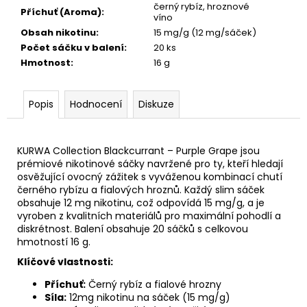
černý rybíz, hroznové
Příchuť (Aroma)
:
víno
Obsah nikotinu
:
15 mg/g (12 mg/sáček)
Počet sáčku v balení
:
20 ks
Hmotnost
:
16 g
Popis
Hodnocení
Diskuze
KURWA Collection Blackcurrant – Purple Grape jsou
prémiové nikotinové sáčky navržené pro ty, kteří hledají
osvěžující ovocný zážitek s vyváženou kombinací chutí
černého rybízu a fialových hroznů. Každý slim sáček
obsahuje 12 mg nikotinu, což odpovídá 15 mg/g, a je
vyroben z kvalitních materiálů pro maximální pohodlí a
diskrétnost. Balení obsahuje 20 sáčků s celkovou
hmotností 16 g.
Klíčové vlastnosti:
Příchuť:
Černý rybíz a fialové hrozny
Síla:
12mg nikotinu na sáček (15 mg/g)