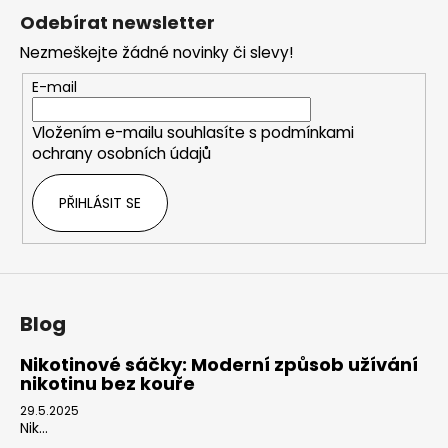
á
Odebírat newsletter
p
Nezmeškejte žádné novinky či slevy!
a
t
E-mail
í
Vložením e-mailu souhlasíte s
podmínkami
ochrany osobních údajů
PŘIHLÁSIT SE
Blog
Nikotinové sáčky: Moderní způsob užívání
nikotinu bez kouře
29.5.2025
Nik...