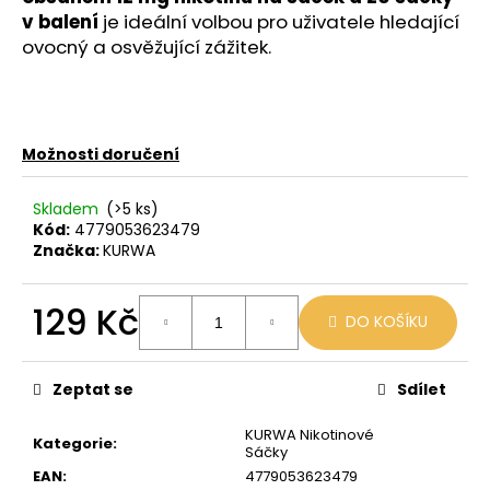
č
v balení
je ideální volbou pro uživatele hledající
u
ovocný a osvěžující zážitek.
j
e
m
e
Možnosti doručení
LIO
POD
Skladem
(>5 ks)
CUBA
Kód:
4779053623479
LIBRE
Značka:
KURWA
59
Kč
129 Kč
Původně:
DO KOŠÍKU
99
Kč
Měrná
cena:
Zeptat se
Sdílet
KURWA Nikotinové
Kategorie
:
Sáčky
EAN
:
4779053623479