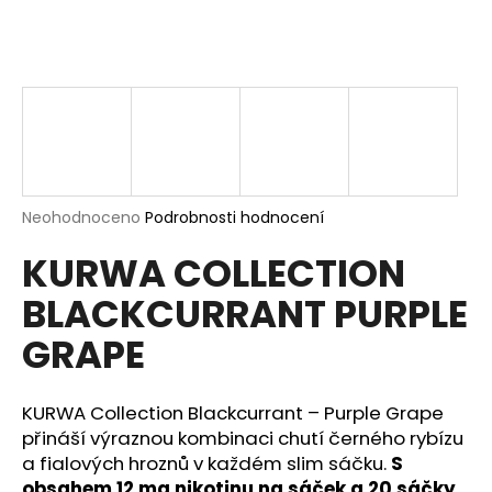
a
j
í
t
?
Průměrné
Neohodnoceno
Podrobnosti hodnocení
hodnocení
HLEDAT
KURWA COLLECTION
produktu
je
BLACKCURRANT PURPLE
0,0
z
GRAPE
5
D
hvězdiček.
o
p
KURWA Collection Blackcurrant – Purple Grape
o
přináší výraznou kombinaci chutí černého rybízu
r
a fialových hroznů v každém slim sáčku.
S
u
obsahem 12 mg nikotinu na sáček a 20 sáčky