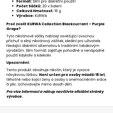
Formát:
Slim pro diskrétní použití
Počet Sáčků:
20 v balení
Celková Hmotnost:
16 g
Výrobce:
KURWA
Proč zvolit KURWA Collection Blackcurrant – Purple
Grape?
Tyto nikotinové sáčky nabízejí osvěžující ovocnou
příchuť a silný nikotinový zážitek, ideální pro uživatele
hledající diskrétní alternativu k tradičním tabákovým
výrobkům. Slim formát zajišťuje pohodlné a nenápadné
použití kdykoliv a kdekoliv.
Upozornění:
Tento produkt obsahuje nikotin, který je vysoce
návykovou látkou.
Není určen pro osoby mladší 18 let
,
těhotné nebo kojící ženy a osoby s onemocněním srdce
či plic. Uchovávejte mimo dosah dětí.
Pro více informací a nákup navštivte oficiální stránky
výrobce.
Z