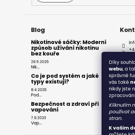
Blog
Kont
Nikotinové sáčky: Moderní
inf
způsob užívání nikotinu
+4
bez kouře
Díky souh
29.5.2025
Nik...
webu
, a t
správně fu
Co je pod systém a jaké
typy existují?
vás také
n
nikdy jste 
8.4.2025
zpracován
Pod...
Bezpečnost a zdraví při
Kliknutím 
vapování
používat an
stran.
7.9.2023
Vap...
K vašim d
můžete kdy