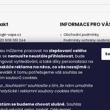
akt
INFORMACE PRO VÁ
o
@
i-vape.cz
Obchodní podmínky
20 608 061 244
Podmínky ochrany osobní
údajů
lasu můžeme pracovat na
zlepšovaní celého
O nás
S
ak se
nemusíte neustále přihlašovat
, bude
Doprava a platba
ngovat vyhledávání, a také díky personalizaci na
Zrušení objednávky
eskáče reklama na něco, co vás nezajímá
a
Reklamace a vrácení zboží
neviděli. K tomu potřebujeme váš souhlas se
Spotřební daň
ím souborů cookies.
na „Souhlasím“ souhlasíte s tím, že nám umožníte
alytické i reklamní soubory cookies třetích
atům se budeme chovat slušně.
Souhlas
koli odvolat nebo změnit. Děkujeme!