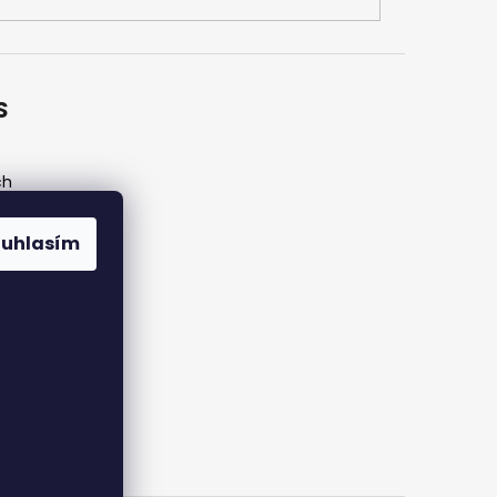
S
ch
ouhlasím