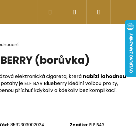
Hledat
Přihlášení
Nákupní
Doplňky stravy
Energy-kofeinové produk
košík
odnocení
EBERRY (borůvka)
rázová elektronická cigareta, která
nabízí lahodnou
potahy je ELF BAR Blueberry ideální volbou pro ty,
líbenou příchuť kdykoliv a kdekoliv bez komplikací.
Následující
Kód:
8592303002024
Značka:
ELF BAR