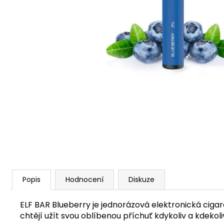
VENIX PRO CAPPUCINO-X
79 Kč
Původně:
169 Kč
Popis
Hodnocení
Diskuze
ELF BAR Blueberry je jednorázová elektronická cigare
chtějí užít svou oblíbenou příchuť kdykoliv a kdekol