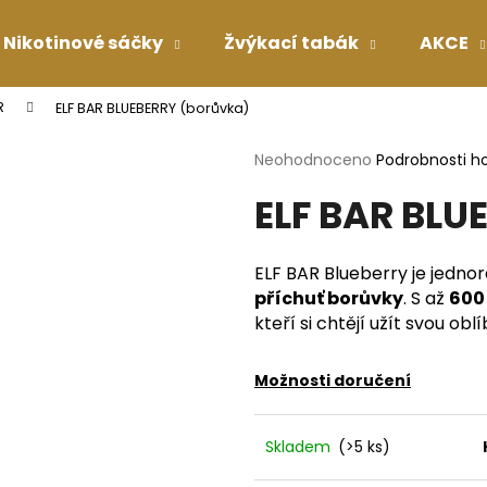
Nikotinové sáčky
Žvýkací tabák
AKCE
R
ELF BAR BLUEBERRY (borůvka)
Co potřebujete najít?
Průměrné
Neohodnoceno
Podrobnosti h
hodnocení
ELF BAR BLU
produktu
HLEDAT
je
0,0
z
ELF BAR Blueberry je jedno
5
Doporučujeme
příchuť borůvky
. S až
600
hvězdiček.
kteří si chtějí užít svou ob
Možnosti doručení
Skladem
(>5 ks)