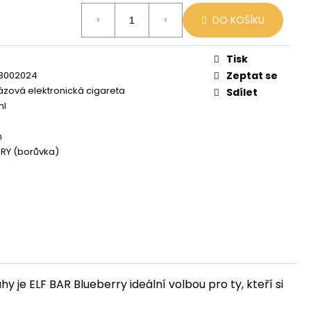
 MIX
DO KOŠÍKU
Tisk
3002024
Zeptat se
zová elektronická cigareta
Sdílet
ml
h
RY (borůvka)
 je ELF BAR Blueberry ideální volbou pro ty, kteří si