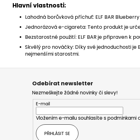
Hlavní vlastnosti:
Lahodná borůvková příchuť: ELF BAR Blueberry 
Jednorázová e-cigareta: Tento produkt je urče
Bezstarostné použití: ELF BAR je připraven k po
Skvělý pro nováčky: Díky své jednoduchosti je E
nejmenšími starostmi.
Z
á
Odebírat newsletter
p
Nezmeškejte žádné novinky či slevy!
a
t
E-mail
í
Vložením e-mailu souhlasíte s
podmínkami o
PŘIHLÁSIT SE