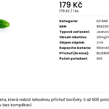
VENIX X2 COLA-X
LIO POD SUMMER
179 Kč
79 Kč
59 Kč
Měrná
179 Kč / 1 ks
Původně:
169 Kč
Původně:
99 Kč
cena:
Kategorie
:
ELF BAR
EAN
:
859230
Typové zařazení
:
Jednorá
Obsah nikotinu
:
20mg/
Objem náplně
:
2 ml
Kapacita baterie
:
550mA
Příchuť (Aroma)
:
BLUEBER
Počet potažení
:
600
ta, která nabízí lahodnou příchuť borůvky. S až 600 potahy
iv bez komplikací.